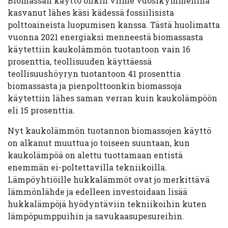
Biomassan käyttö onkin viime vuosikymmeninä
kasvanut lähes käsi kädessä fossiilisista
polttoaineista luopumisen kanssa. Tästä huolimatta
vuonna 2021 energiaksi menneestä biomassasta
käytettiin kaukolämmön tuotantoon vain 16
prosenttia, teollisuuden käyttäessä
teollisuushöyryn tuotantoon 41 prosenttia
biomassasta ja pienpolttoonkin biomassoja
käytettiin lähes saman verran kuin kaukolämpöön
eli 15 prosenttia.
Nyt kaukolämmön tuotannon biomassojen käyttö
on alkanut muuttua jo toiseen suuntaan, kun
kaukolämpöä on alettu tuottamaan entistä
enemmän ei-poltettavilla tekniikoilla.
Lämpöyhtiöille hukkalämmöt ovat jo merkittävä
lämmönlähde ja edelleen investoidaan lisää
hukkalämpöjä hyödyntäviin tekniikoihin kuten
lämpöpumppuihin ja savukaasupesureihin.