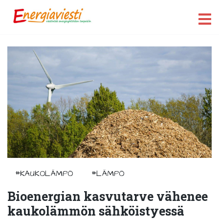
#KAUKOLÄMPÖ
#LÄMPÖ
Bioenergian kasvutarve vähenee
kaukolämmön sähköistyessä