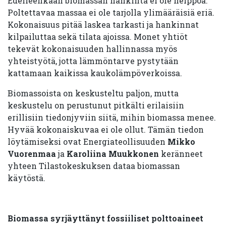
Edelleenkään biomassan hankinta ei ole helppoa.
Poltettavaa massaa ei ole tarjolla ylimääräisiä eriä.
Kokonaisuus pitää laskea tarkasti ja hankinnat
kilpailuttaa sekä tilata ajoissa. Monet yhtiöt
tekevät kokonaisuuden hallinnassa myös
yhteistyötä, jotta lämmöntarve pystytään
kattamaan kaikissa kaukolämpöverkoissa.
Biomassoista on keskusteltu paljon, mutta
keskustelu on perustunut pitkälti erilaisiin
erillisiin tiedonjyviin siitä, mihin biomassa menee.
Hyvää kokonaiskuvaa ei ole ollut. Tämän tiedon
löytämiseksi ovat Energiateollisuuden
Mikko
Vuorenmaa
ja
Karoliina Muukkonen
keränneet
yhteen Tilastokeskuksen dataa biomassan
käytöstä.
Biomassa syrjäyttänyt fossiiliset polttoaineet