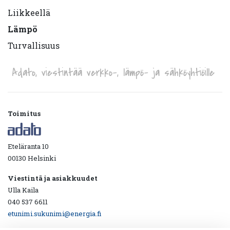
Liikkeellä
Lämpö
Turvallisuus
Adato, viestintää verkko-, lämpö- ja sähköyhtiöille
Toimitus
Eteläranta 10
00130 Helsinki
Viestintä ja asiakkuudet
Ulla Kaila
040 537 6611
etunimi.sukunimi@energia.fi