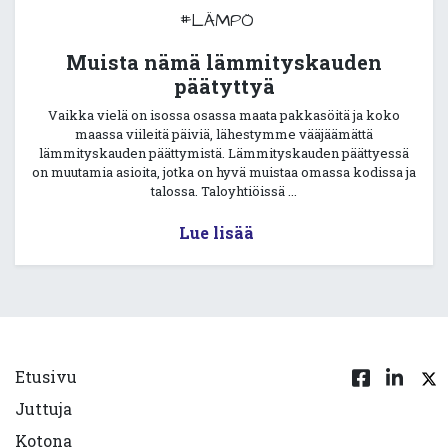
#LÄMPÖ
Muista nämä lämmityskauden
päätyttyä
Vaikka vielä on isossa osassa maata pakkasöitä ja koko
maassa viileitä päiviä, lähestymme vääjäämättä
lämmityskauden päättymistä. Lämmityskauden päättyessä
on muutamia asioita, jotka on hyvä muistaa omassa kodissa ja
talossa. Taloyhtiöissä ...
Lue lisää
Etusivu
Juttuja
Kotona