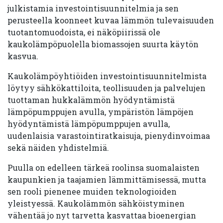
julkistamia investointisuunnitelmia ja sen
perusteella koonneet kuvaa lämmön tulevaisuuden
tuotantomuodoista, ei näköpiirissä ole
kaukolämpöpuolella biomassojen suurta käytön
kasvua.
Kaukolämpöyhtiöiden investointisuunnitelmista
löytyy sähkökattiloita, teollisuuden ja palvelujen
tuottaman hukkalämmön hyödyntämistä
lämpöpumppujen avulla, ympäristön lämpöjen
hyödyntämistä lämpöpumppujen avulla,
uudenlaisia varastointiratkaisuja, pienydinvoimaa
sekä näiden yhdistelmiä.
Puulla on edelleen tärkeä roolinsa suomalaisten
kaupunkien ja taajamien lämmittämisessä, mutta
sen rooli pienenee muiden teknologioiden
yleistyessä. Kaukolämmön sähköistyminen
vähentää jo nyt tarvetta kasvattaa bioenergian