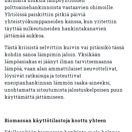
harmaita hiuksia lämpöyhtiöiden
polttoainehankinnoista vastaavien ohimoille.
Yhtiöissä paiskittiin pitkiä päiviä
yhteistyökumppaneiden kanssa, kun yritettiin
täyttää sulkeutuneiden hankintakanavien
jättämää aukkoa.
Tästä kriisistä selvittiin kuivin vai pitäisikö tässä
kohdin sanoa lämpimin jaloin. Yksikään
lämpöasiakas ei jäänyt ilman tarvitsemaansa
lämpöä, vaan alan ammattilaiset neuvottelivat,
löysivät ratkaisuja ja toteuttivat
energianhankinnan lämmön raaka-aineeksi,
unohtamatta sitoutumista jalostuskelpoisen puun
käyttämättä jättämiseen.
Biomassan käyttötilastoja koottu yhteen