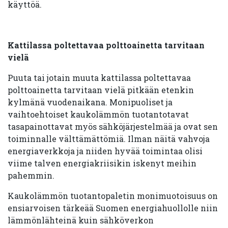
käyttöä.
Kattilassa poltettavaa polttoainetta tarvitaan
vielä
Puuta tai jotain muuta kattilassa poltettavaa
polttoainetta tarvitaan vielä pitkään etenkin
kylmänä vuodenaikana. Monipuoliset ja
vaihtoehtoiset kaukolämmön tuotantotavat
tasapainottavat myös sähköjärjestelmää ja ovat sen
toiminnalle välttämättömiä. Ilman näitä vahvoja
energiaverkkoja ja niiden hyvää toimintaa olisi
viime talven energiakriisikin iskenyt meihin
pahemmin.
Kaukolämmön tuotantopaletin monimuotoisuus on
ensiarvoisen tärkeää Suomen energiahuollolle niin
lämmönlähteinä kuin sähköverkon