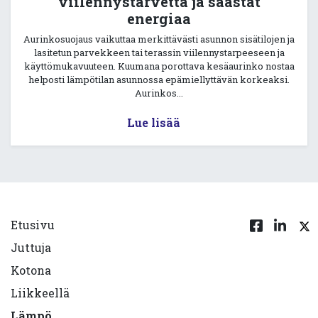
viilennystarvetta ja säästät
energiaa
Aurinkosuojaus vaikuttaa merkittävästi asunnon sisätilojen ja
lasitetun parvekkeen tai terassin viilennystarpeeseen ja
käyttömukavuuteen. Kuumana porottava kesäaurinko nostaa
helposti lämpötilan asunnossa epämiellyttävän korkeaksi.
Aurinkos...
Lue lisää
Etusivu
Juttuja
Kotona
Liikkeellä
Lämpö