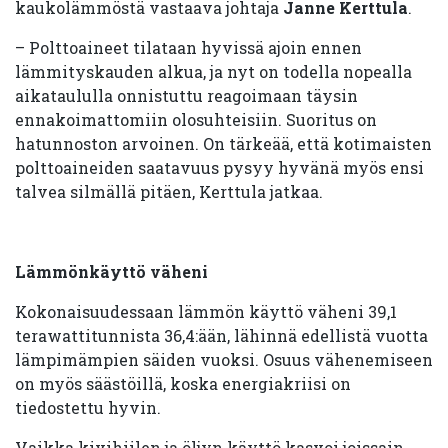
kaukolämmöstä vastaava johtaja
Janne Kerttula
.
– Polttoaineet tilataan hyvissä ajoin ennen
lämmityskauden alkua, ja nyt on todella nopealla
aikataululla onnistuttu reagoimaan täysin
ennakoimattomiin olosuhteisiin. Suoritus on
hatunnoston arvoinen. On tärkeää, että kotimaisten
polttoaineiden saatavuus pysyy hyvänä myös ensi
talvea silmällä pitäen, Kerttula jatkaa.
Lämmönkäyttö väheni
Kokonaisuudessaan lämmön käyttö väheni 39,1
terawattitunnista 36,4:ään, lähinnä edellistä vuotta
lämpimämpien säiden vuoksi. Osuus vähenemiseen
on myös säästöillä, koska energiakriisi on
tiedostettu hyvin.
Vaikka kivihiilen ja öljyn käyttö kasvoi joissain