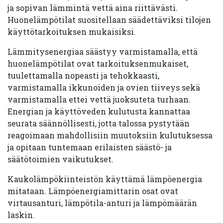
ja sopivan lämmintä vettä aina riittävästi.
Huonelämpötilat suositellaan säädettäviksi tilojen
käyttötarkoituksen mukaisiksi.
Lämmitysenergiaa säästyy varmistamalla, että
huonelämpötilat ovat tarkoituksenmukaiset,
tuulettamalla nopeasti ja tehokkaasti,
varmistamalla ikkunoiden ja ovien tiiveys sekä
varmistamalla ettei vettä juoksuteta turhaan.
Energian ja käyttöveden kulutusta kannattaa
seurata säännöllisesti, jotta talossa pystytään
reagoimaan mahdollisiin muutoksiin kulutuksessa
ja opitaan tuntemaan erilaisten säästö- ja
säätötoimien vaikutukset.
Kaukolämpökiinteistön käyttämä lämpöenergia
mitataan. Lämpöenergiamittarin osat ovat
virtausanturi, lämpötila-anturi ja lämpömäärän
laskin.