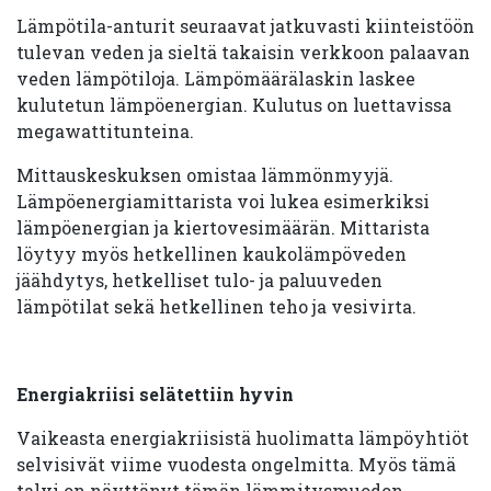
Lämpötila-anturit seuraavat jatkuvasti kiinteistöön
tulevan veden ja sieltä takaisin verkkoon palaavan
veden lämpötiloja. Lämpömäärälaskin laskee
kulutetun lämpöenergian. Kulutus on luettavissa
megawattitunteina.
Mittauskeskuksen omistaa lämmönmyyjä.
Lämpöenergiamittarista voi lukea esimerkiksi
lämpöenergian ja kiertovesimäärän. Mittarista
löytyy myös hetkellinen kaukolämpöveden
jäähdytys, hetkelliset tulo- ja paluuveden
lämpötilat sekä hetkellinen teho ja vesivirta.
Energiakriisi selätettiin hyvin
Vaikeasta energiakriisistä huolimatta lämpöyhtiöt
selvisivät viime vuodesta ongelmitta. Myös tämä
talvi on näyttänyt tämän lämmitysmuodon