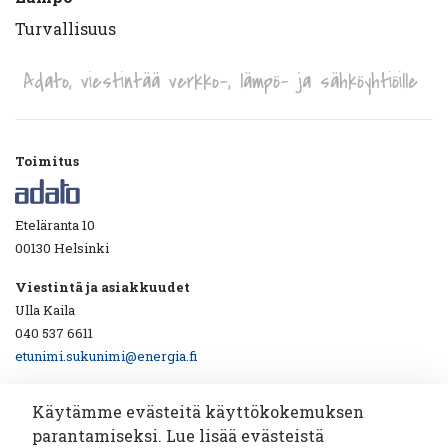
Turvallisuus
Adato, viestintää verkko-, lämpö- ja sähköyhtiöille
Toimitus
Eteläranta 10
00130 Helsinki
Viestintä ja asiakkuudet
Ulla Kaila
040 537 6611
etunimi.sukunimi@energia.fi
Käytämme evästeitä käyttökokemuksen
parantamiseksi. Lue lisää evästeistä