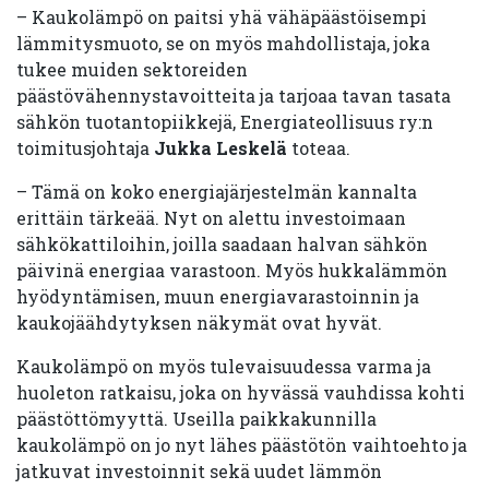
– Kaukolämpö on paitsi yhä vähäpäästöisempi
lämmitysmuoto, se on myös mahdollistaja, joka
tukee muiden sektoreiden
päästövähennystavoitteita ja tarjoaa tavan tasata
sähkön tuotantopiikkejä, Energiateollisuus ry:n
toimitusjohtaja
Jukka Leskelä
toteaa.
– Tämä on koko energiajärjestelmän kannalta
erittäin tärkeää. Nyt on alettu investoimaan
sähkökattiloihin, joilla saadaan halvan sähkön
päivinä energiaa varastoon. Myös hukkalämmön
hyödyntämisen, muun energiavarastoinnin ja
kaukojäähdytyksen näkymät ovat hyvät.
Kaukolämpö on myös tulevaisuudessa varma ja
huoleton ratkaisu, joka on hyvässä vauhdissa kohti
päästöttömyyttä. Useilla paikkakunnilla
kaukolämpö on jo nyt lähes päästötön vaihtoehto ja
jatkuvat investoinnit sekä uudet lämmön