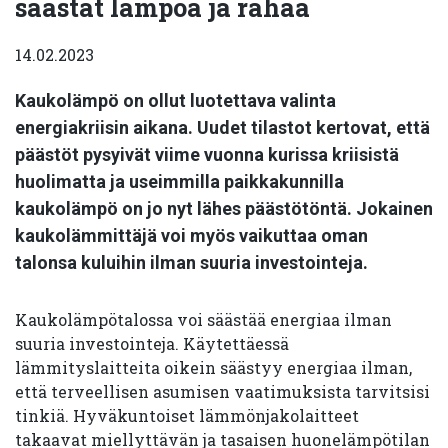
säästät lämpöä ja rahaa
14.02.2023
Kaukolämpö on ollut luotettava valinta
energiakriisin aikana. Uudet tilastot kertovat, että
päästöt pysyivät viime vuonna kurissa kriisistä
huolimatta ja useimmilla paikkakunnilla
kaukolämpö on jo nyt lähes päästötöntä. Jokainen
kaukolämmittäjä voi myös vaikuttaa oman
talonsa kuluihin ilman suuria investointeja.
Kaukolämpötalossa voi säästää energiaa ilman
suuria investointeja. Käytettäessä
lämmityslaitteita oikein säästyy energiaa ilman,
että terveellisen asumisen vaatimuksista tarvitsisi
tinkiä. Hyväkuntoiset lämmönjakolaitteet
takaavat miellyttävän ja tasaisen huonelämpötilan