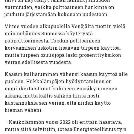
varmuuden, vaikka polttoaineen hankinta on
jouduttu järjestämään kokonaan uudestaan.
Viime vuoden alkupuolella Venäjältä tuotiin vielä
noin neljännes Suomessa käytetystä
puupolttoaineesta. Tuodun polttoaineen
korvaamisen uskotiin lisäävän turpeen käyttöä,
mutta turpeen osuus jopa laski prosenttiyksikön
verran edellisestä vuodesta.
Kaasun kallistuminen vähensi kaasun käyttöä alle
puoleen. Hukkalämpöjen hyödyntäminen on
moninkertaistunut kuluneen vuosikymmenen
aikana, mutta kallis sähkön hinta nosti
kustannuksia sen verran, että niiden käyttö
hieman väheni.
– Kaukolämmön vuosi 2022 oli erittäin haastava,
mutta siitä selvittiin, toteaa Energiateollisuus ry:n