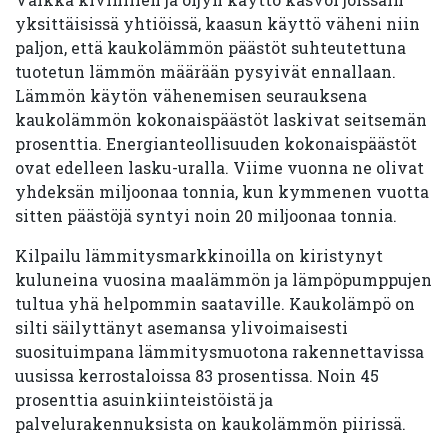
yksittäisissä yhtiöissä, kaasun käyttö väheni niin
paljon, että kaukolämmön päästöt suhteutettuna
tuotetun lämmön määrään pysyivät ennallaan.
Lämmön käytön vähenemisen seurauksena
kaukolämmön kokonaispäästöt laskivat seitsemän
prosenttia. Energianteollisuuden kokonaispäästöt
ovat edelleen lasku-uralla. Viime vuonna ne olivat
yhdeksän miljoonaa tonnia, kun kymmenen vuotta
sitten päästöjä syntyi noin 20 miljoonaa tonnia.
Kilpailu lämmitysmarkkinoilla on kiristynyt
kuluneina vuosina maalämmön ja lämpöpumppujen
tultua yhä helpommin saataville. Kaukolämpö on
silti säilyttänyt asemansa ylivoimaisesti
suosituimpana lämmitysmuotona rakennettavissa
uusissa kerrostaloissa 83 prosentissa. Noin 45
prosenttia asuinkiinteistöistä ja
palvelurakennuksista on kaukolämmön piirissä.