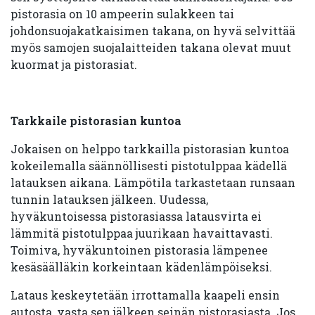
pistorasia on 10 ampeerin sulakkeen tai
johdonsuojakatkaisimen takana, on hyvä selvittää
myös samojen suojalaitteiden takana olevat muut
kuormat ja pistorasiat.
Tarkkaile pistorasian kuntoa
Jokaisen on helppo tarkkailla pistorasian kuntoa
kokeilemalla säännöllisesti pistotulppaa kädellä
latauksen aikana. Lämpötila tarkastetaan runsaan
tunnin latauksen jälkeen. Uudessa,
hyväkuntoisessa pistorasiassa latausvirta ei
lämmitä pistotulppaa juurikaan havaittavasti.
Toimiva, hyväkuntoinen pistorasia lämpenee
kesäsäälläkin korkeintaan kädenlämpöiseksi.
Lataus keskeytetään irrottamalla kaapeli ensin
autosta, vasta sen jälkeen seinän pistorasiasta. Jos