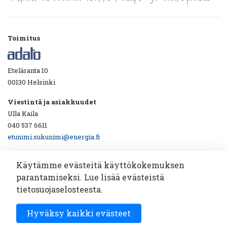
Toimitus
Eteläranta 10
00130 Helsinki
Viestintä ja asiakkuudet
Ulla Kaila
040 537 6611
etunimi.sukunimi@energia.fi
Käytämme evästeitä käyttökokemuksen
parantamiseksi. Lue lisää evästeistä
Ota yhteyttä!
tietosuojaselosteesta.
Katsotaan yhdessä miten viestintäyhteistyö toimii.
Hyväksy kaikki evästeet
Sähköpostiosoite
Tilaa