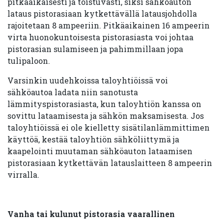
pitkäaikaisesti ja toistuvasti, siksi sähköauton
lataus pistorasiaan kytkettävällä latausjohdolla
rajoitetaan 8 ampeeriin. Pitkäaikainen 16 ampeerin
virta huonokuntoisesta pistorasiasta voi johtaa
pistorasian sulamiseen ja pahimmillaan jopa
tulipaloon.
Varsinkin uudehkoissa taloyhtiöissä voi
sähköautoa ladata niin sanotusta
lämmityspistorasiasta, kun taloyhtiön kanssa on
sovittu lataamisesta ja sähkön maksamisesta. Jos
taloyhtiöissä ei ole kielletty sisätilanlämmittimen
käyttöä, kestää taloyhtiön sähköliittymä ja
kaapelointi muutaman sähköauton lataamisen
pistorasiaan kytkettävän latauslaitteen 8 ampeerin
virralla.
Vanha tai kulunut pistorasia vaarallinen