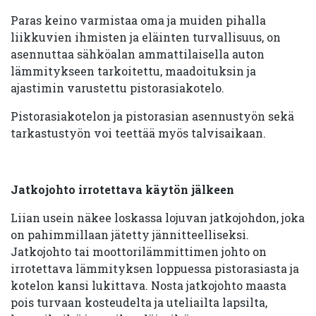
Paras keino varmistaa oma ja muiden pihalla
liikkuvien ihmisten ja eläinten turvallisuus, on
asennuttaa sähköalan ammattilaisella auton
lämmitykseen tarkoitettu, maadoituksin ja
ajastimin varustettu pistorasiakotelo.
Pistorasiakotelon ja pistorasian asennustyön sekä
tarkastustyön voi teettää myös talvisaikaan.
Jatkojohto irrotettava käytön jälkeen
Liian usein näkee loskassa lojuvan jatkojohdon, joka
on pahimmillaan jätetty jännitteelliseksi.
Jatkojohto tai moottorilämmittimen johto on
irrotettava lämmityksen loppuessa pistorasiasta ja
kotelon kansi lukittava. Nosta jatkojohto maasta
pois turvaan kosteudelta ja uteliailta lapsilta,