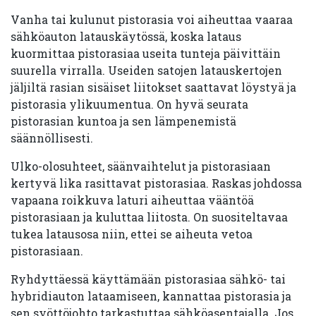
Vanha tai kulunut pistorasia voi aiheuttaa vaaraa
sähköauton latauskäytössä, koska lataus
kuormittaa pistorasiaa useita tunteja päivittäin
suurella virralla. Useiden satojen latauskertojen
jäljiltä rasian sisäiset liitokset saattavat löystyä ja
pistorasia ylikuumentua. On hyvä seurata
pistorasian kuntoa ja sen lämpenemistä
säännöllisesti.
Ulko-olosuhteet, säänvaihtelut ja pistorasiaan
kertyvä lika rasittavat pistorasiaa. Raskas johdossa
vapaana roikkuva laturi aiheuttaa vääntöä
pistorasiaan ja kuluttaa liitosta. On suositeltavaa
tukea latausosa niin, ettei se aiheuta vetoa
pistorasiaan.
Ryhdyttäessä käyttämään pistorasiaa sähkö- tai
hybridiauton lataamiseen, kannattaa pistorasia ja
sen syöttöjohto tarkastuttaa sähköasentajalla. Jos