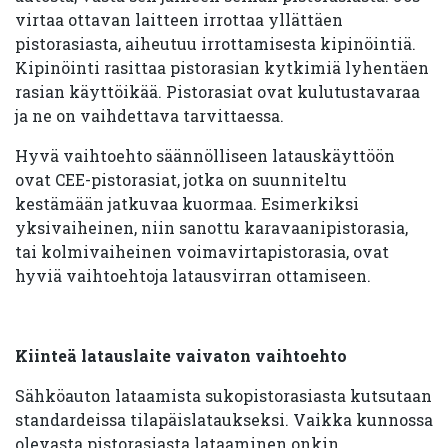
virtaa ottavan laitteen irrottaa yllättäen
pistorasiasta, aiheutuu irrottamisesta kipinöintiä.
Kipinöinti rasittaa pistorasian kytkimiä lyhentäen
rasian käyttöikää. Pistorasiat ovat kulutustavaraa
ja ne on vaihdettava tarvittaessa.
Hyvä vaihtoehto säännölliseen latauskäyttöön
ovat CEE-pistorasiat, jotka on suunniteltu
kestämään jatkuvaa kuormaa. Esimerkiksi
yksivaiheinen, niin sanottu karavaanipistorasia,
tai kolmivaiheinen voimavirtapistorasia, ovat
hyviä vaihtoehtoja latausvirran ottamiseen.
Kiinteä latauslaite vaivaton vaihtoehto
Sähköauton lataamista sukopistorasiasta kutsutaan
standardeissa tilapäislataukseksi. Vaikka kunnossa
olevasta pistorasiasta lataaminen onkin