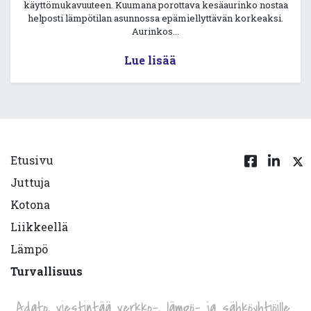
käyttömukavuuteen. Kuumana porottava kesäaurinko nostaa
helposti lämpötilan asunnossa epämiellyttävän korkeaksi.
Aurinkos...
Lue lisää
Etusivu
Juttuja
Kotona
Liikkeellä
Lämpö
Turvallisuus
Adato, viestintää verkko-, lämpö- ja sähköyhtiöille