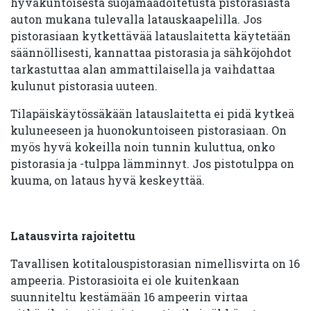
hyväkuntoisesta suojamaadoitetusta pistorasiasta
auton mukana tulevalla latauskaapelilla. Jos
pistorasiaan kytkettävää latauslaitetta käytetään
säännöllisesti, kannattaa pistorasia ja sähköjohdot
tarkastuttaa alan ammattilaisella ja vaihdattaa
kulunut pistorasia uuteen.
Tilapäiskäytössäkään latauslaitetta ei pidä kytkeä
kuluneeseen ja huonokuntoiseen pistorasiaan. On
myös hyvä kokeilla noin tunnin kuluttua, onko
pistorasia ja -tulppa lämminnyt. Jos pistotulppa on
kuuma, on lataus hyvä keskeyttää.
Latausvirta rajoitettu
Tavallisen kotitalouspistorasian nimellisvirta on 16
ampeeria. Pistorasioita ei ole kuitenkaan
suunniteltu kestämään 16 ampeerin virtaa