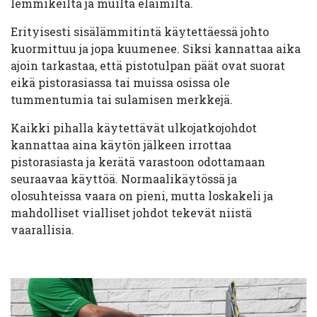
lemmikeiltä ja muilta eläimiltä.
Erityisesti sisälämmitintä käytettäessä johto
kuormittuu ja jopa kuumenee. Siksi kannattaa aika
ajoin tarkastaa, että pistotulpan päät ovat suorat
eikä pistorasiassa tai muissa osissa ole
tummentumia tai sulamisen merkkejä.
Kaikki pihalla käytettävät ulkojatkojohdot
kannattaa aina käytön jälkeen irrottaa
pistorasiasta ja kerätä varastoon odottamaan
seuraavaa käyttöä. Normaalikäytössä ja
olosuhteissa vaara on pieni, mutta loskakeli ja
mahdolliset vialliset johdot tekevät niistä
vaarallisia.