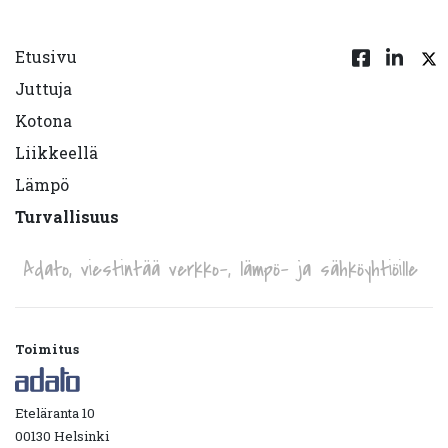
Etusivu
Juttuja
Kotona
Liikkeellä
Lämpö
Turvallisuus
Adato, viestintää verkko-, lämpö- ja sähköyhtiöille
Toimitus
Eteläranta 10
00130 Helsinki