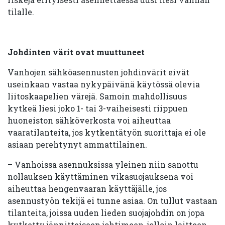
tilalle.
Johdinten värit ovat muuttuneet
Vanhojen sähköasennusten johdinvärit eivät
useinkaan vastaa nykypäivänä käytössä olevia
liitoskaapelien värejä. Samoin mahdollisuus
kytkeä liesi joko 1- tai 3-vaiheisesti riippuen
huoneiston sähköverkosta voi aiheuttaa
vaaratilanteita, jos kytkentätyön suorittaja ei ole
asiaan perehtynyt ammattilainen.
– Vanhoissa asennuksissa yleinen niin sanottu
nollauksen käyttäminen vikasuojauksena voi
aiheuttaa hengenvaaran käyttäjälle, jos
asennustyön tekijä ei tunne asiaa. On tullut vastaan
tilanteita, joissa uuden lieden suojajohdin on jopa
kytketty jännitteiseen johtimeen, jolloin laitteen