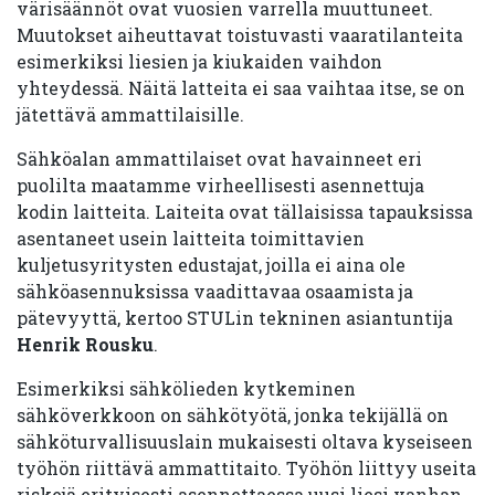
värisäännöt ovat vuosien varrella muuttuneet.
Muutokset aiheuttavat toistuvasti vaaratilanteita
esimerkiksi liesien ja kiukaiden vaihdon
yhteydessä. Näitä latteita ei saa vaihtaa itse, se on
jätettävä ammattilaisille.
Sähköalan ammattilaiset ovat havainneet eri
puolilta maatamme virheellisesti asennettuja
kodin laitteita. Laiteita ovat tällaisissa tapauksissa
asentaneet usein laitteita toimittavien
kuljetusyritysten edustajat, joilla ei aina ole
sähköasennuksissa vaadittavaa osaamista ja
pätevyyttä, kertoo STULin tekninen asiantuntija
Henrik Rousku
.
Esimerkiksi sähkölieden kytkeminen
sähköverkkoon on sähkötyötä, jonka tekijällä on
sähköturvallisuuslain mukaisesti oltava kyseiseen
työhön riittävä ammattitaito. Työhön liittyy useita
riskejä erityisesti asennettaessa uusi liesi vanhan