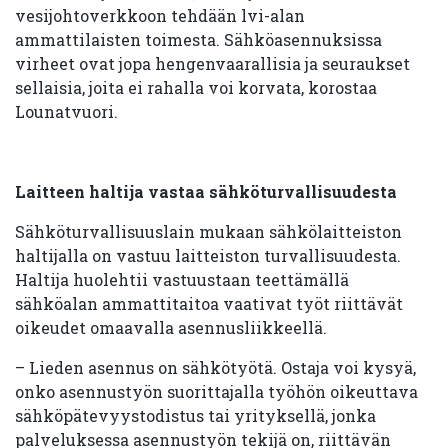
vesijohtoverkkoon tehdään lvi-alan
ammattilaisten toimesta. Sähköasennuksissa
virheet ovat jopa hengenvaarallisia ja seuraukset
sellaisia, joita ei rahalla voi korvata, korostaa
Lounatvuori.
Laitteen haltija vastaa sähköturvallisuudesta
Sähköturvallisuuslain mukaan sähkölaitteiston
haltijalla on vastuu laitteiston turvallisuudesta.
Haltija huolehtii vastuustaan teettämällä
sähköalan ammattitaitoa vaativat työt riittävät
oikeudet omaavalla asennusliikkeellä.
– Lieden asennus on sähkötyötä. Ostaja voi kysyä,
onko asennustyön suorittajalla työhön oikeuttava
sähköpätevyystodistus tai yrityksellä, jonka
palveluksessa asennustyön tekijä on, riittävän