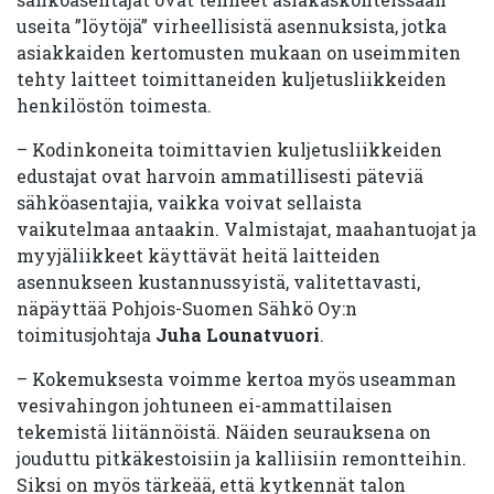
useita ”löytöjä” virheellisistä asennuksista, jotka
asiakkaiden kertomusten mukaan on useimmiten
tehty laitteet toimittaneiden kuljetusliikkeiden
henkilöstön toimesta.
– Kodinkoneita toimittavien kuljetusliikkeiden
edustajat ovat harvoin ammatillisesti päteviä
sähköasentajia, vaikka voivat sellaista
vaikutelmaa antaakin. Valmistajat, maahantuojat ja
myyjäliikkeet käyttävät heitä laitteiden
asennukseen kustannussyistä, valitettavasti,
näpäyttää Pohjois-Suomen Sähkö Oy:n
toimitusjohtaja
Juha Lounatvuori
.
– Kokemuksesta voimme kertoa myös useamman
vesivahingon johtuneen ei-ammattilaisen
tekemistä liitännöistä. Näiden seurauksena on
jouduttu pitkäkestoisiin ja kalliisiin remontteihin.
Siksi on myös tärkeää, että kytkennät talon