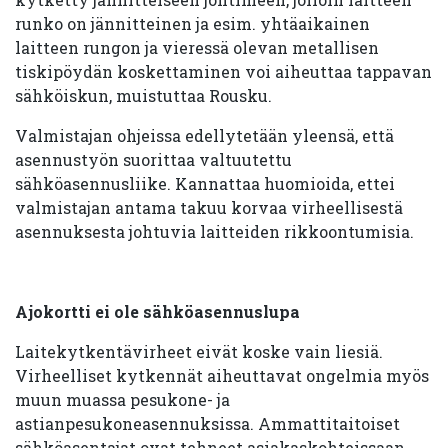
runko on jännitteinen ja esim. yhtäaikainen
laitteen rungon ja vieressä olevan metallisen
tiskipöydän koskettaminen voi aiheuttaa tappavan
sähköiskun, muistuttaa Rousku.
Valmistajan ohjeissa edellytetään yleensä, että
asennustyön suorittaa valtuutettu
sähköasennusliike. Kannattaa huomioida, ettei
valmistajan antama takuu korvaa virheellisestä
asennuksesta johtuvia laitteiden rikkoontumisia.
Ajokortti ei ole sähköasennuslupa
Laitekytkentävirheet eivät koske vain liesiä.
Virheelliset kytkennät aiheuttavat ongelmia myös
muun muassa pesukone- ja
astianpesukoneasennuksissa. Ammattitaitoiset
sähköasentajat ovat tehneet asiakaskohteissaan