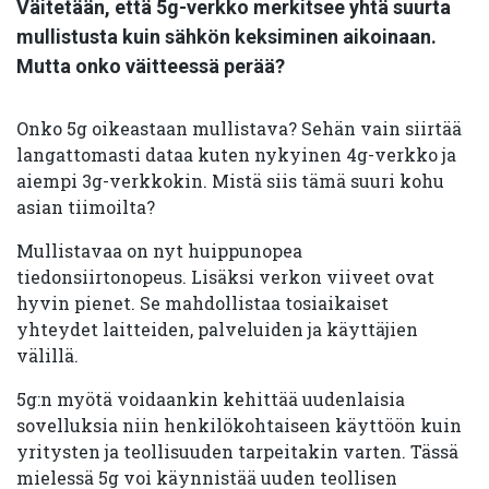
Väitetään, että 5g-verkko merkitsee yhtä suurta
mullistusta kuin sähkön keksiminen aikoinaan.
Mutta onko väitteessä perää?
Onko 5g oikeastaan mullistava? Sehän vain siirtää
langattomasti dataa kuten nykyinen 4g-verkko ja
aiempi 3g-verkkokin. Mistä siis tämä suuri kohu
asian tiimoilta?
Mullistavaa on nyt huippunopea
tiedonsiirtonopeus. Lisäksi verkon viiveet ovat
hyvin pienet. Se mahdollistaa tosiaikaiset
yhteydet laitteiden, palveluiden ja käyttäjien
välillä.
5g:n myötä voidaankin kehittää uudenlaisia
sovelluksia niin henkilökohtaiseen käyttöön kuin
yritysten ja teollisuuden tarpeitakin varten. Tässä
mielessä 5g voi käynnistää uuden teollisen