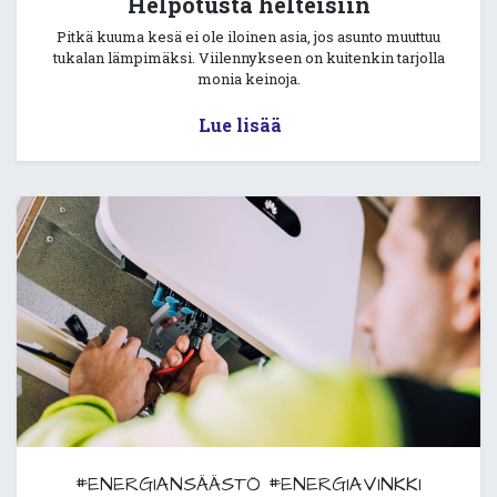
Helpotusta helteisiin
Pitkä kuuma kesä ei ole iloinen asia, jos asunto muuttuu
tukalan lämpimäksi. Viilennykseen on kuitenkin tarjolla
monia keinoja.
Lue lisää
#ENERGIANSÄÄSTÖ
#ENERGIAVINKKI