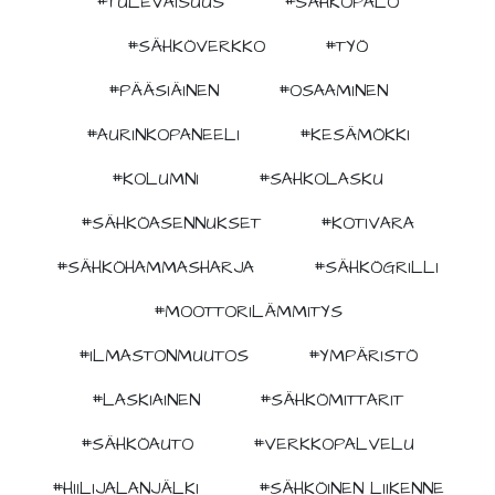
#TULEVAISUUS
#SÄHKÖPALO
#SÄHKÖVERKKO
#TYÖ
#PÄÄSIÄINEN
#OSAAMINEN
#AURINKOPANEELI
#KESÄMÖKKI
#KOLUMNI
#SAHKOLASKU
#SÄHKÖASENNUKSET
#KOTIVARA
#SÄHKÖHAMMASHARJA
#SÄHKÖGRILLI
#MOOTTORILÄMMITYS
#ILMASTONMUUTOS
#YMPÄRISTÖ
#LASKIAINEN
#SÄHKÖMITTARIT
#SÄHKÖAUTO
#VERKKOPALVELU
#HIILIJALANJÄLKI
#SÄHKÖINEN LIIKENNE