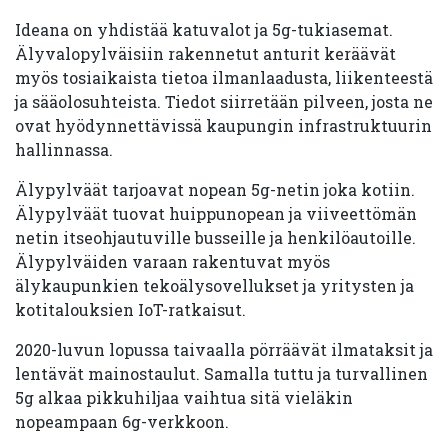
Ideana on yhdistää katuvalot ja 5g-tukiasemat.
Älyvalopylväisiin rakennetut anturit keräävät
myös tosiaikaista tietoa ilmanlaadusta, liikenteestä
ja sääolosuhteista. Tiedot siirretään pilveen, josta ne
ovat hyödynnettävissä kaupungin infrastruktuurin
hallinnassa.
Älypylväät tarjoavat nopean 5g-netin joka kotiin.
Älypylväät tuovat huippunopean ja viiveettömän
netin itseohjautuville busseille ja henkilöautoille.
Älypylväiden varaan rakentuvat myös
älykaupunkien tekoälysovellukset ja yritysten ja
kotitalouksien IoT-ratkaisut.
2020-luvun lopussa taivaalla pörräävät ilmataksit ja
lentävät mainostaulut. Samalla tuttu ja turvallinen
5g alkaa pikkuhiljaa vaihtua sitä vieläkin
nopeampaan 6g-verkkoon.