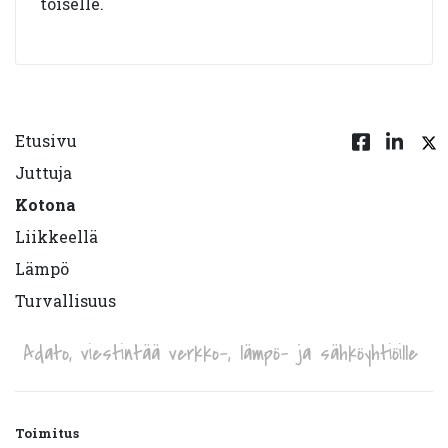
toiselle.
Etusivu
Juttuja
Kotona
Liikkeellä
Lämpö
Turvallisuus
Adato, viestintää verkko-, lämpö- ja sähköyhtiöille
Toimitus