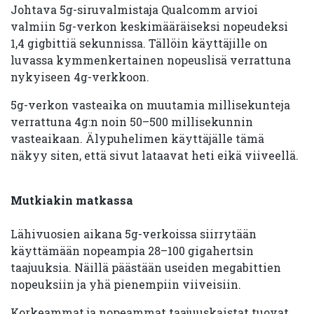
Johtava 5g-siruvalmistaja Qualcomm arvioi
valmiin 5g-verkon keskimääräiseksi nopeudeksi
1,4 gigbittiä sekunnissa. Tällöin käyttäjille on
luvassa kymmenkertainen nopeuslisä verrattuna
nykyiseen 4g-verkkoon.
5g-verkon vasteaika on muutamia millisekunteja
verrattuna 4g:n noin 50–500 millisekunnin
vasteaikaan. Älypuhelimen käyttäjälle tämä
näkyy siten, että sivut lataavat heti eikä viiveellä.
Mutkiakin matkassa
Lähivuosien aikana 5g-verkoissa siirrytään
käyttämään nopeampia 28–100 gigahertsin
taajuuksia. Näillä päästään useiden megabittien
nopeuksiin ja yhä pienempiin viiveisiin.
Korkeammat ja nopeammat taajuuskaistat tuovat