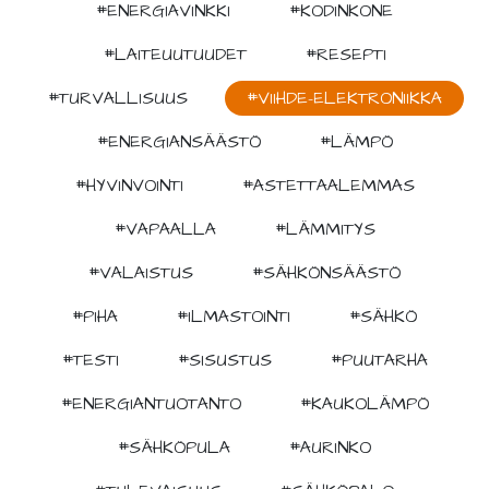
#ENERGIAVINKKI
#KODINKONE
#LAITEUUTUUDET
#RESEPTI
#TURVALLISUUS
#VIIHDE-ELEKTRONIIKKA
#ENERGIANSÄÄSTÖ
#LÄMPÖ
#HYVINVOINTI
#ASTETTAALEMMAS
#VAPAALLA
#LÄMMITYS
#VALAISTUS
#SÄHKÖNSÄÄSTÖ
#PIHA
#ILMASTOINTI
#SÄHKÖ
#TESTI
#SISUSTUS
#PUUTARHA
#ENERGIANTUOTANTO
#KAUKOLÄMPÖ
#SÄHKÖPULA
#AURINKO