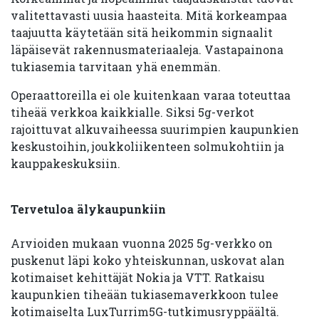
valitettavasti uusia haasteita. Mitä korkeampaa
taajuutta käytetään sitä heikommin signaalit
läpäisevät rakennusmateriaaleja. Vastapainona
tukiasemia tarvitaan yhä enemmän.
Operaattoreilla ei ole kuitenkaan varaa toteuttaa
tiheää verkkoa kaikkialle. Siksi 5g-verkot
rajoittuvat alkuvaiheessa suurimpien kaupunkien
keskustoihin, joukkoliikenteen solmukohtiin ja
kauppakeskuksiin.
Tervetuloa älykaupunkiin
Arvioiden mukaan vuonna 2025 5g-verkko on
puskenut läpi koko yhteiskunnan, uskovat alan
kotimaiset kehittäjät Nokia ja VTT. Ratkaisu
kaupunkien tiheään tukiasemaverkkoon tulee
kotimaiselta LuxTurrim5G-tutkimusryppäältä.