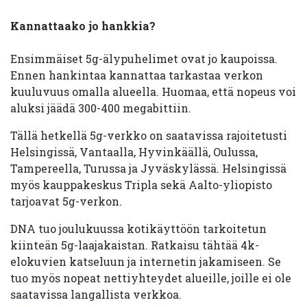
Kannattaako jo hankkia?
Ensimmäiset 5g-älypuhelimet ovat jo kaupoissa.
Ennen hankintaa kannattaa tarkastaa verkon
kuuluvuus omalla alueella. Huomaa, että nopeus voi
aluksi jäädä 300-400 megabittiin.
Tällä hetkellä 5g-verkko on saatavissa rajoitetusti
Helsingissä, Vantaalla, Hyvinkäällä, Oulussa,
Tampereella, Turussa ja Jyväskylässä. Helsingissä
myös kauppakeskus Tripla sekä Aalto-yliopisto
tarjoavat 5g-verkon.
DNA tuo joulukuussa kotikäyttöön tarkoitetun
kiinteän 5g-laajakaistan. Ratkaisu tähtää 4k-
elokuvien katseluun ja internetin jakamiseen. Se
tuo myös nopeat nettiyhteydet alueille, joille ei ole
saatavissa langallista verkkoa.