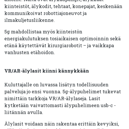
kiinteistöt, älykodit, tehtaat, konepajat, keskenään
kommunikoivat robottiajoneuvot ja
ilmakuljetusliikenne.
5g mahdollistaa myös kiinteistön
energiakulutuksen tosiaikaisen optimoinnin sekä
etänä käytettävät kirurgiarobotit – ja vaikkapa
vanhusten etähoidon.
VR/AR-älylasit kiinni kännykkään
Kuluttajalle on luvassa lisätyn todellisuuden
palveluja jo ensi vuonna. 5g-älypuhelimet tukevat
nimittäin tarkkoja VR/AR-älylaseja. Lasit
kytketään vaivattomasti älypuhelimeen usb-c -
liitännän avulla.
Älylasit voidaan näin rakentaa erittäin kevyiksi,