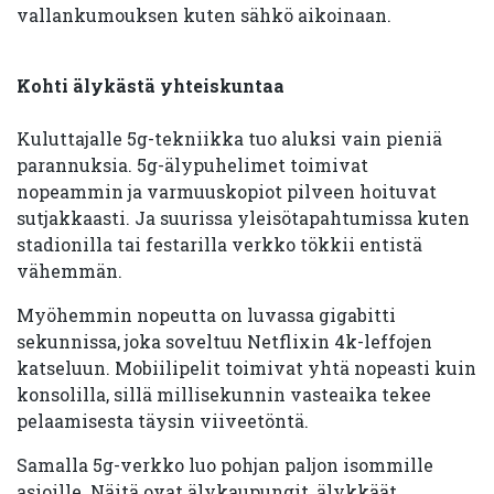
vallankumouksen kuten sähkö aikoinaan.
Kohti älykästä yhteiskuntaa
Kuluttajalle 5g-tekniikka tuo aluksi vain pieniä
parannuksia. 5g-älypuhelimet toimivat
nopeammin ja varmuuskopiot pilveen hoituvat
sutjakkaasti. Ja suurissa yleisötapahtumissa kuten
stadionilla tai festarilla verkko tökkii entistä
vähemmän.
Myöhemmin nopeutta on luvassa gigabitti
sekunnissa, joka soveltuu Netflixin 4k-leffojen
katseluun. Mobiilipelit toimivat yhtä nopeasti kuin
konsolilla, sillä millisekunnin vasteaika tekee
pelaamisesta täysin viiveetöntä.
Samalla 5g-verkko luo pohjan paljon isommille
asioille. Näitä ovat älykaupungit, älykkäät