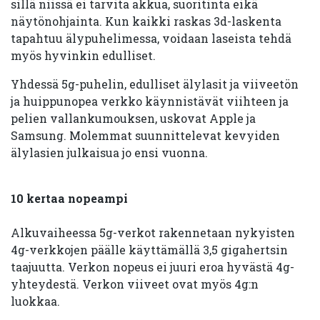
sillä niissä ei tarvita akkua, suoritinta eikä
näytönohjainta. Kun kaikki raskas 3d-laskenta
tapahtuu älypuhelimessa, voidaan laseista tehdä
myös hyvinkin edulliset.
Yhdessä 5g-puhelin, edulliset älylasit ja viiveetön
ja huippunopea verkko käynnistävät viihteen ja
pelien vallankumouksen, uskovat Apple ja
Samsung. Molemmat suunnittelevat kevyiden
älylasien julkaisua jo ensi vuonna.
10 kertaa nopeampi
Alkuvaiheessa 5g-verkot rakennetaan nykyisten
4g-verkkojen päälle käyttämällä 3,5 gigahertsin
taajuutta. Verkon nopeus ei juuri eroa hyvästä 4g-
yhteydestä. Verkon viiveet ovat myös 4g:n
luokkaa.