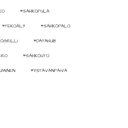
KO
#SÄHKÖPULA
#TEKOÄLY
#SÄHKÖPALO
ÖGRILLI
#DATAHUB
ERO
#SÄHKÖUTO
UMINEN
#YSTÄVÄNPÄIVÄ