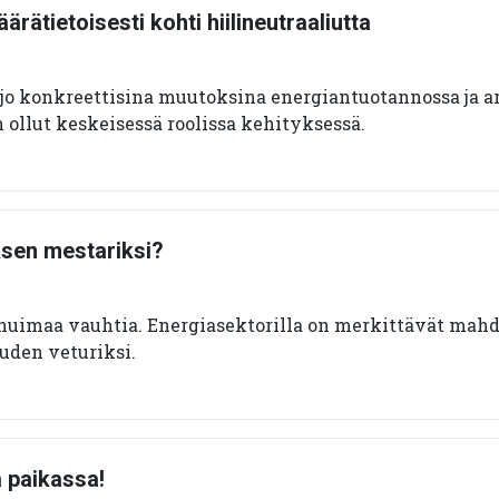
rätietoisesti kohti hiilineutraaliutta
o konkreettisina muutoksina energiantuotannossa ja a
n ollut keskeisessä roolissa kehityksessä.
sen mestariksi?
 huimaa vauhtia. Energiasektorilla on merkittävät mahd
den veturiksi.
ä paikassa!