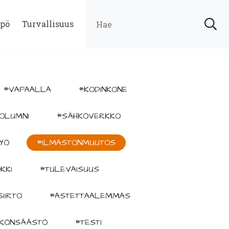
pö
Turvallisuus
#VAPAALLA
#KODINKONE
OLUMNI
#SÄHKÖVERKKO
YÖ
#ILMASTONMUUTOS
KKI
#TULEVAISUUS
IIRTO
#ASTETTAALEMMAS
KÖNSÄÄSTÖ
#TESTI