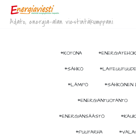
Adato, energia-alan viestintäkumppani
#KOTONA
#ENERGIATEHO
#SÄHKÖ
#LAITEUUTUUD
#LÄMPÖ
#SÄHKÖINEN 
#ENERGIANTUOTANTO
#ENERGIANSÄÄSTÖ
#KAU
#PUUTARHA
#VALA