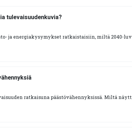
sia tulevaisuudenkuvia?
sto- ja energiakysymykset ratkaistaisiin, miltä 2040-lu
vähennyksiä
aisuuden ratkaisuna päästövähennyksissä. Miltä näyt