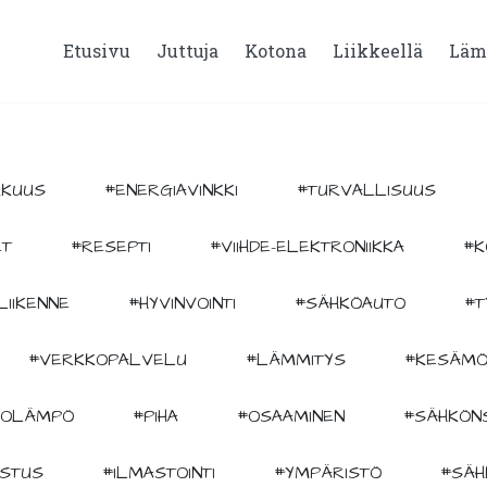
Etusivu
Juttuja
Kotona
Liikkeellä
Läm
KKUUS
#ENERGIAVINKKI
#TURVALLISUUS
ET
#RESEPTI
#VIIHDE-ELEKTRONIIKKA
#K
LIIKENNE
#HYVINVOINTI
#SÄHKÖAUTO
#T
#VERKKOPALVELU
#LÄMMITYS
#KESÄMÖ
KOLÄMPÖ
#PIHA
#OSAAMINEN
#SÄHKÖNS
ISTUS
#ILMASTOINTI
#YMPÄRISTÖ
#SÄH