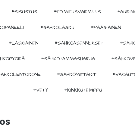
#SISUSTUS
#TOIMITUSVARMUUS
#AURIN
KOPANEELI
#SAHKOLASKU
#PÄÄSIÄINEN
#LASKIAINEN
#SÄHKÖASENNUKSET
#SÄHK
HKÖPYÖRÄ
#SÄHKÖHAMMASHARJA
#SÄHKÖV
SÄHKÖLENTOKONE
#SÄHKÖMITTARIT
#VARAUT
#VETY
#KINKKUTEMPPU
os