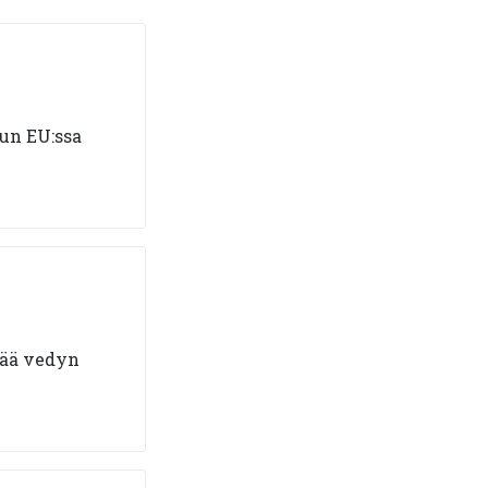
vun EU:ssa
tää vedyn