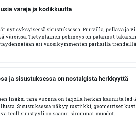
usia värejä ja kodikkuutta
 nyt syksyisessä sisustuksessa. Puuvilla, pellava ja vi
sä väreissä. Tietynlainen pehmeys on palannut takaisin
a täydennetään eri vuosikymmenten parhailla trendeillä
sa ja sisustuksessa on nostalgista herkkyyttä
sen lisäksi tänä vuonna on tarjolla herkän kauniita led
llusta. Sisustuksessa näkyy rustiikki, geometriset kuvio
hva teollisuustyyli on saanut sirommat muodot.