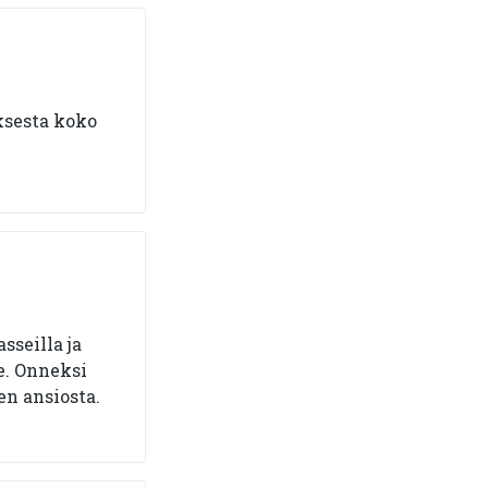
uksesta koko
sseilla ja
e. Onneksi
n ansiosta.