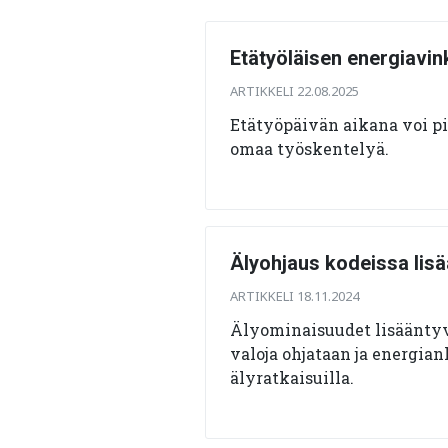
Etätyöläisen energiavink
ARTIKKELI 22.08.2025
Etätyöpäivän aikana voi pi
omaa työskentelyä.
Älyohjaus kodeissa lisä
ARTIKKELI 18.11.2024
Älyominaisuudet lisääntyv
valoja ohjataan ja energia
älyratkaisuilla.