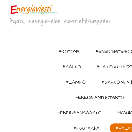
Adato, energia-alan viestintäkumppani
#KOTONA
#ENERGIATEHO
#SÄHKÖ
#LAITEUUTUUD
#LÄMPÖ
#SÄHKÖINEN 
#ENERGIANTUOTANTO
#ENERGIANSÄÄSTÖ
#KAU
#PUUTARHA
#VALA