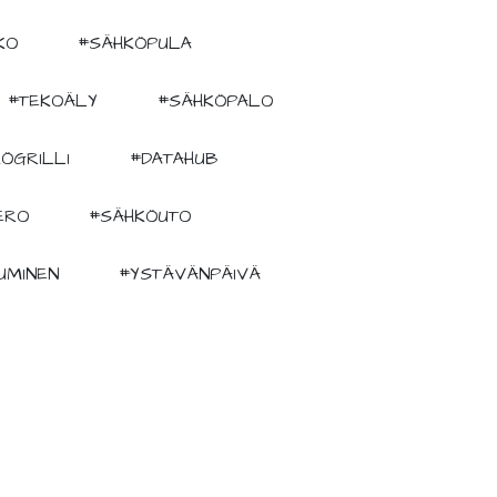
KO
#SÄHKÖPULA
#TEKOÄLY
#SÄHKÖPALO
ÖGRILLI
#DATAHUB
ERO
#SÄHKÖUTO
UMINEN
#YSTÄVÄNPÄIVÄ