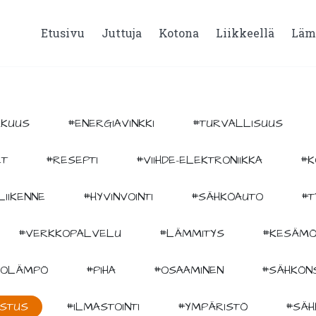
Etusivu
Juttuja
Kotona
Liikkeellä
Läm
KKUUS
#ENERGIAVINKKI
#TURVALLISUUS
ET
#RESEPTI
#VIIHDE-ELEKTRONIIKKA
#K
LIIKENNE
#HYVINVOINTI
#SÄHKÖAUTO
#T
#VERKKOPALVELU
#LÄMMITYS
#KESÄMÖ
KOLÄMPÖ
#PIHA
#OSAAMINEN
#SÄHKÖNS
ISTUS
#ILMASTOINTI
#YMPÄRISTÖ
#SÄH