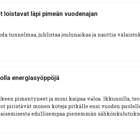
t loistavat läpi pimeän vuodenajan
oda tunnelmaa, juhlistaa joulunaikaa ja nauttia valaist
 olla energiasyöppöjä
älkeen pimentyneet ja moni kaipaa valoa. Ikkunoilla, tera
lot piristävät monen koteja pitkälle ensi vuoden puolell
alaisemisesta edullisempaa pienemmän sähkönkulutukse