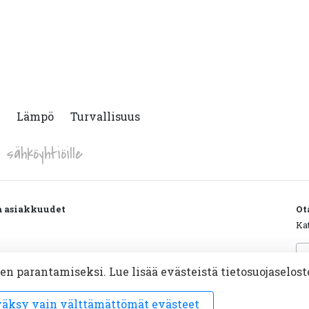
Lämpö
Turvallisuus
sähköyhtiöille
ja asiakkuudet
Ot
Ka
Sä
unimi@energia.fi
*
parantamiseksi. Lue lisää evästeistä tietosuojaselost
äksy vain välttämättömät evästeet