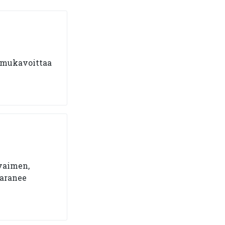
a mukavoittaa
vaimen,
paranee