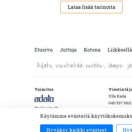
Lataa lisää tarinoita
Etusivu
Juttuja
Kotona
Liikkeellä
Adato, viestintää verkko-, lämpö- ja 
Toimitus
Viestintä 
Ulla Kaila
040 537 6611
Eteläranta 10
etunimi.suk
00130 Helsinki
Käytämme evästeitä käyttökokemuksen 
Hyväksy kaikki evästeet
Hyv