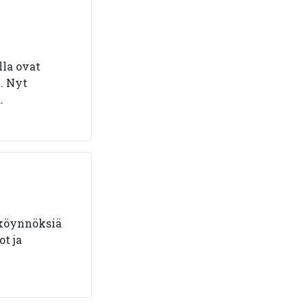
lla ovat
. Nyt
.
-köynnöksiä
t ja