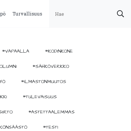
pö
Turvallisuus
#VAPAALLA
#KODINKONE
OLUMNI
#SÄHKÖVERKKO
YÖ
#ILMASTONMUUTOS
KKI
#TULEVAISUUS
IIRTO
#ASTETTAALEMMAS
KÖNSÄÄSTÖ
#TESTI