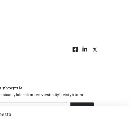
a yhteyttä!
tsotaan yhdessä miten viestintäyhteistyö toimii.
hköpostiosoite
Tilaa
eesta.