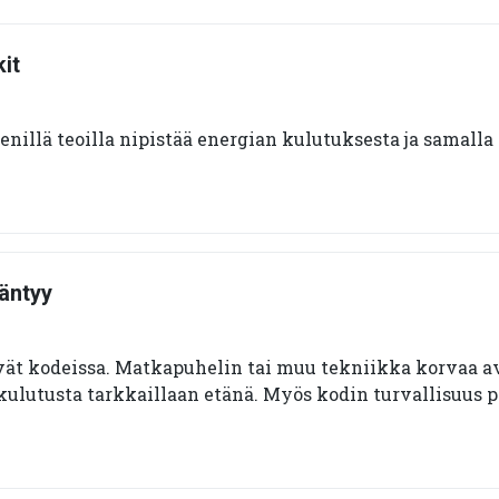
it
enillä teoilla nipistää energian kulutuksesta ja samall
äntyy
ät kodeissa. Matkapuhelin tai muu tekniikka korvaa a
nkulutusta tarkkaillaan etänä. Myös kodin turvallisuus 