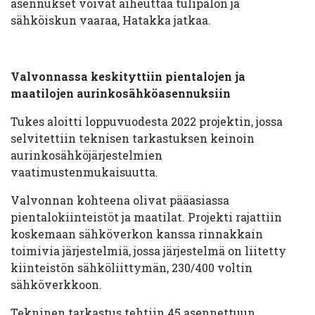
asennukset voivat aiheuttaa tulipalon ja
sähköiskun vaaraa, Hatakka jatkaa.
Valvonnassa keskityttiin pientalojen ja
maatilojen aurinkosähköasennuksiin
Tukes aloitti loppuvuodesta 2022 projektin, jossa
selvitettiin teknisen tarkastuksen keinoin
aurinkosähköjärjestelmien
vaatimustenmukaisuutta.
Valvonnan kohteena olivat pääasiassa
pientalokiinteistöt ja maatilat. Projekti rajattiin
koskemaan sähköverkon kanssa rinnakkain
toimivia järjestelmiä, jossa järjestelmä on liitetty
kiinteistön sähköliittymän, 230/400 voltin
sähköverkkoon.
Tekninen tarkastus tehtiin 45 asennettuun