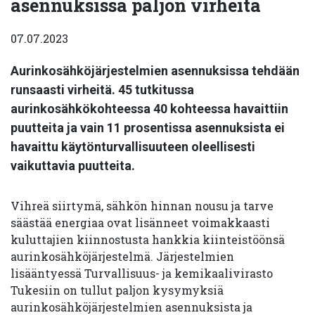
asennuksissa paljon virheitä
07.07.2023
Aurinkosähköjärjestelmien asennuksissa tehdään
runsaasti virheitä. 45 tutkitussa
aurinkosähkökohteessa 40 kohteessa havaittiin
puutteita ja vain 11 prosentissa asennuksista ei
havaittu käytönturvallisuuteen oleellisesti
vaikuttavia puutteita.
Vihreä siirtymä, sähkön hinnan nousu ja tarve
säästää energiaa ovat lisänneet voimakkaasti
kuluttajien kiinnostusta hankkia kiinteistöönsä
aurinkosähköjärjestelmä. Järjestelmien
lisääntyessä Turvallisuus- ja kemikaalivirasto
Tukesiin on tullut paljon kysymyksiä
aurinkosähköjärjestelmien asennuksista ja