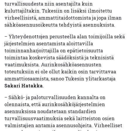
turvallisuudesta niin asentajilta kuin
kuluttajiltakin. Tukesiin on lisäksi ilmoitettu
virheellisistä, ammattitaidottomista ja jopa ilman
sähköasennusoikeutta tehdyistä asennuksista.
– Yhteydenottojen perusteella alan toimijoilla sekä
järjestelmien asentamista aloittavilla
toiminnanharjoittajilla on epätietoisuutta
toimintaa koskevista säädöksistä ja teknisistä
vaatimuksista. Aurinkosähköasennusten
toteutuksiin ei ole ollut kaikin osin tarvittavaa
ammattiosaamista, sanoo Tukesin ylitarkastaja
Sakari Hatakka
.
– Sähkö- ja paloturvallisuuden kannalta on
olennaista, että aurinkosähköjärjestelmien
asennuksissa noudatetaan standardien
turvallisuusvaatimuksia sekä laitteiston osien
valmistajien antamia asennusohjeita. Virheelliset