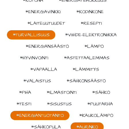
#KOTONA
#ENERGIATEHOKKUUS
#ENERGIAVINKKI
#KODINKONE
#LAITEUUTUUDET
#RESEPTI
#TURVALLISUUS
#VIIHDE-ELEKTRONIIKKA
#ENERGIANSÄÄSTÖ
#LÄMPÖ
#HYVINVOINTI
#ASTETTAALEMMAS
#VAPAALLA
#LÄMMITYS
#VALAISTUS
#SÄHKÖNSÄÄSTÖ
#PIHA
#ILMASTOINTI
#SÄHKÖ
#TESTI
#SISUSTUS
#PUUTARHA
#ENERGIANTUOTANTO
#KAUKOLÄMPÖ
#SÄHKÖPULA
#AURINKO