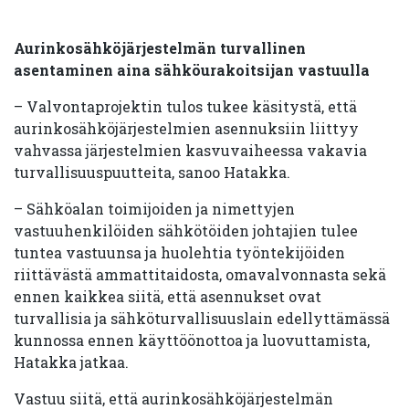
Aurinkosähköjärjestelmän turvallinen
asentaminen aina sähköurakoitsijan vastuulla
– Valvontaprojektin tulos tukee käsitystä, että
aurinkosähköjärjestelmien asennuksiin liittyy
vahvassa järjestelmien kasvuvaiheessa vakavia
turvallisuuspuutteita, sanoo Hatakka.
– Sähköalan toimijoiden ja nimettyjen
vastuuhenkilöiden sähkötöiden johtajien tulee
tuntea vastuunsa ja huolehtia työntekijöiden
riittävästä ammattitaidosta, omavalvonnasta sekä
ennen kaikkea siitä, että asennukset ovat
turvallisia ja sähköturvallisuuslain edellyttämässä
kunnossa ennen käyttöönottoa ja luovuttamista,
Hatakka jatkaa.
Vastuu siitä, että aurinkosähköjärjestelmän