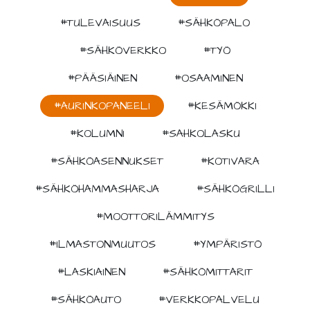
#TULEVAISUUS
#SÄHKÖPALO
#SÄHKÖVERKKO
#TYÖ
#PÄÄSIÄINEN
#OSAAMINEN
#AURINKOPANEELI
#KESÄMÖKKI
#KOLUMNI
#SAHKOLASKU
#SÄHKÖASENNUKSET
#KOTIVARA
#SÄHKÖHAMMASHARJA
#SÄHKÖGRILLI
#MOOTTORILÄMMITYS
#ILMASTONMUUTOS
#YMPÄRISTÖ
#LASKIAINEN
#SÄHKÖMITTARIT
#SÄHKÖAUTO
#VERKKOPALVELU