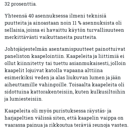
32 prosenttia.
Yhteensä 40 asennuksessa ilmeni teknisiä
puutteita ja ainoastaan noin 11 % asennuksista oli
sellaisia, joissa ei havaittu käytön turvallisuuteen
merkittävästi vaikuttaneita puutteita.
Johtojärjestelmän asentamispuutteet painottuivat
paneliston kaapelointiin. Kaapeleita ja liittimiä ei
ollut kiinnitetty tai tuettu asianmukaisesti, jolloin
kaapelit lojuivat katolla vapaana alttiina
esimerkiksi veden ja alas liukuvan lumen ja jään
aiheuttamille vahingoille. Toisaalta kaapeleita oli
sidottuina kattorakenteisiin, kuten kulkusiltoihin
ja lumiesteisiin.
Kaapeleita oli myös puristuksessa räystäs- ja
harjapeltien välissä siten, että kaapelin vaippa on
vaarassa painua ja rikkoutua teräviä reunoja vasten.