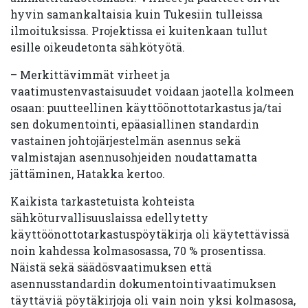
hyvin samankaltaisia kuin Tukesiin tulleissa
ilmoituksissa. Projektissa ei kuitenkaan tullut
esille oikeudetonta sähkötyötä.
– Merkittävimmät virheet ja
vaatimustenvastaisuudet voidaan jaotella kolmeen
osaan: puutteellinen käyttöönottotarkastus ja/tai
sen dokumentointi, epäasiallinen standardin
vastainen johtojärjestelmän asennus sekä
valmistajan asennusohjeiden noudattamatta
jättäminen, Hatakka kertoo.
Kaikista tarkastetuista kohteista
sähköturvallisuuslaissa edellytetty
käyttöönottotarkastuspöytäkirja oli käytettävissä
noin kahdessa kolmasosassa, 70 % prosentissa.
Näistä sekä säädösvaatimuksen että
asennusstandardin dokumentointivaatimuksen
täyttäviä pöytäkirjoja oli vain noin yksi kolmasosa,