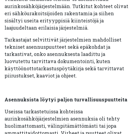
aurinkosähköjärjestelmään. Tutkitut kohteet olivat
eri sähköurakoitsijoiden rakentamia ja siihen
sisältyi useita erityyppisiä kiinteistöjä ja
laajuudeltaan erilaisia järjestelmiä.
Tarkastajat selvittivät järjestelmien mahdolliset
tekniset asennuspuutteet sekä epäkohdat ja
tarkastivat, onko asennuksesta laadittu ja
luovutettu tarvittava dokumentointi, kuten
käyttöönottotarkastuspöytäkirja sekä tarvittavat
piirustukset, kaaviot ja ohjeet.
Asennuksista löytyi paljon turvallisuuspuutteita
Useissa tarkastetuissa kohteissa
aurinkosähköjärjestelmien asennuksia oli tehty
huolimattomasti, välinpitämättömästi tai jopa
ammattitaidottomasti. Virheet ja puutteet olivat