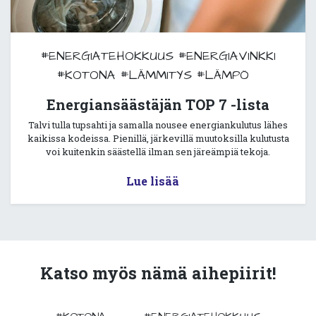
#ENERGIATEHOKKUUS
#ENERGIAVINKKI
#KOTONA
#LÄMMITYS
#LÄMPÖ
Energiansäästäjän TOP 7 -lista
Talvi tulla tupsahti ja samalla nousee energiankulutus lähes
kaikissa kodeissa. Pienillä, järkevillä muutoksilla kulutusta
voi kuitenkin säästellä ilman sen järeämpiä tekoja.
Lue lisää
Katso myös nämä aihepiirit!