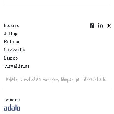
Etusivu
Juttuja
Kotona
Liikkeellä
Lämpö
Turvallisuus
Adato, viestintää verkko-, lämpö- ja sähköyhtiöille
Toimitus