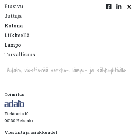
Etusivu
Juttuja
Kotona
Liikkeellä
Lämpö
Turvallisuus
Adato, viestintää verkko-, lämpö- ja sähköyhtiöille
Toimitus
Eteläranta 10
00130 Helsinki
Viestintä ja asiakkuudet