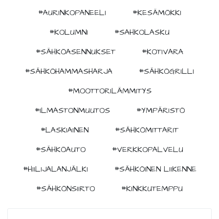
#AURINKOPANEELI
#KESÄMÖKKI
#KOLUMNI
#SAHKOLASKU
#SÄHKÖASENNUKSET
#KOTIVARA
#SÄHKÖHAMMASHARJA
#SÄHKÖGRILLI
#MOOTTORILÄMMITYS
#ILMASTONMUUTOS
#YMPÄRISTÖ
#LASKIAINEN
#SÄHKÖMITTARIT
#SÄHKÖAUTO
#VERKKOPALVELU
#HIILIJALANJÄLKI
#SÄHKÖINEN LIIKENNE
#SÄHKÖNSIIRTO
#KINKKUTEMPPU