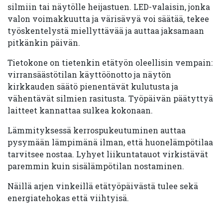
silmiin tai näytölle heijastuen. LED-valaisin, jonka
valon voimakkuutta ja värisävyä voi säätää, tekee
työskentelystä miellyttävää ja auttaa jaksamaan
pitkänkin päivän.
Tietokone on tietenkin etätyön oleellisin vempain:
virransäästötilan käyttöönotto ja näytön
kirkkauden säätö pienentävät kulutusta ja
vähentävät silmien rasitusta. Työpäivän päätyttyä
laitteet kannattaa sulkea kokonaan.
Lämmityksessä kerrospukeutuminen auttaa
pysymään lämpimänä ilman, että huonelämpötilaa
tarvitsee nostaa. Lyhyet liikuntatauot virkistävät
paremmin kuin sisälämpötilan nostaminen.
Näillä arjen vinkeillä etätyöpäivästä tulee sekä
energiatehokas että viihtyisä.