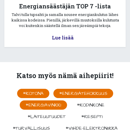
Energiansäästäjän TOP 7 -lista
Talvi tulla tupsahti ja samalla nousee energiankulutus lähes
kaikissa kodeissa. Pienillä, järkevillä muutoksilla kulutusta
voi kuitenkin säästellä ilman sen järeämpiä tekoja.
Lue lisää
Katso myös nämä aihepiirit!
#KOTONA
#ENERGIATEHOKKUUS
#ENERGIAVINKKI
#KODINKONE
#LAITEUUTUUDET
#RESEPTI
#TURVALLISUUS
#VIIHDE-ELEKTRONIIKKA