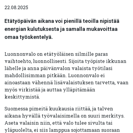
22.08.2025
Etätyöpäivän aikana voi pienillä teoilla nipistää
energian kulutuksesta ja samalla mukavoittaa
omaa työskentelyä.
Luonnonvalo on etätyöläisen silmille paras
vaihtoehto, luonnollisesti. Sijoita työpiste ikkunan
lähelle ja anna päivänvalon valaista työtilasi
mahdollisimman pitkään. Luonnonvalo ei
ainoastaan vähennä lisävalaistuksen tarvetta, vaan
myös virkistää ja auttaa ylläpitämään
keskittymistä.
Suomessa pimeitä kuukausia riittää, ja talven
aikana hyvällä työvalaisimella on suuri merkitys.
Aseta valaisin niin, että valo tulee sivulta tai
yläpuolelta, ei siis lamppua sojottamaan suoraan