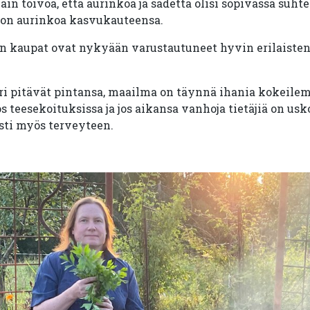
in toivoa, että aurinkoa ja sadetta olisi sopivassa suhte
jon aurinkoa kasvukauteensa.
un kaupat ovat nykyään varustautuneet hyvin erilaisten 
uri pitävät pintansa, maailma on täynnä ihania kokeilem
s teesekoituksissa ja jos aikansa vanhoja tietäjiä on usk
sti myös terveyteen.