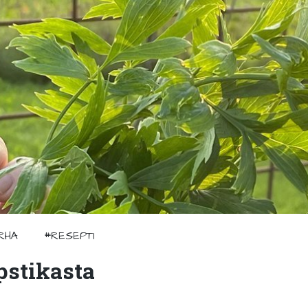
RHA
#RESEPTI
pstikasta