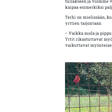
tullakseen ja voimme va
kaipaa esimerkiksi pal
Terhi on mielissään, k
yrttien tarjontaan.
– Vaikka suola ja pipp
Yrtit rikastuttavat myö
vaikuttavat myönteise