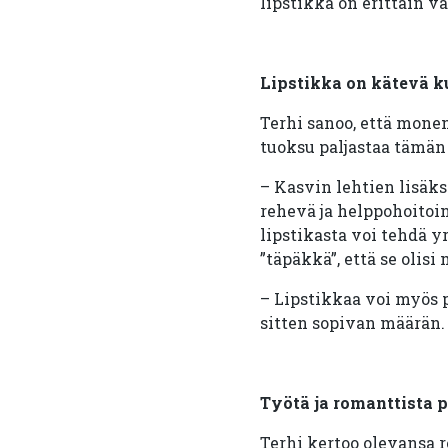
lipstikka on erittäin 
Lipstikka on kätevä k
Terhi sanoo, että mone
tuoksu paljastaa tämä
– Kasvin lehtien lisäksi
rehevä ja helppohoitoin
lipstikasta voi tehdä y
”täpäkkä”, että se olis
– Lipstikkaa voi myös p
sitten sopivan määrän.
Työtä ja romanttista 
Terhi kertoo olevansa 