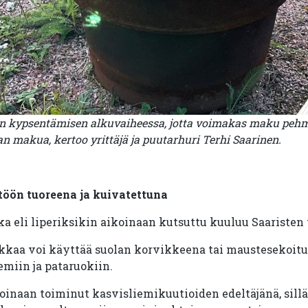
iin kypsentämisen alkuvaiheessa, jotta voimakas maku pe
an makua, kertoo yrittäjä ja puutarhuri Terhi Saarinen.
töön tuoreena ja kuivatettuna
 eli liperiksikin aikoinaan kutsuttu kuuluu Saaristen 
tikkaa voi käyttää suolan korvikkeena tai maustesekoituk
emiin ja pataruokiin.
koinaan toiminut kasvisliemikuutioiden edeltäjänä, sill