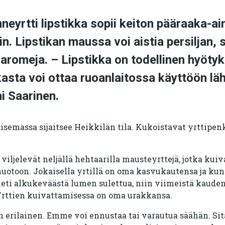
neyrtti lipstikka sopii keiton pääraaka-ai
. Lipstikan maussa voi aistia persiljan, se
aromeja. – Lipstikka on todellinen hyötyka
asta voi ottaa ruoanlaitossa käyttöön lä
hi Saarinen.
semassa sijaitsee Heikkilän tila. Kukoistavat yrttipenk
viljelevät neljällä hehtaarilla mausteyrttejä, jotka kuiv
muotoon. Jokaisella yrtillä on oma kasvukautensa ja kun
heti alkukeväästä lumen sulettua, niin viimeistä kauden
Yrttien kuivattamisessa on oma urakkansa.
 erilainen. Emme voi ennustaa tai varautua säähän. Sit