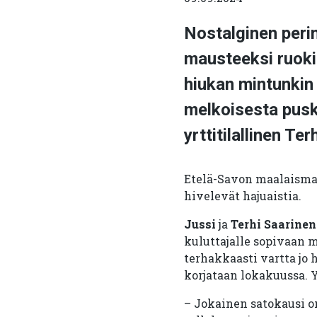
Nostalginen perin
mausteeksi ruokiin
hiukan mintunkin 
melkoisesta pusk
yrttitilallinen Ter
Etelä-Savon maalaismai
hivelevät hajuaistia.
Jussi
ja
Terhi Saarinen
kuluttajalle sopivaan 
terhakkaasti vartta jo 
korjataan lokakuussa. 
– Jokainen satokausi on