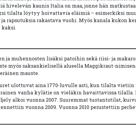
miä hivelevän kaunis Italia on maa, jonne hän matkusta
ksi tilalta löytyy hoivattavia eläimiä – esimerkiksi m
ja ja rapsutuksia rakastava vuohi. Myös kanala kukon ker
 kaksi.
jen ja muhennosten lisäksi patoihin sekä riisi- ja makar
ste myös saksankielisellä alueella Maggikraut-nimisen
eräinen mauste.
uret ulottuvat aina 1770-luvulle asti, kun tilalta vietiin
rainen vanha kylätie on vieläkin havaittavissa tilalla.
iljely alkoi vuonna 2007. Suuremmat tuotantotilat, kuivu
nnettiin vuonna 2009. Vuonna 2010 perustettiin perhe