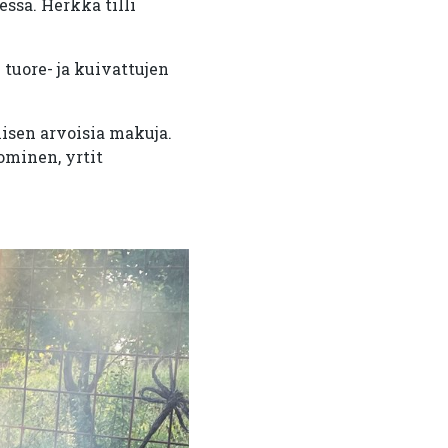
essa. Herkkä tilli
tuore- ja kuivattujen
isen arvoisia makuja.
ominen, yrtit