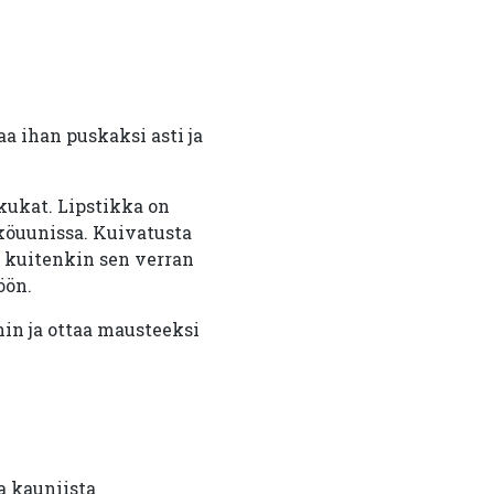
a ihan puskaksi asti ja
 kukat. Lipstikka on
hköuunissa. Kuivatusta
n kuitenkin sen verran
öön.
hin ja ottaa mausteeksi
a kauniista