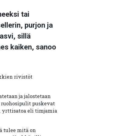
neeksi tai
llerin, purjon ja
svi, sillä
hes kaiken, sanoo
kien rivistöt
atetaan ja jalostetaan
 ruohosipulit puskevat
 yrttisatoa eli timjamia
ä tulee mitä on