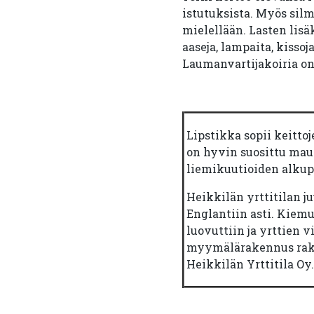
istutuksista. Myös sil
mielellään. Lasten lisä
aaseja, lampaita, kisso
Laumanvartijakoiria on
Lipstikka sopii keitto
on hyvin suosittu mau
liemikuutioiden alkup
Heikkilän yrttitilan ju
Englantiin asti. Kiemu
luovuttiin ja yrttien v
myymälärakennus rake
Heikkilän Yrttitila Oy.