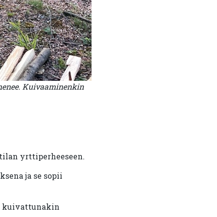
hmenee. Kuivaaminenkin
tilan yrttiperheeseen.
sena ja se sopii
ä kuivattunakin