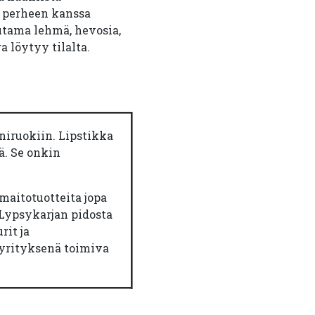
a perheen kanssa
uutama lehmä, hevosia,
a löytyy tilalta.
oniruokiin. Lipstikka
ä. Se onkin
 maitotuotteita jopa
 Lypsykarjan pidosta
rit ja
yrityksenä toimiva