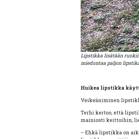
Lipstikka lisätään ruok
miedontaa paljon lipstik
Huikea lipstikka käyt
Veikeäniminen lipstikka
Terhi kertoo, että lips
mainiosti keittoihin, li
– Ehkä lipstikka on ai