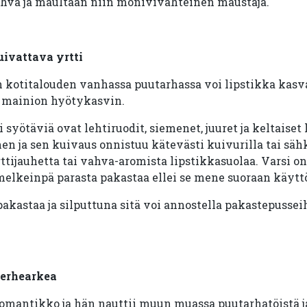
vahva ja maultaan niin monivivahteinen maustaja.
uivattava yrtti
n kotitalouden vanhassa puutarhassa voi lipstikka kasva
n mainion hyötykasvin.
 syötäviä ovat lehtiruodit, siemenet, juuret ja keltaiset
en ja sen kuivaus onnistuu kätevästi kuivurilla tai sä
rttijauhetta tai vahva-aromista lipstikkasuolaa. Varsi o
i melkeinpä parasta pakastaa ellei se mene suoraan käytt
akastaa ja silputtuna sitä voi annostella pakastepussei
perhearkea
romantikko ja hän nauttii muun muassa puutarhatöistä j