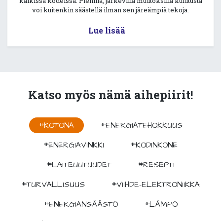
kaikissa kodeissa. Pienillä, järkevillä muutoksilla kulutusta
voi kuitenkin säästellä ilman sen järeämpiä tekoja.
Lue lisää
Katso myös nämä aihepiirit!
#KOTONA
#ENERGIATEHOKKUUS
#ENERGIAVINKKI
#KODINKONE
#LAITEUUTUUDET
#RESEPTI
#TURVALLISUUS
#VIIHDE-ELEKTRONIIKKA
#ENERGIANSÄÄSTÖ
#LÄMPÖ