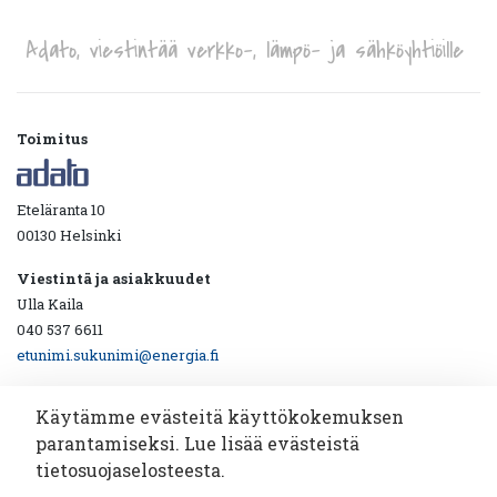
Adato, viestintää verkko-, lämpö- ja sähköyhtiöille
Toimitus
Eteläranta 10
00130 Helsinki
Viestintä ja asiakkuudet
Ulla Kaila
040 537 6611
etunimi.sukunimi@energia.fi
Käytämme evästeitä käyttökokemuksen
parantamiseksi. Lue lisää evästeistä
Ota yhteyttä!
tietosuojaselosteesta.
Katsotaan yhdessä miten viestintäyhteistyö toimii.