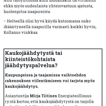
Niin taloyhtiöissä kuin muuallakin tarvittaisiin
ehkä myös uudenlaista yhteisvastuun ajatusta,
huolenpitoa naapureista.
– Helteellä olisi hyvä käydä katsomassa onko
ikääntyneellä naapurilla varmasti kaikki hyvin,
Kollanus vinkkaa.
Kaukojäähdytystä tai
kiinteistökohtaista
jäähdytyspalvelua?
Kaupungeissa ja taajamissa vaihtoehdon
rakennuksen viilentämiseen voi tarjota myös
kaukojäähdytys.
Asiantuntija
Mirja Tiitinen
Energiateollisuus
ry:stä kertoo, että kaukojäähdytystä on tarjolla