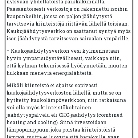
nykyään yhdellätoista paikkakunnalla.
Pääsääntöisesti verkostoja on rakennettu isoihin
kaupunkeihin, joissa on paljon jäähdytystä
tarvitsevia kiinteistöjä riittävän lähellä toisiaan.
Kaukojäähdytysverkko on saattanut syntyä myös
ison jäähdytystä tarvitsevan sairaalan ympärille.
– Kaukojäähdytysverkon vesi kylmennetään
hyvin ympäristöystävällisesti, vaikkapa niin,
että kylmän tekemisessä hyödynnetään muuten
hukkaan meneviä energialähteitä.
Mikäli kiinteistö ei sijaitse sopivasti
kaukojäähdytysverkoston lähellä, mutta se on
kytketty kaukolämpöverkkoon, niin ratkaisuna
voi olla myös kiinteistökohtainen
jäähdytyspalvelu eli CHC-jäähdytys (combined
heating and cooling). Siinä investoidaan
lämpöpumppuun, joka poistaa kiinteistöistä
lämpöä, mutta ei luovuta sitä harakoille, vaan