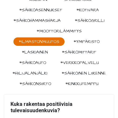
#SÄHKÖASENNUKSET
#KOTIVARA
#SÄHKÖHAMMASHARJA
#SÄHKÖGRILLI
#MOOTTORILÄMMITYS
#ILMASTONMUUTOS
#YMPÄRISTÖ
#LASKIAINEN
#SÄHKÖMITTARIT
#SÄHKÖAUTO
#VERKKOPALVELU
#HIILIJALANJÄLKI
#SÄHKÖINEN LIIKENNE
#SÄHKÖNSIIRTO
#KINKKUTEMPPU
Kuka rakentaa positiivisia
tulevaisuudenkuvia?