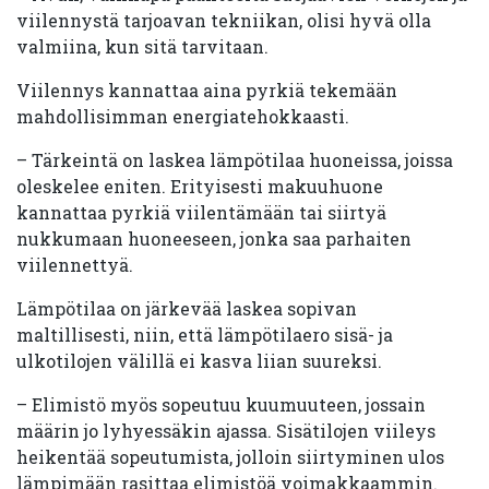
viilennystä tarjoavan tekniikan, olisi hyvä olla
valmiina, kun sitä tarvitaan.
Viilennys kannattaa aina pyrkiä tekemään
mahdollisimman energiatehokkaasti.
– Tärkeintä on laskea lämpötilaa huoneissa, joissa
oleskelee eniten. Erityisesti makuuhuone
kannattaa pyrkiä viilentämään tai siirtyä
nukkumaan huoneeseen, jonka saa parhaiten
viilennettyä.
Lämpötilaa on järkevää laskea sopivan
maltillisesti, niin, että lämpötilaero sisä- ja
ulkotilojen välillä ei kasva liian suureksi.
– Elimistö myös sopeutuu kuumuuteen, jossain
määrin jo lyhyessäkin ajassa. Sisätilojen viileys
heikentää sopeutumista, jolloin siirtyminen ulos
lämpimään rasittaa elimistöä voimakkaammin.