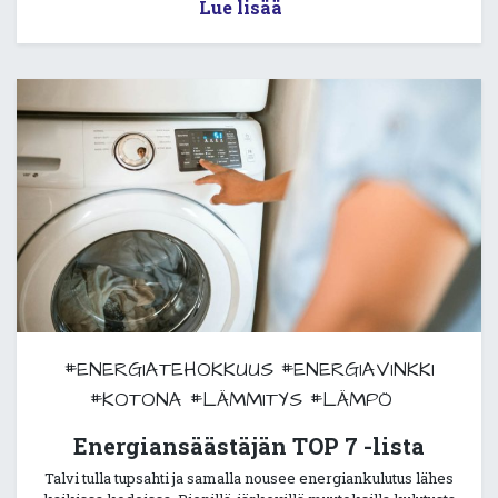
Lue lisää
#ENERGIATEHOKKUUS
#ENERGIAVINKKI
#KOTONA
#LÄMMITYS
#LÄMPÖ
Energiansäästäjän TOP 7 -lista
Talvi tulla tupsahti ja samalla nousee energiankulutus lähes