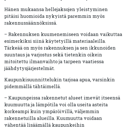
Hänen mukaansa hellejaksojen yleistyminen
pitäisi huomioida nykyistä paremmin myös
rakennussäännöksissä.
– Rakennuksen kuumenemiseen voidaan vaikuttaa
esimerkiksi siinä käytetyillä materiaaleilla.
Tärkeää on myös rakennuksen ja sen ikkunoiden
suuntaus ja varjostus sekä tietenkin oikein
mitoitettu ilmanvaihto ja tarpeen vaatiessa
jäähdytysjärjestelmät.
Kaupunkisuunnittelukin tarjoaa apua, varsinkin
pidemmällä tähtäimellä.
– Kaupungeissa rakennetut alueet imevät itseensä
kuumuutta ja lämpötila voi olla useita asteita
korkeampi kuin ympäröivillä, väljemmin
rakennetuilla alueilla. Kuumuutta voidaan
vähentää lisäämällä kaupunkeihin