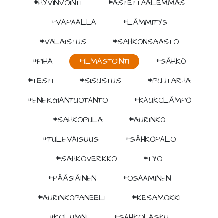
#HYVINVOINTI
#ASTETTAALEMMAS
#VAPAALLA
#LÄMMITYS
#VALAISTUS
#SÄHKÖNSÄÄSTÖ
#PIHA
#ILMASTOINTI
#SÄHKÖ
#TESTI
#SISUSTUS
#PUUTARHA
#ENERGIANTUOTANTO
#KAUKOLÄMPÖ
#SÄHKÖPULA
#AURINKO
#TULEVAISUUS
#SÄHKÖPALO
#SÄHKÖVERKKO
#TYÖ
#PÄÄSIÄINEN
#OSAAMINEN
#AURINKOPANEELI
#KESÄMÖKKI
#KOLUMNI
#SAHKOLASKU