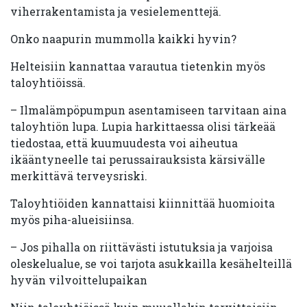
viherrakentamista ja vesielementtejä.
Onko naapurin mummolla kaikki hyvin?
Helteisiin kannattaa varautua tietenkin myös
taloyhtiöissä.
– Ilmalämpöpumpun asentamiseen tarvitaan aina
taloyhtiön lupa. Lupia harkittaessa olisi tärkeää
tiedostaa, että kuumuudesta voi aiheutua
ikääntyneelle tai perussairauksista kärsivälle
merkittävä terveysriski.
Taloyhtiöiden kannattaisi kiinnittää huomioita
myös piha-alueisiinsa.
– Jos pihalla on riittävästi istutuksia ja varjoisa
oleskelualue, se voi tarjota asukkailla kesähelteillä
hyvän vilvoittelupaikan