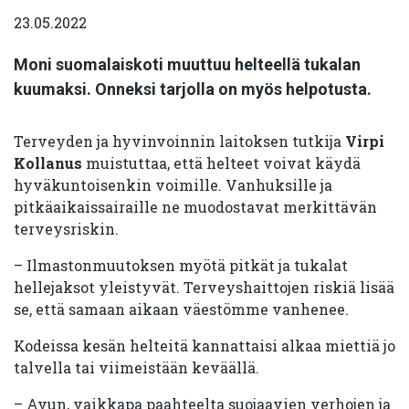
23.05.2022
Moni suomalaiskoti muuttuu helteellä tukalan
kuumaksi. Onneksi tarjolla on myös helpotusta.
Terveyden ja hyvinvoinnin laitoksen tutkija
Virpi
Kollanus
muistuttaa, että helteet voivat käydä
hyväkuntoisenkin voimille. Vanhuksille ja
pitkäaikaissairaille ne muodostavat merkittävän
terveysriskin.
– Ilmastonmuutoksen myötä pitkät ja tukalat
hellejaksot yleistyvät. Terveyshaittojen riskiä lisää
se, että samaan aikaan väestömme vanhenee.
Kodeissa kesän helteitä kannattaisi alkaa miettiä jo
talvella tai viimeistään keväällä.
– Avun, vaikkapa paahteelta suojaavien verhojen ja