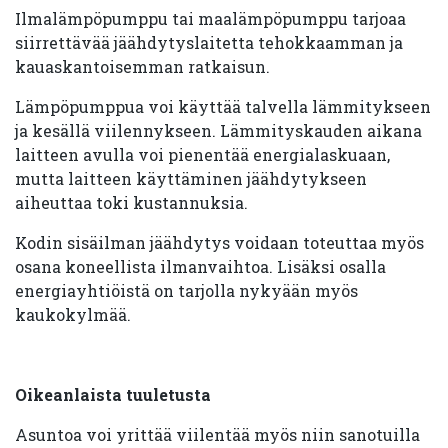
Ilmalämpöpumppu tai maalämpöpumppu tarjoaa
siirrettävää jäähdytyslaitetta tehokkaamman ja
kauaskantoisemman ratkaisun.
Lämpöpumppua voi käyttää talvella lämmitykseen
ja kesällä viilennykseen. Lämmityskauden aikana
laitteen avulla voi pienentää energialaskuaan,
mutta laitteen käyttäminen jäähdytykseen
aiheuttaa toki kustannuksia.
Kodin sisäilman jäähdytys voidaan toteuttaa myös
osana koneellista ilmanvaihtoa. Lisäksi osalla
energiayhtiöistä on tarjolla nykyään myös
kaukokylmää.
Oikeanlaista tuuletusta
Asuntoa voi yrittää viilentää myös niin sanotuilla