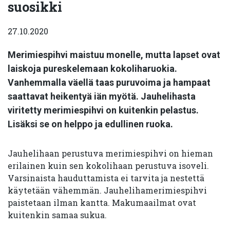
suosikki
27.10.2020
Merimiespihvi maistuu monelle, mutta lapset ovat
laiskoja pureskelemaan kokoliharuokia.
Vanhemmalla väellä taas puruvoima ja hampaat
saattavat heikentyä iän myötä. Jauhelihasta
viritetty merimiespihvi on kuitenkin pelastus.
Lisäksi se on helppo ja edullinen ruoka.
Jauhelihaan perustuva merimiespihvi on hieman
erilainen kuin sen kokolihaan perustuva isoveli.
Varsinaista hauduttamista ei tarvita ja nestettä
käytetään vähemmän. Jauhelihamerimiespihvi
paistetaan ilman kantta. Makumaailmat ovat
kuitenkin samaa sukua.