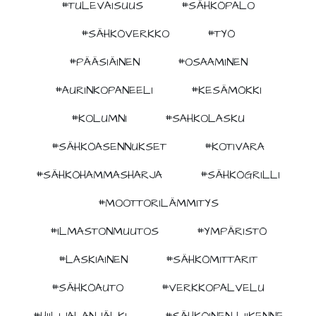
#TULEVAISUUS
#SÄHKÖPALO
#SÄHKÖVERKKO
#TYÖ
#PÄÄSIÄINEN
#OSAAMINEN
#AURINKOPANEELI
#KESÄMÖKKI
#KOLUMNI
#SAHKOLASKU
#SÄHKÖASENNUKSET
#KOTIVARA
#SÄHKÖHAMMASHARJA
#SÄHKÖGRILLI
#MOOTTORILÄMMITYS
#ILMASTONMUUTOS
#YMPÄRISTÖ
#LASKIAINEN
#SÄHKÖMITTARIT
#SÄHKÖAUTO
#VERKKOPALVELU
#HIILIJALANJÄLKI
#SÄHKÖINEN LIIKENNE