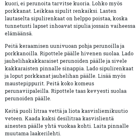
kuori, ei perunoita tarvitse kuoria. Lohko myös
porkkanat. Leikkaa sipulit renkaiksi. Lasten
lautaselta sipulirenkaat on helppo poistaa, koska
tunnetusti lapset inhoavat sipulia jossain vaiheessa
elämäänsä.
Peitä keraamisen uunivuoan pohja perunoilla ja
porkkanoilla. Ripottele päälle hivenen suolaa. Lado
jauhelihakakkaraiset perunoiden päälle ja sivele
kakkaraisten pinnalle sinappia. Lado sipulirenkaat
ja loput porkkanat jauhelihan päälle. Lisää myös
maustepippurit. Peitä koko komeus
perunaviipaleilla. Ripottele taas kevyesti suolaa
perunoiden päälle.
Keitä puoli litraa vettä ja liota kasvisliemikuutio
veteen. Kaada kaksi desilitraa kasvislientä
ainesten päälle yhtä vuokaa kohti. Laita pinnalle
muutama laakerilehti.