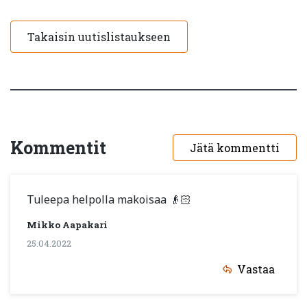
Takaisin uutislistaukseen
Kommentit
Jätä kommentti
Tuleepa helpolla makoisaa 👴🏻
Mikko Aapakari
25.04.2022
Vastaa