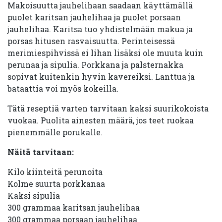
Makoisuutta jauhelihaan saadaan käyttämällä
puolet karitsan jauhelihaa ja puolet porsaan
jauhelihaa. Karitsa tuo yhdistelmään makua ja
porsas hitusen rasvaisuutta. Perinteisessä
merimiespihvissä ei lihan lisäksi ole muuta kuin
perunaa ja sipulia. Porkkana ja palsternakka
sopivat kuitenkin hyvin kavereiksi. Lanttua ja
bataattia voi myös kokeilla.
Tätä reseptiä varten tarvitaan kaksi suurikokoista
vuokaa. Puolita ainesten määrä, jos teet ruokaa
pienemmälle porukalle.
Näitä tarvitaan:
Kilo kiinteitä perunoita
Kolme suurta porkkanaa
Kaksi sipulia
300 grammaa karitsan jauhelihaa
300 grammaa porsaan jauhelihaa