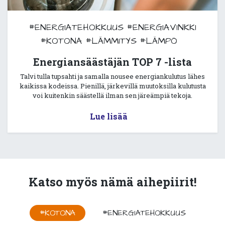
#ENERGIATEHOKKUUS
#ENERGIAVINKKI
#KOTONA
#LÄMMITYS
#LÄMPÖ
Energiansäästäjän TOP 7 -lista
Talvi tulla tupsahti ja samalla nousee energiankulutus lähes
kaikissa kodeissa. Pienillä, järkevillä muutoksilla kulutusta
voi kuitenkin säästellä ilman sen järeämpiä tekoja.
Lue lisää
Katso myös nämä aihepiirit!
#KOTONA
#ENERGIATEHOKKUUS