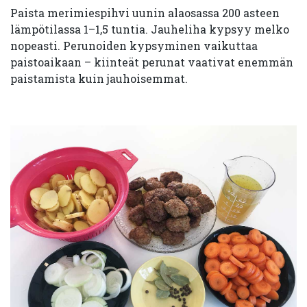
Paista merimiespihvi uunin alaosassa 200 asteen
lämpötilassa 1–1,5 tuntia. Jauheliha kypsyy melko
nopeasti. Perunoiden kypsyminen vaikuttaa
paistoaikaan – kiinteät perunat vaativat enemmän
paistamista kuin jauhoisemmat.