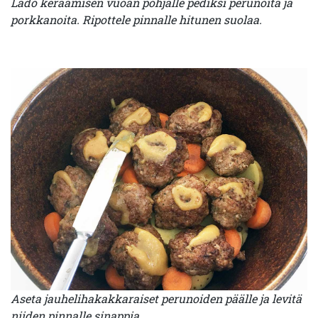
Lado keraamisen vuoan pohjalle pediksi perunoita ja
porkkanoita. Ripottele pinnalle hitunen suolaa.
Aseta jauhelihakakkaraiset perunoiden päälle ja levitä
niiden pinnalle sinappia.