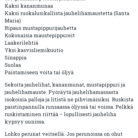
Kaksi kananmunaa
Kaksi ruokalusikallista jauhelihamaustetta (Santa
Maria)
Ripaus mustapippurijauhetta
Kokonaisia maustepippureit
Laakerilehtiä
Yksi kasvisliemikuutio
Sinappia
Suolaa
Paistamiseen voita tai öljyä
Sekoita jauhelihat, kananmunat, mustapippuri ja
jauhelihamauste. Pyöräytä jauhelihamassasta
isokoisia palloja ja litistä ne pihvimäisiksi. Ruskista
paistinpannulla runsaassa öljyssä tai voissa. Pelkkä
ruskistaminen riittää – lopullisesti jauheliha
kypsyy uunissa.
Lohko perunat veitsellä. Jos perunoissa on ohut