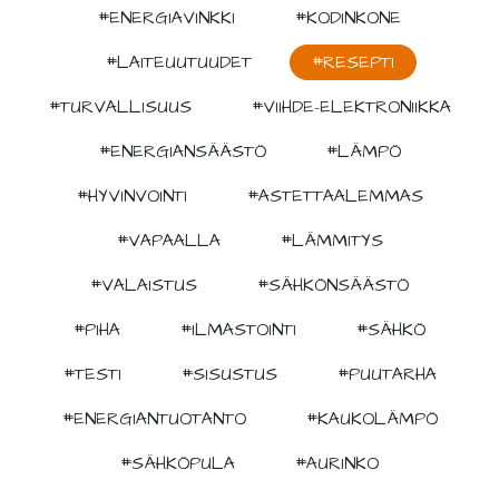
#ENERGIAVINKKI
#KODINKONE
#LAITEUUTUUDET
#RESEPTI
#TURVALLISUUS
#VIIHDE-ELEKTRONIIKKA
#ENERGIANSÄÄSTÖ
#LÄMPÖ
#HYVINVOINTI
#ASTETTAALEMMAS
#VAPAALLA
#LÄMMITYS
#VALAISTUS
#SÄHKÖNSÄÄSTÖ
#PIHA
#ILMASTOINTI
#SÄHKÖ
#TESTI
#SISUSTUS
#PUUTARHA
#ENERGIANTUOTANTO
#KAUKOLÄMPÖ
#SÄHKÖPULA
#AURINKO