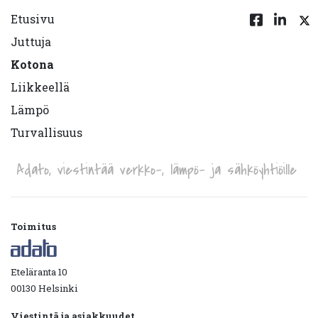
Etusivu
Juttuja
Kotona
Liikkeellä
Lämpö
Turvallisuus
Adato, viestintää verkko-, lämpö- ja sähköyhtiöille
Toimitus
Eteläranta 10
00130 Helsinki
Viestintä ja asiakkuudet