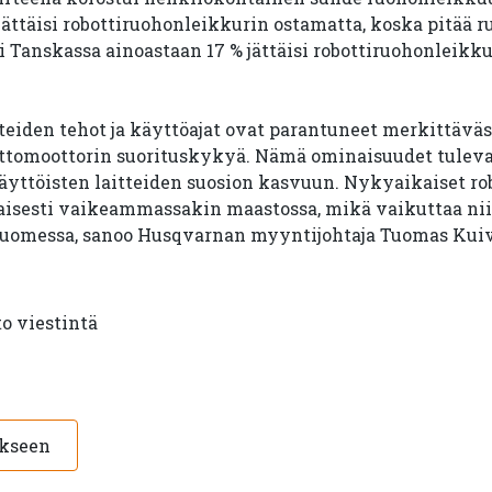
ättäisi robottiruohonleikkurin ostamatta, koska pitää 
si Tanskassa ainoastaan 17 % jättäisi robottiruohonleik
eiden tehot ja käyttöajat ovat parantuneet merkittäväst
lttomoottorin suorituskykyä. Nämä ominaisuudet tulev
yttöisten laitteiden suosion kasvuun. Nykyaikaiset ro
aisesti vaikeammassakin maastossa, mikä vaikuttaa n
uomessa, sanoo Husqvarnan myyntijohtaja Tuomas Kui
to viestintä
ukseen