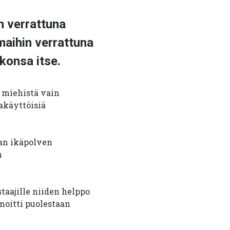
n verrattuna
maihin verrattuna
konsa itse.
 miehistä vain
akäyttöisiä
an ikäpolven
n
taajille niiden helppo
oitti puolestaan