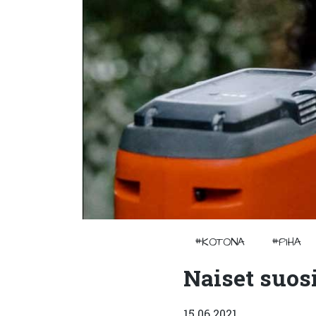
#KOTONA
#PIHA
Naiset suos
15.06.2021