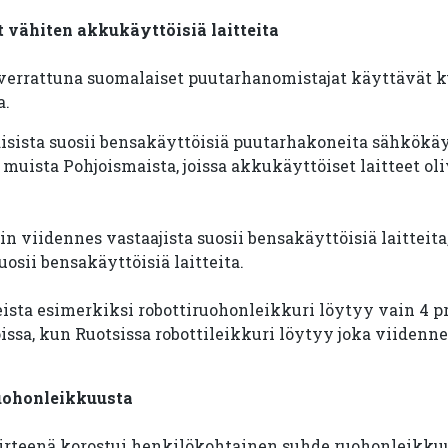
 vähiten akkukäyttöisiä laitteita
verrattuna suomalaiset puutarhanomistajat käyttävät k
a.
sista suosii bensakäyttöisiä puutarhakoneita sähkökäyt
muista Pohjoismaista, joissa akkukäyttöiset laitteet ol
in viidennes vastaajista suosii bensakäyttöisiä laitteita
uosii bensakäyttöisiä laitteita.
ista esimerkiksi robottiruohonleikkuri löytyy vain 4 p
ssa, kun Ruotsissa robottileikkuri löytyy joka viidennel
uohonleikkuusta
irteenä korostui henkilökohtainen suhde ruohonleikku