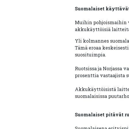
Suomalaiset käyttävät
Muihin pohjoismaihin 
akkukäyttöisiä laitteit
Yli kolmannes suomalai
Tämä eroaa keskeisesti 
suosituimpia.
Ruotsissa ja Norjassa va
prosenttia vastaajista s
Akkukäyttöisistä laitte
suomalaisissa puutarhoi
Suomalaiset pitävät r
Suomalaisena erityispi