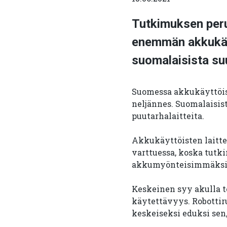
Tutkimuksen peru
enemmän akkukäyt
suomalaisista su
Suomessa akkukäyttöisi
neljännes. Suomalaisis
puutarhalaitteita.
Akkukäyttöisten laitte
varttuessa, koska tutk
akkumyönteisimmäksi
Keskeinen syy akulla to
käytettävyys. Robotti
keskeiseksi eduksi sen