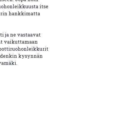
ruohonleikkuusta itse
kurin hankkimatta
i ja ne vastaavat
at vaikuttamaan
bottiruohonleikkurit
iidenkin kysynnän
vamäki.