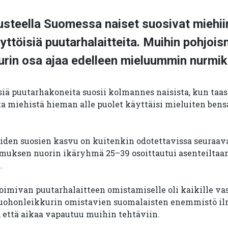
steella Suomessa naiset suosivat miehii
töisiä puutarhalaitteita. Muihin pohjois
urin osa ajaa edelleen mieluummin nurmik
ä puutarhakoneita suosii kolmannes naisista, kun taas
ta miehistä hieman alle puolet käyttäisi mieluiten bens
iden suosien kasvu on kuitenkin odotettavissa seuraav
imuksen nuorin ikäryhmä 25–39 osoittautui asenteiltaa
.
imivan puutarhalaitteen omistamiselle oli kaikille vas
ruohonleikkurin omistavien suomalaisten enemmistö ilm
, että aikaa vapautuu muihin tehtäviin.