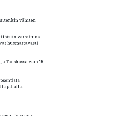
uitenkin vähiten
töisiin verrattuna.
ivat huomattavasti
, ja Tanskassa vain 15
rosentista
tä pihalta.
useen. Jopa noin