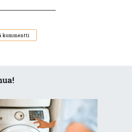
ä kommentti
nua!