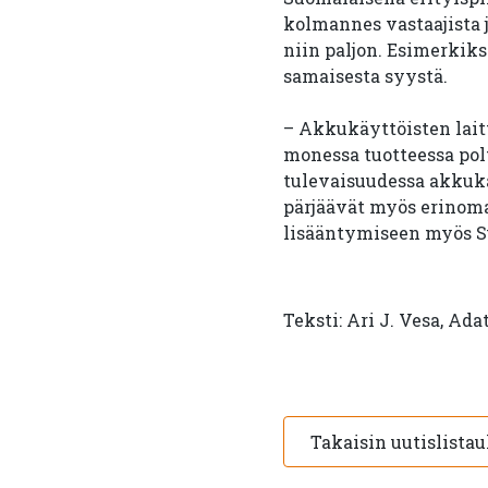
kolmannes vastaajista j
niin paljon. Esimerkik
samaisesta syystä.
– Akkukäyttöisten laitt
monessa tuotteessa po
tulevaisuudessa akkukä
pärjäävät myös erinom
lisääntymiseen myös S
Teksti: Ari J. Vesa, Ada
Takaisin uutislista