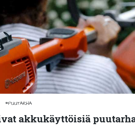
#PUUTARHA
ivat akkukäyttöisiä puutarhal