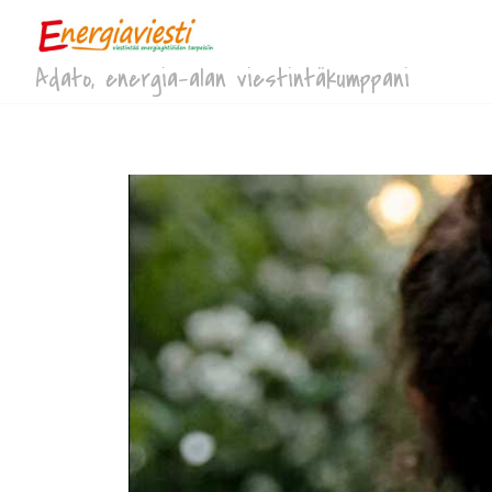
Adato, energia-alan viestintäkumppani