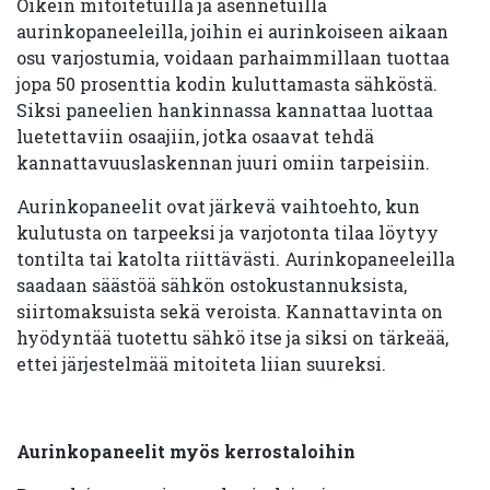
Oikein mitoitetuilla ja asennetuilla
aurinkopaneeleilla, joihin ei aurinkoiseen aikaan
osu varjostumia, voidaan parhaimmillaan tuottaa
jopa 50 prosenttia kodin kuluttamasta sähköstä.
Siksi paneelien hankinnassa kannattaa luottaa
luetettaviin osaajiin, jotka osaavat tehdä
kannattavuuslaskennan juuri omiin tarpeisiin.
Aurinkopaneelit ovat järkevä vaihtoehto, kun
kulutusta on tarpeeksi ja varjotonta tilaa löytyy
tontilta tai katolta riittävästi. Aurinkopaneeleilla
saadaan säästöä sähkön ostokustannuksista,
siirtomaksuista sekä veroista. Kannattavinta on
hyödyntää tuotettu sähkö itse ja siksi on tärkeää,
ettei järjestelmää mitoiteta liian suureksi.
Aurinkopaneelit myös kerrostaloihin