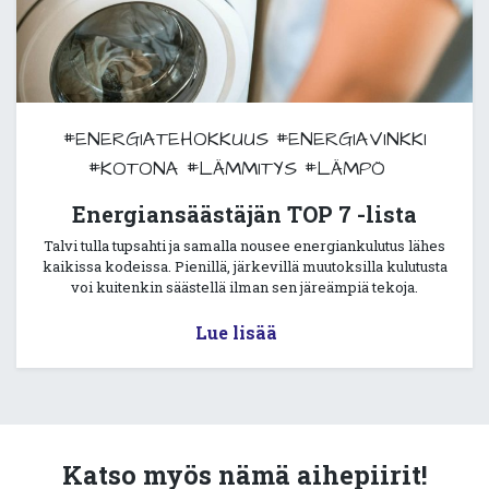
#ENERGIATEHOKKUUS
#ENERGIAVINKKI
#KOTONA
#LÄMMITYS
#LÄMPÖ
Energiansäästäjän TOP 7 -lista
Talvi tulla tupsahti ja samalla nousee energiankulutus lähes
kaikissa kodeissa. Pienillä, järkevillä muutoksilla kulutusta
voi kuitenkin säästellä ilman sen järeämpiä tekoja.
Lue lisää
Katso myös nämä aihepiirit!