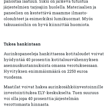
panostaa laatuun. Siksi on järkevä tutustua
järjestelmien tarjoajiin huolella. Materiaalien ja
paneelien on kestettävä maamme ilmasto-
olosuhteet ja esimerkiksi lumikuormat. Myös
takuuasioihin on hyvä kiinnittää huomiota.
Tukea hankintaan
Aurinkopaneeleja hankittaessa kotitaloudet voivat
hyödyntää 40 prosentin kotitalousvähennyksen
asennuskustannuksista omassa verotuksessaan.
Hyvityksen enimmäismäärä on 2250 euroa
vuodessa.
Maatilat voivat hakea aurinkosähköinvestoinnille
investointitukea ELY-keskukselta. Tuen suuruus
voi olla jopa 40 prosenttia järjestelmän
verottomasta hinnasta.