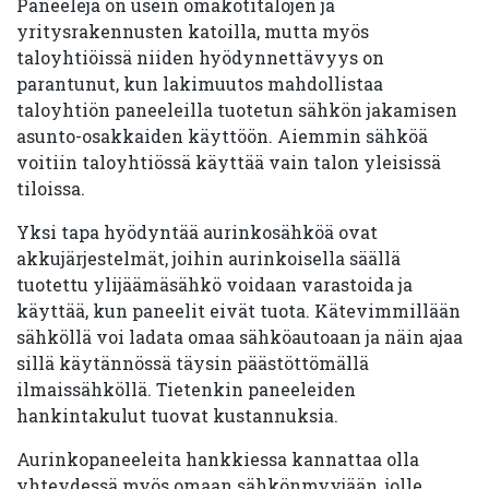
Paneeleja on usein omakotitalojen ja
yritysrakennusten katoilla, mutta myös
taloyhtiöissä niiden hyödynnettävyys on
parantunut, kun lakimuutos mahdollistaa
taloyhtiön paneeleilla tuotetun sähkön jakamisen
asunto-osakkaiden käyttöön. Aiemmin sähköä
voitiin taloyhtiössä käyttää vain talon yleisissä
tiloissa.
Yksi tapa hyödyntää aurinkosähköä ovat
akkujärjestelmät, joihin aurinkoisella säällä
tuotettu ylijäämäsähkö voidaan varastoida ja
käyttää, kun paneelit eivät tuota. Kätevimmillään
sähköllä voi ladata omaa sähköautoaan ja näin ajaa
sillä käytännössä täysin päästöttömällä
ilmaissähköllä. Tietenkin paneeleiden
hankintakulut tuovat kustannuksia.
Aurinkopaneeleita hankkiessa kannattaa olla
yhteydessä myös omaan sähkönmyyjään, jolle