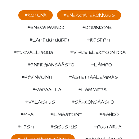
#KOTONA
#ENERGIATEHOKKUUS
#ENERGIAVINKKI
#KODINKONE
#LAITEUUTUUDET
#RESEPTI
#TURVALLISUUS
#VIIHDE-ELEKTRONIIKKA
#ENERGIANSÄÄSTÖ
#LÄMPÖ
#HYVINVOINTI
#ASTETTAALEMMAS
#VAPAALLA
#LÄMMITYS
#VALAISTUS
#SÄHKÖNSÄÄSTÖ
#PIHA
#ILMASTOINTI
#SÄHKÖ
#TESTI
#SISUSTUS
#PUUTARHA