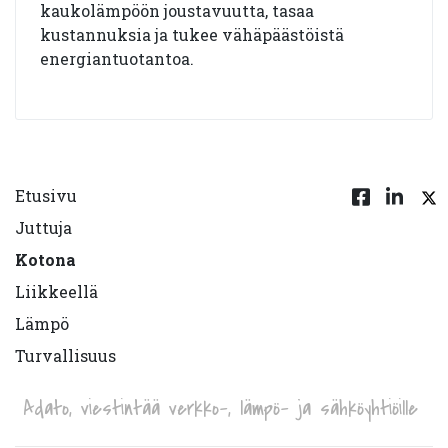
kaukolämpöön joustavuutta, tasaa
kustannuksia ja tukee vähäpäästöistä
energiantuotantoa.
Etusivu
Juttuja
Kotona
Liikkeellä
Lämpö
Turvallisuus
Adato, viestintää verkko-, lämpö- ja sähköyhtiöille