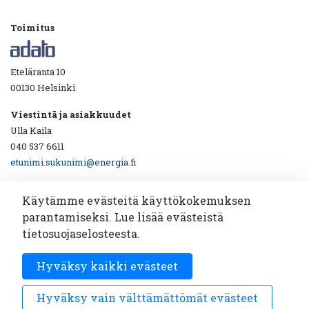
Toimitus
Eteläranta 10
00130 Helsinki
Viestintä ja asiakkuudet
Ulla Kaila
040 537 6611
etunimi.sukunimi@energia.fi
Käytämme evästeitä käyttökokemuksen
parantamiseksi. Lue lisää evästeistä
Ota yhteyttä!
tietosuojaselosteesta.
Katsotaan yhdessä miten viestintäyhteistyö toimii.
Hyväksy kaikki evästeet
Sähköpostiosoite
Tilaa
*
Hyväksy vain välttämättömät evästeet