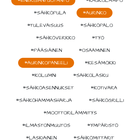
#ENERGIANTUOTANTO
#KAUKOLÄMPÖ
#SÄHKÖPULA
#AURINKO
#TULEVAISUUS
#SÄHKÖPALO
#SÄHKÖVERKKO
#TYÖ
#PÄÄSIÄINEN
#OSAAMINEN
#AURINKOPANEELI
#KESÄMÖKKI
#KOLUMNI
#SAHKOLASKU
#SÄHKÖASENNUKSET
#KOTIVARA
#SÄHKÖHAMMASHARJA
#SÄHKÖGRILLI
#MOOTTORILÄMMITYS
#ILMASTONMUUTOS
#YMPÄRISTÖ
#LASKIAINEN
#SÄHKÖMITTARIT