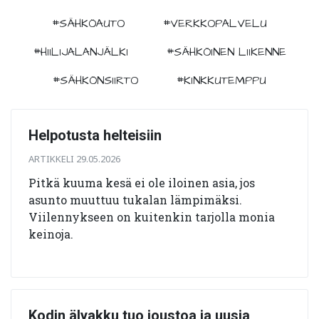
#SÄHKÖAUTO
#VERKKOPALVELU
#HIILIJALANJÄLKI
#SÄHKÖINEN LIIKENNE
#SÄHKÖNSIIRTO
#KINKKUTEMPPU
Helpotusta helteisiin
ARTIKKELI 29.05.2026
Pitkä kuuma kesä ei ole iloinen asia, jos
asunto muuttuu tukalan lämpimäksi.
Viilennykseen on kuitenkin tarjolla monia
keinoja.
Kodin älyakku tuo joustoa ja uusia