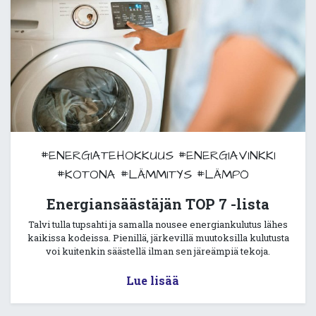
#ENERGIATEHOKKUUS
#ENERGIAVINKKI
#KOTONA
#LÄMMITYS
#LÄMPÖ
Energiansäästäjän TOP 7 -lista
Talvi tulla tupsahti ja samalla nousee energiankulutus lähes
kaikissa kodeissa. Pienillä, järkevillä muutoksilla kulutusta
voi kuitenkin säästellä ilman sen järeämpiä tekoja.
Lue lisää