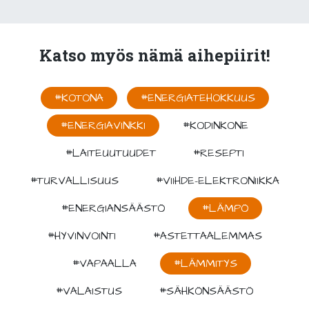
Katso myös nämä aihepiirit!
#KOTONA
#ENERGIATEHOKKUUS
#ENERGIAVINKKI
#KODINKONE
#LAITEUUTUUDET
#RESEPTI
#TURVALLISUUS
#VIIHDE-ELEKTRONIIKKA
#ENERGIANSÄÄSTÖ
#LÄMPÖ
#HYVINVOINTI
#ASTETTAALEMMAS
#VAPAALLA
#LÄMMITYS
#VALAISTUS
#SÄHKÖNSÄÄSTÖ