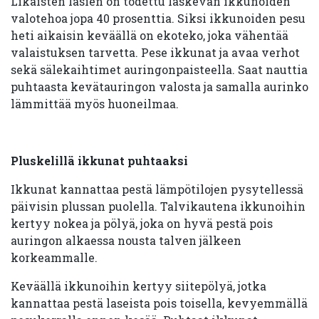
Likaisten lasien on todettu laskevan ikkunoiden
valotehoa jopa 40 prosenttia. Siksi ikkunoiden pesu
heti aikaisin keväällä on ekoteko, joka vähentää
valaistuksen tarvetta. Pese ikkunat ja avaa verhot
sekä sälekaihtimet auringonpaisteella. Saat nauttia
puhtaasta kevätauringon valosta ja samalla aurinko
lämmittää myös huoneilmaa.
Pluskelillä ikkunat puhtaaksi
Ikkunat kannattaa pestä lämpötilojen pysytellessä
päivisin plussan puolella. Talvikautena ikkunoihin
kertyy nokea ja pölyä, joka on hyvä pestä pois
auringon alkaessa nousta talven jälkeen
korkeammalle.
Keväällä ikkunoihin kertyy siitepölyä, jotka
kannattaa pestä laseista pois toisella, kevyemmällä