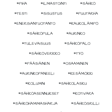
#PIHA
#ILMASTOINTI
#SÄHKÖ
#TESTI
#SISUSTUS
#PUUTARHA
#ENERGIANTUOTANTO
#KAUKOLÄMPÖ
#SÄHKÖPULA
#AURINKO
#TULEVAISUUS
#SÄHKÖPALO
#SÄHKÖVERKKO
#TYÖ
#PÄÄSIÄINEN
#OSAAMINEN
#AURINKOPANEELI
#KESÄMÖKKI
#KOLUMNI
#SAHKOLASKU
#SÄHKÖASENNUKSET
#KOTIVARA
#SÄHKÖHAMMASHARJA
#SÄHKÖGRILLI