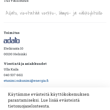
Turvallisuus
Adato, viestintää verkko-, lämpö- ja sähköyhtiöille
Toimitus
Eteläranta 10
00130 Helsinki
Viestintä ja asiakkuudet
Ulla Kaila
040 537 6611
etunimi.sukunimi@energia.fi
Käytämme evästeitä käyttökokemuksen
parantamiseksi. Lue lisää evästeistä
Ota yhteyttä!
tietosuojaselosteesta.
Katsotaan yhdessä miten viestintäyhteistyö toimii.