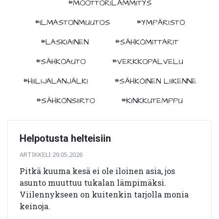
#MOOTTORILÄMMITYS
#ILMASTONMUUTOS
#YMPÄRISTÖ
#LASKIAINEN
#SÄHKÖMITTARIT
#SÄHKÖAUTO
#VERKKOPALVELU
#HIILIJALANJÄLKI
#SÄHKÖINEN LIIKENNE
#SÄHKÖNSIIRTO
#KINKKUTEMPPU
Helpotusta helteisiin
ARTIKKELI 29.05.2026
Pitkä kuuma kesä ei ole iloinen asia, jos
asunto muuttuu tukalan lämpimäksi.
Viilennykseen on kuitenkin tarjolla monia
keinoja.