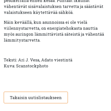
pesukerralla ennen kesää. Puhtaat ikkunat
vähentävät sisävalaistuksen tarvetta ja säästävät
valaistukseen käytettävää sähköä.
Näin keväällä, kun asunnoissa ei ole vielä
viilennystarvetta, on energiatehokasta nauttia
myös auringon lämmittävistä säteistä ja vähentää
lämmitystarvetta.
Teksti: Ari J. Vesa, Adato viestintä
Kuva: Scanstockphoto
Takaisin uutislistaukseen