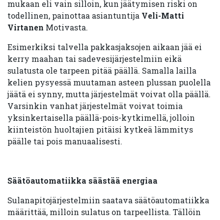
mukaan eli vain silloin, kun jäätymisen riski on
todellinen, painottaa asiantuntija
Veli-Matti
Virtanen
Motivasta.
Esimerkiksi talvella pakkasjaksojen aikaan jää ei
kerry maahan tai sadevesijärjestelmiin eikä
sulatusta ole tarpeen pitää päällä. Samalla lailla
kelien pysyessä muutaman asteen plussan puolella
jäätä ei synny, mutta järjestelmät voivat olla päällä.
Varsinkin vanhat järjestelmät voivat toimia
yksinkertaisella päällä-pois-kytkimellä, jolloin
kiinteistön huoltajien pitäisi kytkeä lämmitys
päälle tai pois manuaalisesti.
Säätöautomatiikka säästää energiaa
Sulanapitojärjestelmiin saatava säätöautomatiikka
määrittää, milloin sulatus on tarpeellista. Tällöin