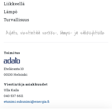
Liikkeellä
Lämpö
Turvallisuus
Adato, viestintää verkko-, lämpö- ja sähköyhtiöille
Toimitus
Eteläranta 10
00130 Helsinki
Viestintä ja asiakkuudet
Ulla Kaila
040 537 6611
etunimi.sukunimi@energia.fi