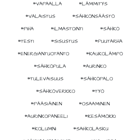
#VAPAALLA
#LÄMMITYS
#VALAISTUS
#SÄHKÖNSÄÄSTÖ
#PIHA
#ILMASTOINTI
#SÄHKÖ
#TESTI
#SISUSTUS
#PUUTARHA
#ENERGIANTUOTANTO
#KAUKOLÄMPÖ
#SÄHKÖPULA
#AURINKO
#TULEVAISUUS
#SÄHKÖPALO
#SÄHKÖVERKKO
#TYÖ
#PÄÄSIÄINEN
#OSAAMINEN
#AURINKOPANEELI
#KESÄMÖKKI
#KOLUMNI
#SAHKOLASKU