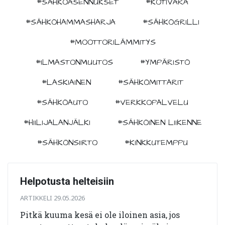
#SÄHKÖASENNUKSET
#KOTIVARA
#SÄHKÖHAMMASHARJA
#SÄHKÖGRILLI
#MOOTTORILÄMMITYS
#ILMASTONMUUTOS
#YMPÄRISTÖ
#LASKIAINEN
#SÄHKÖMITTARIT
#SÄHKÖAUTO
#VERKKOPALVELU
#HIILIJALANJÄLKI
#SÄHKÖINEN LIIKENNE
#SÄHKÖNSIIRTO
#KINKKUTEMPPU
Helpotusta helteisiin
ARTIKKELI 29.05.2026
Pitkä kuuma kesä ei ole iloinen asia, jos