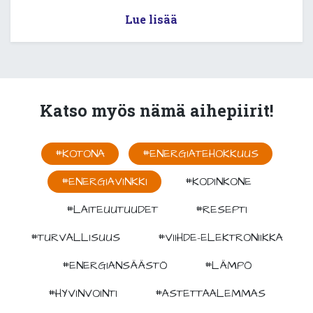
Lue lisää
Katso myös nämä aihepiirit!
#KOTONA
#ENERGIATEHOKKUUS
#ENERGIAVINKKI
#KODINKONE
#LAITEUUTUUDET
#RESEPTI
#TURVALLISUUS
#VIIHDE-ELEKTRONIIKKA
#ENERGIANSÄÄSTÖ
#LÄMPÖ
#HYVINVOINTI
#ASTETTAALEMMAS