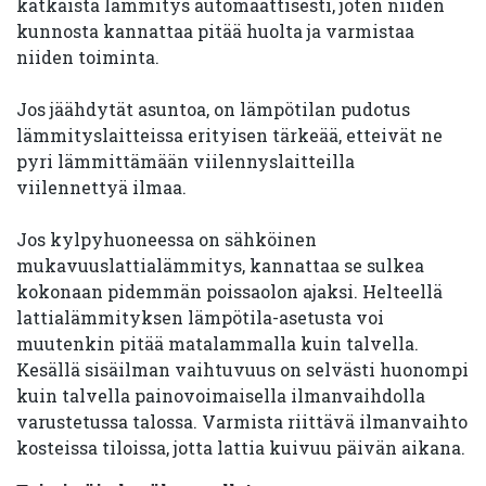
katkaista lämmitys automaattisesti, joten niiden
kunnosta kannattaa pitää huolta ja varmistaa
niiden toiminta.
Jos jäähdytät asuntoa, on lämpötilan pudotus
lämmityslaitteissa erityisen tärkeää, etteivät ne
pyri lämmittämään viilennyslaitteilla
viilennettyä ilmaa.
Jos kylpyhuoneessa on sähköinen
mukavuuslattialämmitys, kannattaa se sulkea
kokonaan pidemmän poissaolon ajaksi. Helteellä
lattialämmityksen lämpötila-asetusta voi
muutenkin pitää matalammalla kuin talvella.
Kesällä sisäilman vaihtuvuus on selvästi huonompi
kuin talvella painovoimaisella ilmanvaihdolla
varustetussa talossa. Varmista riittävä ilmanvaihto
kosteissa tiloissa, jotta lattia kuivuu päivän aikana.