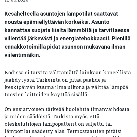
Kesähelteellä asuntojen lämpötilat saattavat
nousta epämiellyttävän korkeiksi. Asunto
kannattaa suojata liialta lämmöltä ja tarvittaessa
viilentää järkevästi ja energiatehokkaasti. Pienillä
ennakkotoimilla pidät asunnon mukavana ilman
viilentimiäkin.
Kodissa ei tarvita välttämättä lainkaan koneellista
jäähdytystä. Tärkeintä on pitää paahde ja
keskipäivän kuuma ilma ulkona ja välttää lämpöä
tuovien laitteiden käyttöä sisällä.
On ensiarvoisen tärkeää huolehtia ilmanvaihdosta
ja niiden säädöistä. Tarkista myös, että
oleskelutilojen lämpöpatterit on suljettu tai
lämpötilat säädetty alas. Termostaattien pitäisi