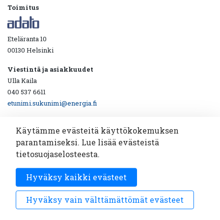
Toimitus
Eteläranta 10
00130 Helsinki
Viestintä ja asiakkuudet
Ulla Kaila
040 537 6611
etunimi.sukunimi@energia.fi
Käytämme evästeitä käyttökokemuksen
parantamiseksi. Lue lisää evästeistä
Ota yhteyttä!
tietosuojaselosteesta.
Katsotaan yhdessä miten viestintäyhteistyö toimii.
Hyväksy kaikki evästeet
Sähköpostiosoite
Tilaa
*
Hyväksy vain välttämättömät evästeet