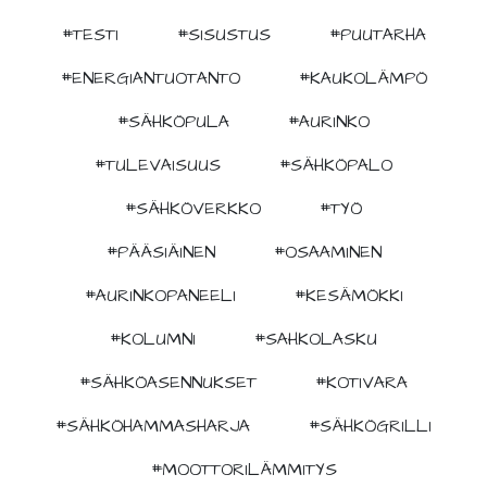
#TESTI
#SISUSTUS
#PUUTARHA
#ENERGIANTUOTANTO
#KAUKOLÄMPÖ
#SÄHKÖPULA
#AURINKO
#TULEVAISUUS
#SÄHKÖPALO
#SÄHKÖVERKKO
#TYÖ
#PÄÄSIÄINEN
#OSAAMINEN
#AURINKOPANEELI
#KESÄMÖKKI
#KOLUMNI
#SAHKOLASKU
#SÄHKÖASENNUKSET
#KOTIVARA
#SÄHKÖHAMMASHARJA
#SÄHKÖGRILLI
#MOOTTORILÄMMITYS