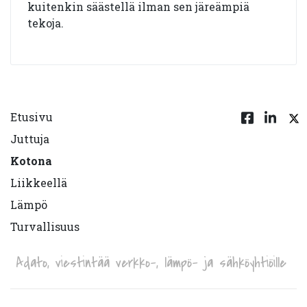
kuitenkin säästellä ilman sen järeämpiä
tekoja.
Etusivu
Juttuja
Kotona
Liikkeellä
Lämpö
Turvallisuus
Adato, viestintää verkko-, lämpö- ja sähköyhtiöille