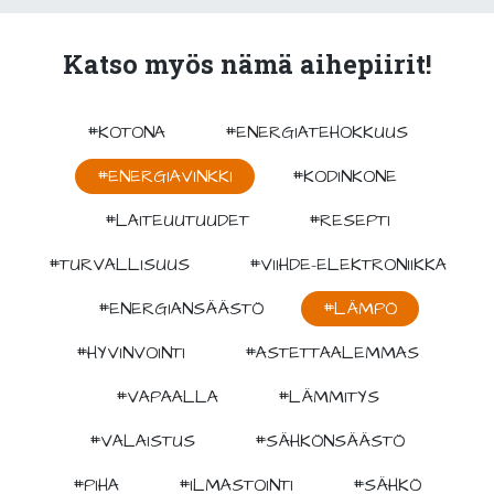
Katso myös nämä aihepiirit!
#KOTONA
#ENERGIATEHOKKUUS
#ENERGIAVINKKI
#KODINKONE
#LAITEUUTUUDET
#RESEPTI
#TURVALLISUUS
#VIIHDE-ELEKTRONIIKKA
#ENERGIANSÄÄSTÖ
#LÄMPÖ
#HYVINVOINTI
#ASTETTAALEMMAS
#VAPAALLA
#LÄMMITYS
#VALAISTUS
#SÄHKÖNSÄÄSTÖ
#PIHA
#ILMASTOINTI
#SÄHKÖ