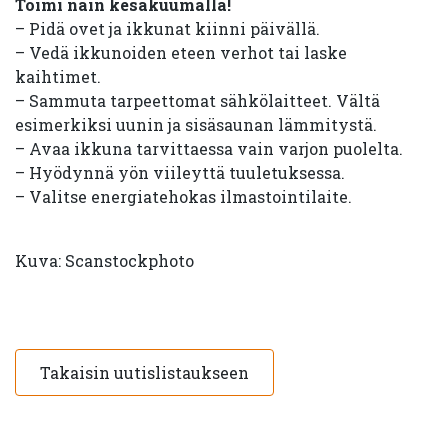
Toimi näin kesäkuumalla!
– Pidä ovet ja ikkunat kiinni päivällä.
– Vedä ikkunoiden eteen verhot tai laske
kaihtimet.
– Sammuta tarpeettomat sähkölaitteet. Vältä
esimerkiksi uunin ja sisäsaunan lämmitystä.
– Avaa ikkuna tarvittaessa vain varjon puolelta.
– Hyödynnä yön viileyttä tuuletuksessa.
– Valitse energiatehokas ilmastointilaite.
Kuva: Scanstockphoto
Takaisin uutislistaukseen