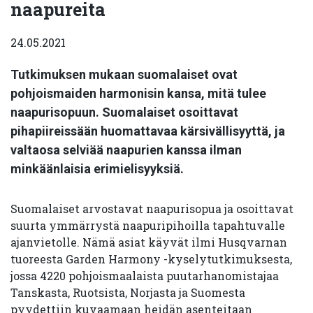
naapureita
24.05.2021
Tutkimuksen mukaan suomalaiset ovat
pohjoismaiden harmonisin kansa, mitä tulee
naapurisopuun. Suomalaiset osoittavat
pihapiireissään huomattavaa kärsivällisyyttä, ja
valtaosa selviää naapurien kanssa ilman
minkäänlaisia erimielisyyksiä.
Suomalaiset arvostavat naapurisopua ja osoittavat
suurta ymmärrystä naapuripihoilla tapahtuvalle
ajanvietolle. Nämä asiat käyvät ilmi Husqvarnan
tuoreesta Garden Harmony -kyselytutkimuksesta,
jossa 4220 pohjoismaalaista puutarhanomistajaa
Tanskasta, Ruotsista, Norjasta ja Suomesta
pyydettiin kuvaamaan heidän asenteitaan