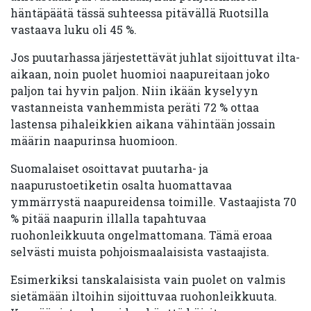
häntäpäätä tässä suhteessa pitävällä Ruotsilla
vastaava luku oli 45 %.
Jos puutarhassa järjestettävät juhlat sijoittuvat ilta-
aikaan, noin puolet huomioi naapureitaan joko
paljon tai hyvin paljon. Niin ikään kyselyyn
vastanneista vanhemmista peräti 72 % ottaa
lastensa pihaleikkien aikana vähintään jossain
määrin naapurinsa huomioon.
Suomalaiset osoittavat puutarha- ja
naapurustoetiketin osalta huomattavaa
ymmärrystä naapureidensa toimille. Vastaajista 70
% pitää naapurin illalla tapahtuvaa
ruohonleikkuuta ongelmattomana. Tämä eroaa
selvästi muista pohjoismaalaisista vastaajista.
Esimerkiksi tanskalaisista vain puolet on valmis
sietämään iltoihin sijoittuvaa ruohonleikkuuta.