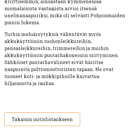
kriittisemmin; ainoastaan kymmenesosa
suomalaisista vastaajista arvioi itsensä
unelmanaapuriksi, mikä oli selvästi Pohjoismaiden
pienin lukema.
Turhia meluärsytyksiä vähentävät myös
akkukäyttöisiin ruohonleikkureihin,
pensasleikkureihin, trimmereihin ja muihin
akkukäyttöisiin puutarhakoneisiin siirtyminen.
Sähköiset puutarhavälineet eivät häiritse
naapureita polttomoottoristen tapaan. Ne ovat
tuoneet koti- ja mökkipihoille kaivattua
hiljaisuutta ja rauhaa.
Takaisin uutislistaukseen