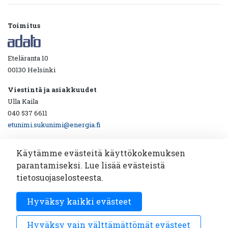
Toimitus
Eteläranta 10
00130 Helsinki
Viestintä ja asiakkuudet
Ulla Kaila
040 537 6611
etunimi.sukunimi@energia.fi
Käytämme evästeitä käyttökokemuksen
parantamiseksi. Lue lisää evästeistä
Ota yhteyttä!
tietosuojaselosteesta.
Katsotaan yhdessä miten viestintäyhteistyö toimii.
Hyväksy kaikki evästeet
Sähköpostiosoite
Tilaa
*
Hyväksy vain välttämättömät evästeet