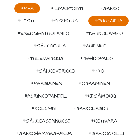
#PIHA
#ILMASTOINTI
#SÄHKÖ
#TESTI
#SISUSTUS
#PUUTARHA
#ENERGIANTUOTANTO
#KAUKOLÄMPÖ
#SÄHKÖPULA
#AURINKO
#TULEVAISUUS
#SÄHKÖPALO
#SÄHKÖVERKKO
#TYÖ
#PÄÄSIÄINEN
#OSAAMINEN
#AURINKOPANEELI
#KESÄMÖKKI
#KOLUMNI
#SAHKOLASKU
#SÄHKÖASENNUKSET
#KOTIVARA
#SÄHKÖHAMMASHARJA
#SÄHKÖGRILLI