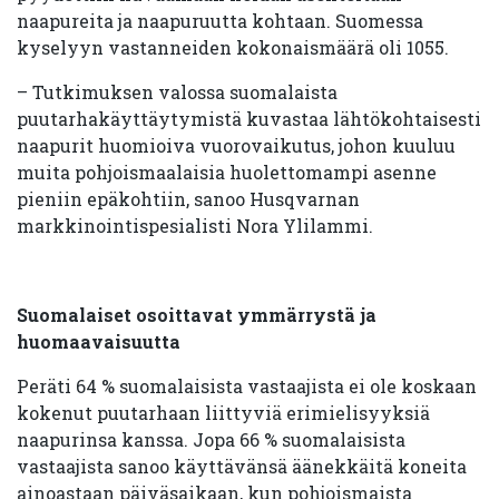
naapureita ja naapuruutta kohtaan. Suomessa
kyselyyn vastanneiden kokonaismäärä oli 1055.
– Tutkimuksen valossa suomalaista
puutarhakäyttäytymistä kuvastaa lähtökohtaisesti
naapurit huomioiva vuorovaikutus, johon kuuluu
muita pohjoismaalaisia huolettomampi asenne
pieniin epäkohtiin, sanoo Husqvarnan
markkinointispesialisti Nora Ylilammi.
Suomalaiset osoittavat ymmärrystä ja
huomaavaisuutta
Peräti 64 % suomalaisista vastaajista ei ole koskaan
kokenut puutarhaan liittyviä erimielisyyksiä
naapurinsa kanssa. Jopa 66 % suomalaisista
vastaajista sanoo käyttävänsä äänekkäitä koneita
ainoastaan päiväsaikaan, kun pohjoismaista