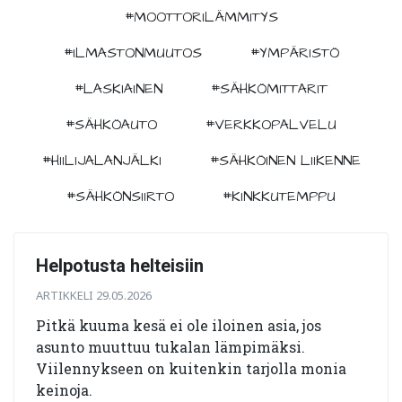
#MOOTTORILÄMMITYS
#ILMASTONMUUTOS
#YMPÄRISTÖ
#LASKIAINEN
#SÄHKÖMITTARIT
#SÄHKÖAUTO
#VERKKOPALVELU
#HIILIJALANJÄLKI
#SÄHKÖINEN LIIKENNE
#SÄHKÖNSIIRTO
#KINKKUTEMPPU
Helpotusta helteisiin
ARTIKKELI 29.05.2026
Pitkä kuuma kesä ei ole iloinen asia, jos
asunto muuttuu tukalan lämpimäksi.
Viilennykseen on kuitenkin tarjolla monia
keinoja.