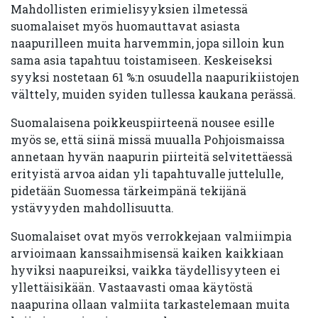
Mahdollisten erimielisyyksien ilmetessä
suomalaiset myös huomauttavat asiasta
naapurilleen muita harvemmin, jopa silloin kun
sama asia tapahtuu toistamiseen. Keskeiseksi
syyksi nostetaan 61 %:n osuudella naapurikiistojen
välttely, muiden syiden tullessa kaukana perässä.
Suomalaisena poikkeuspiirteenä nousee esille
myös se, että siinä missä muualla Pohjoismaissa
annetaan hyvän naapurin piirteitä selvitettäessä
erityistä arvoa aidan yli tapahtuvalle juttelulle,
pidetään Suomessa tärkeimpänä tekijänä
ystävyyden mahdollisuutta.
Suomalaiset ovat myös verrokkejaan valmiimpia
arvioimaan kanssaihmisensä kaiken kaikkiaan
hyviksi naapureiksi, vaikka täydellisyyteen ei
yllettäisikään. Vastaavasti omaa käytöstä
naapurina ollaan valmiita tarkastelemaan muita