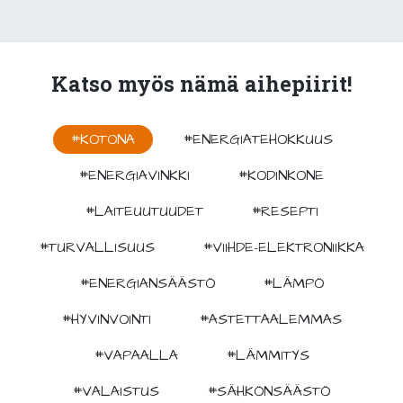
Katso myös nämä aihepiirit!
#KOTONA
#ENERGIATEHOKKUUS
#ENERGIAVINKKI
#KODINKONE
#LAITEUUTUUDET
#RESEPTI
#TURVALLISUUS
#VIIHDE-ELEKTRONIIKKA
#ENERGIANSÄÄSTÖ
#LÄMPÖ
#HYVINVOINTI
#ASTETTAALEMMAS
#VAPAALLA
#LÄMMITYS
#VALAISTUS
#SÄHKÖNSÄÄSTÖ