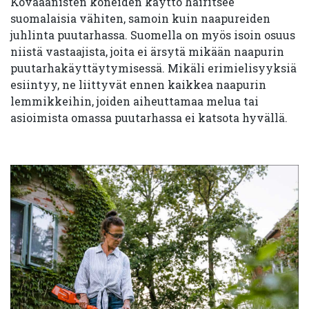
Kovaäänisten koneiden käyttö häiritsee
suomalaisia vähiten, samoin kuin naapureiden
juhlinta puutarhassa. Suomella on myös isoin osuus
niistä vastaajista, joita ei ärsytä mikään naapurin
puutarhakäyttäytymisessä. Mikäli erimielisyyksiä
esiintyy, ne liittyvät ennen kaikkea naapurin
lemmikkeihin, joiden aiheuttamaa melua tai
asioimista omassa puutarhassa ei katsota hyvällä.