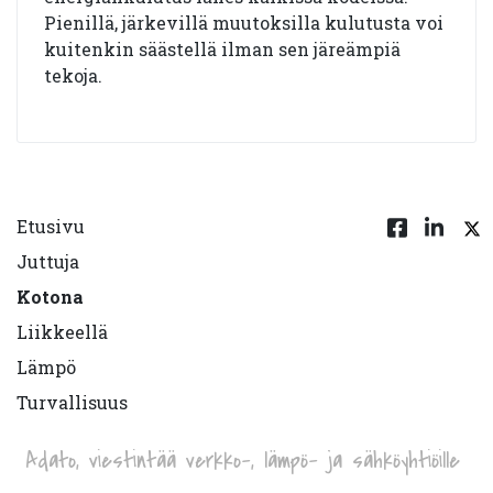
Pienillä, järkevillä muutoksilla kulutusta voi
kuitenkin säästellä ilman sen järeämpiä
tekoja.
Etusivu
Juttuja
Kotona
Liikkeellä
Lämpö
Turvallisuus
Adato, viestintää verkko-, lämpö- ja sähköyhtiöille