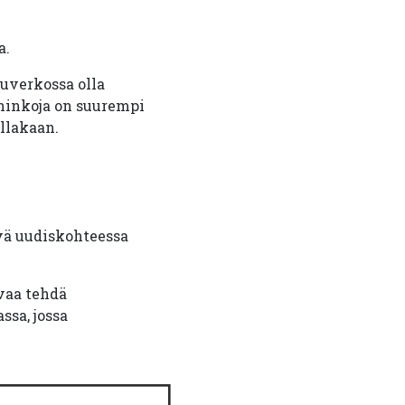
a.
luverkossa olla
hinkoja on suurempi
illakaan.
ävä uudiskohteessa
vaa tehdä
ssa, jossa