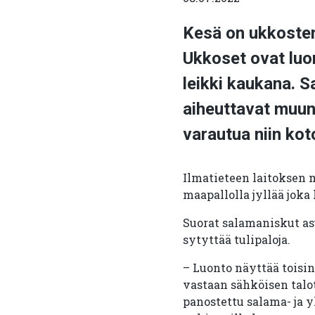
Kesä on ukkosten
Ukkoset ovat luo
leikki kaukana. 
aiheuttavat muun
varautua niin kot
Ilmatieteen laitoksen 
maapallolla jyllää joka
Suorat salamaniskut as
sytyttää tulipaloja.
– Luonto näyttää toisi
vastaan sähköisen talot
panostettu salama- ja 