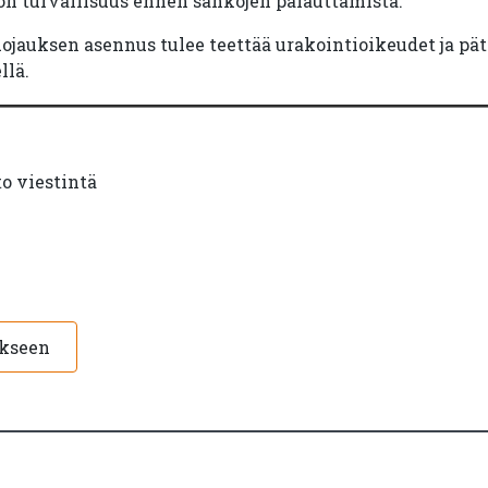
on turvallisuus ennen sähköjen palauttamista.
uojauksen asennus tulee teettää urakointioikeudet ja p
llä.
to viestintä
ukseen