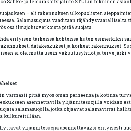
oo Sähkö- ja teleurakoitsijaliito STULin tekninen asian
suojauksen – eli rakennuksen ulkopuolisten sieppaimi
essa. Salamasuojaus vaaditaan räjähdysvaaralliselta ti
yös osa ilmajohtoverkoista pitää suojata.
ehdä erityisen tärkeissä kohteissa kuten esimerkiksi sai
 rakennukset, datakeskukset ja korkeat rakennukset. Su
een ei ole, mutta usein vakuutusyhtiöt ja terve järki 
äheiset
in varmasti pitää myös oman perheensä ja kotinsa turv
skukseen asennettavilla ylijännitesuojilla voidaan est
ojata salamasuojilla, jotka ohjaavat salamavirrat halli
 kulkureitillään.
yttävät ylijännitesuojia asennettavaksi erityisesti uu