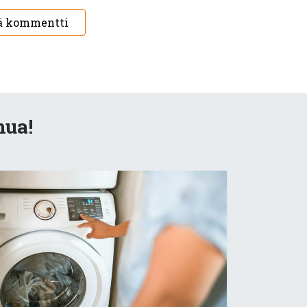
ä kommentti
nua!