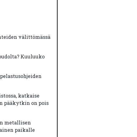
hteiden välittömässä
 oudolta? Kuuluuko
ipelastusohjeiden
stossa, katkaise
n pääkytkin on pois
en metallisen
ainen paikalle