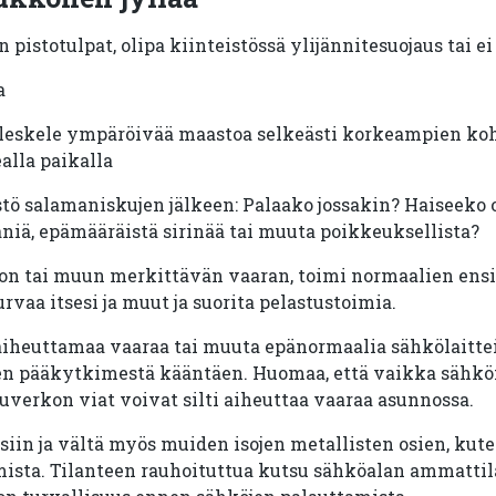
n pistotulpat, olipa kiinteistössä ylijännitesuojaus tai ei
a
ä oleskele ympäröivää maastoa selkeästi korkeampien ko
alla paikalla
stö salamaniskujen jälkeen: Palaako jossakin? Haiseeko
niä, epämääräistä sirinää tai muuta poikkeuksellista?
alon tai muun merkittävän vaaran, toimi normaalien ens
turvaa itsesi ja muut ja suorita pelastustoimia.
aiheuttamaa vaaraa tai muuta epänormaalia sähkölaittei
n pääkytkimestä kääntäen. Huomaa, että vaikka sähkö
luverkon viat voivat silti aiheuttaa vaaraa asunnossa.
siin ja vältä myös muiden isojen metallisten osien, kut
ista. Tilanteen rauhoituttua kutsu sähköalan ammattil