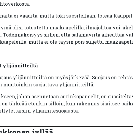
htoverkosta.
itä ei vaadita, mutta toki suositellaan, toteaa Kauppil
tymä olisi toteutettu maakaapelilla, ilmajohtoa voi jake
 Todennäköisyys siihen, että salamavirta aiheuttaa va
aapeleilla, mutta ei ole täysin pois suljettu maakaapel
 ylijännitteiltä
jaus ylijännitteiltä on myös järkevää. Suojaus on teht
n muutoinkin suojattava ylijännitteiltä.
een, johon asennetaan aurinkopaneelit, on suositelta
 on tärkeää etenkin silloin, kun rakennus sijaitsee paika
lytettäisiin ylijännitesuojausta.
ukkonen jyllää