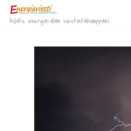
Adato, energia-alan viestintäkumppani