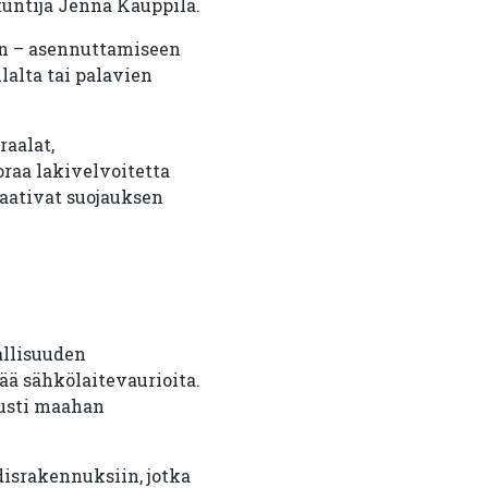
tuntija Jenna Kauppila.
en – asennuttamiseen
lalta tai palavien
raalat,
oraa lakivelvoitetta
vaativat suojauksen
allisuuden
ää sähkölaitevaurioita.
tusti maahan
disrakennuksiin, jotka