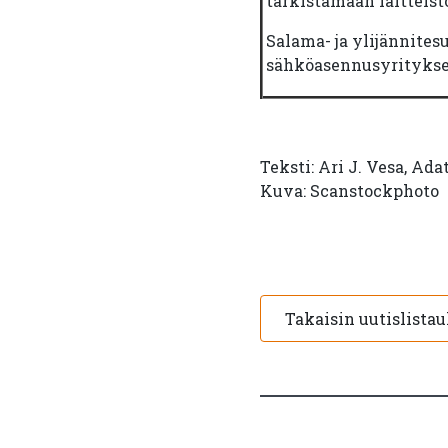
tarkistamaan laitteist
Salama- ja ylijännites
sähköasennusyritykse
Teksti: Ari J. Vesa, Ada
Kuva: Scanstockphoto
Takaisin uutislista