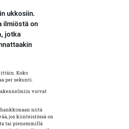
n ukkosiin.
 ilmiöstä on
, jotka
nnattaakin
ittäin. Koko
aa per sekunti.
 rakennelmiin voivat
e hankkimaan niitä
ä, jos kiinteistössä on
ta tai pienemmillä