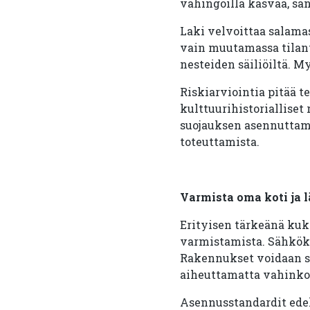
vahingoilla kasvaa, san
Laki velvoittaa salama
vain muutamassa tilante
nesteiden säiliöiltä. M
Riskiarviointia pitää t
kulttuurihistorialliset
suojauksen asennuttamis
toteuttamista.
Varmista oma koti ja l
Erityisen tärkeänä kuk
varmistamista. Sähköke
Rakennukset voidaan su
aiheuttamatta vahinkoa
Asennusstandardit edell