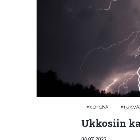
#KOTONA
#TURVA
Ukkosiin ka
08.07.2022