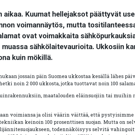
 aikaa. Kuumat hellejaksot päättyvät usei
nnon voimannäytös, mutta tositilanteessa
Salamat ovat voimakkaita sähköpurkauksia
 muassa sähkölaitevaurioita. Ukkosiin ka
ona kuin mökillä.
mukaan jossain päin Suomea ukkostaa kesällä lähes päiv
 hetki noin 2 000 ukkosta, jotka tuottavat noin 100 salam
uinrakennuksiin, maatalouden eläinsuojiin tai muihin
naan voimiansa ja olisi väärin väittää, että pystyisimm
ekniikan keinoin 100 prosenttisen suojan. Mutta on selvä
ylijännitesuojaukseen, todennäköisyys selvitä vahingoit