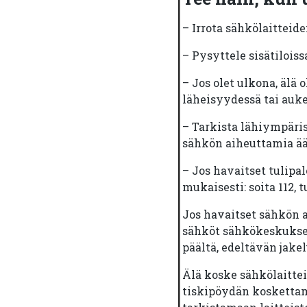
– Irrota sähkölaitteide
– Pysyttele sisätiloiss
– Jos olet ulkona, äl
läheisyydessä tai auke
– Tarkista lähiympäri
sähkön aiheuttamia ää
– Jos havaitset tulip
mukaisesti: soita 112, 
Jos havaitset sähkön 
sähköt sähkökeskukse
päältä, edeltävän jake
Älä koske sähkölaittei
tiskipöydän koskettam