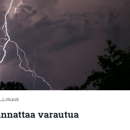
LLISUUS
nnattaa varautua