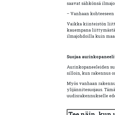
saavat sähkönsä ilmajo
– Vanhaan kohteeseen nä
Vaikka kiinteistön liit
kauempana liittymästä.
ilmajohdoilla kuin maak
Suojaa aurinkopaneelit
Aurinkopaneeleiden suo
silloin, kun rakennus o
Myös vanhaan rakennuks
ylijännitesuojaus. Tämä
uudisrakennukselle edel
Tee näin, kun 