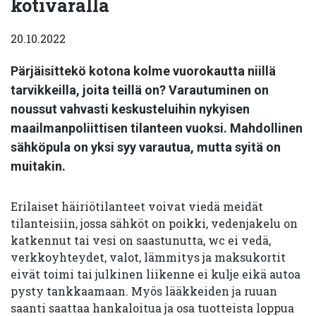
kotivaralla
20.10.2022
Pärjäisittekö kotona kolme vuorokautta niillä
tarvikkeilla, joita teillä on? Varautuminen on
noussut vahvasti keskusteluihin nykyisen
maailmanpoliittisen tilanteen vuoksi. Mahdollinen
sähköpula on yksi syy varautua, mutta syitä on
muitakin.
Erilaiset häiriötilanteet voivat viedä meidät
tilanteisiin, jossa sähköt on poikki, vedenjakelu on
katkennut tai vesi on saastunutta, wc ei vedä,
verkkoyhteydet, valot, lämmitys ja maksukortit
eivät toimi tai julkinen liikenne ei kulje eikä autoa
pysty tankkaamaan. Myös lääkkeiden ja ruuan
saanti saattaa hankaloitua ja osa tuotteista loppua