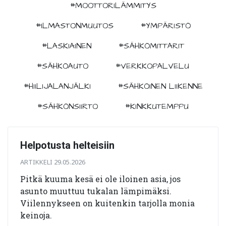
#MOOTTORILÄMMITYS
#ILMASTONMUUTOS
#YMPÄRISTÖ
#LASKIAINEN
#SÄHKÖMITTARIT
#SÄHKÖAUTO
#VERKKOPALVELU
#HIILIJALANJÄLKI
#SÄHKÖINEN LIIKENNE
#SÄHKÖNSIIRTO
#KINKKUTEMPPU
Helpotusta helteisiin
ARTIKKELI 29.05.2026
Pitkä kuuma kesä ei ole iloinen asia, jos
asunto muuttuu tukalan lämpimäksi.
Viilennykseen on kuitenkin tarjolla monia
keinoja.