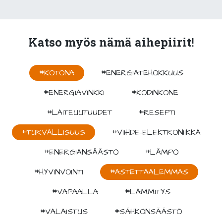
Katso myös nämä aihepiirit!
#KOTONA
#ENERGIATEHOKKUUS
#ENERGIAVINKKI
#KODINKONE
#LAITEUUTUUDET
#RESEPTI
#TURVALLISUUS
#VIIHDE-ELEKTRONIIKKA
#ENERGIANSÄÄSTÖ
#LÄMPÖ
#HYVINVOINTI
#ASTETTAALEMMAS
#VAPAALLA
#LÄMMITYS
#VALAISTUS
#SÄHKÖNSÄÄSTÖ