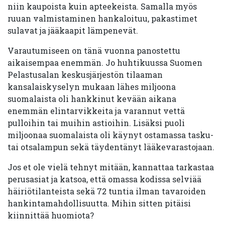
niin kaupoista kuin apteekeista. Samalla myös
ruuan valmistaminen hankaloituu, pakastimet
sulavat ja jääkaapit lämpenevät.
Varautumiseen on tänä vuonna panostettu
aikaisempaa enemmän. Jo huhtikuussa Suomen
Pelastusalan keskusjärjestön tilaaman
kansalaiskyselyn mukaan lähes miljoona
suomalaista oli hankkinut kevään aikana
enemmän elintarvikkeita ja varannut vettä
pulloihin tai muihin astioihin. Lisäksi puoli
miljoonaa suomalaista oli käynyt ostamassa tasku-
tai otsalampun sekä täydentänyt lääkevarastojaan.
Jos et ole vielä tehnyt mitään, kannattaa tarkastaa
perusasiat ja katsoa, että omassa kodissa selviää
häiriötilanteista sekä 72 tuntia ilman tavaroiden
hankintamahdollisuutta. Mihin sitten pitäisi
kiinnittää huomiota?