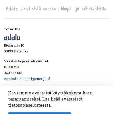
Adato, viestintää verkko-, lämpö- ja sähköyhtiöille
Toimitus
Eteläranta 10
00130 Helsinki
Viestintä ja asiakkuudet
Ulla Kaila
040 537 6611
etunimi.sukunimi@energia.fi
Käytämme evästeitä käyttökokemuksen
parantamiseksi. Lue lisää evästeistä
Ota yhteyttä!
tietosuojaselosteesta.
Katsotaan yhdessä miten viestintäyhteistyö toimii.