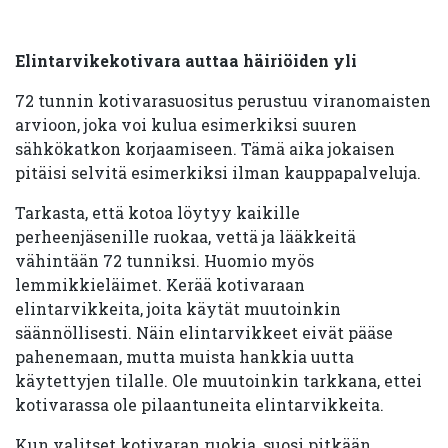
Elintarvikekotivara auttaa häiriöiden yli
72 tunnin kotivarasuositus perustuu viranomaisten
arvioon, joka voi kulua esimerkiksi suuren
sähkökatkon korjaamiseen. Tämä aika jokaisen
pitäisi selvitä esimerkiksi ilman kauppapalveluja.
Tarkasta, että kotoa löytyy kaikille
perheenjäsenille ruokaa, vettä ja lääkkeitä
vähintään 72 tunniksi. Huomio myös
lemmikkieläimet. Kerää kotivaraan
elintarvikkeita, joita käytät muutoinkin
säännöllisesti. Näin elintarvikkeet eivät pääse
pahenemaan, mutta muista hankkia uutta
käytettyjen tilalle. Ole muutoinkin tarkkana, ettei
kotivarassa ole pilaantuneita elintarvikkeita.
Kun valitset kotivaran ruokia, suosi pitkään