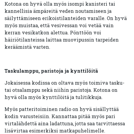
Kotona on hyvä olla myös isompi kanisteri tai
kannellisia ämpäreitä veden noutamiseen ja
säilyttämiseen erikoistilanteiden varalle. On hyvä
myös muistaa, että vesivessan voi vetää vain
kerran vesikatkon alettua. Pönttöön voi
häiriötilanteissa laittaa muovipussin tarpeiden
keräämistä varten.
Taskulamppu, paristoja ja kynttilöitä
Jokaisessa kodissa on oltava myös toimiva tasku-
tai otsalamppu sekä niihin paristoja. Kotona on
hyvä olla myös kynttilöitä ja tulitikkuja.
Myös patteritoiminen radio on hyvä sisällyttää
kodin varusteisiin. Kannattaa pitää myös pari
virtalähdettä aina ladattuna, jotta saa tarvittaessa
lisävirtaa esimerkiksi matkapuhelimelle.