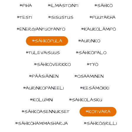
#PIHA
#ILMASTOINTI
#SÄHKÖ
#TESTI
#SISUSTUS
#PUUTARHA
#ENERGIANTUOTANTO
#KAUKOLÄMPÖ
#SÄHKÖPULA
#AURINKO
#TULEVAISUUS
#SÄHKÖPALO
#SÄHKÖVERKKO
#TYÖ
#PÄÄSIÄINEN
#OSAAMINEN
#AURINKOPANEELI
#KESÄMÖKKI
#KOLUMNI
#SAHKOLASKU
#SÄHKÖASENNUKSET
#KOTIVARA
#SÄHKÖHAMMASHARJA
#SÄHKÖGRILLI