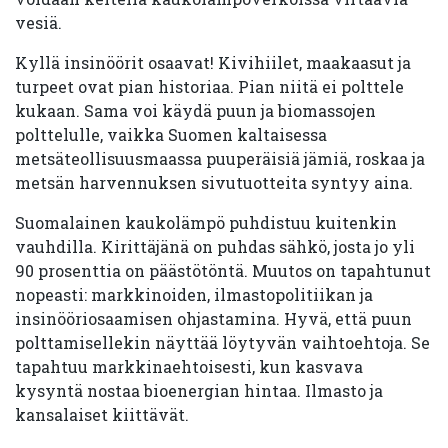
vesiä.
Kyllä insinöörit osaavat! Kivihiilet, maakaasut ja
turpeet ovat pian historiaa. Pian niitä ei polttele
kukaan. Sama voi käydä puun ja biomassojen
polttelulle, vaikka Suomen kaltaisessa
metsäteollisuusmaassa puuperäisiä jämiä, roskaa ja
metsän harvennuksen sivutuotteita syntyy aina.
Suomalainen kaukolämpö puhdistuu kuitenkin
vauhdilla. Kirittäjänä on puhdas sähkö, josta jo yli
90 prosenttia on päästötöntä. Muutos on tapahtunut
nopeasti: markkinoiden, ilmastopolitiikan ja
insinööriosaamisen ohjastamina. Hyvä, että puun
polttamisellekin näyttää löytyvän vaihtoehtoja. Se
tapahtuu markkinaehtoisesti, kun kasvava
kysyntä nostaa bioenergian hintaa. Ilmasto ja
kansalaiset kiittävät.