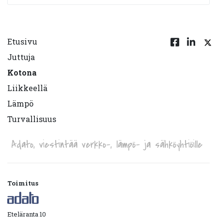
Etusivu
Juttuja
Kotona
Liikkeellä
Lämpö
Turvallisuus
Adato, viestintää verkko-, lämpö- ja sähköyhtiöille
Toimitus
Eteläranta 10