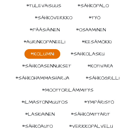
#TULEVAISUUS
#SÄHKÖPALO
#SÄHKÖVERKKO
#TYÖ
#PÄÄSIÄINEN
#OSAAMINEN
#AURINKOPANEELI
#KESÄMÖKKI
#KOLUMNI
#SAHKOLASKU
#SÄHKÖASENNUKSET
#KOTIVARA
#SÄHKÖHAMMASHARJA
#SÄHKÖGRILLI
#MOOTTORILÄMMITYS
#ILMASTONMUUTOS
#YMPÄRISTÖ
#LASKIAINEN
#SÄHKÖMITTARIT
#SÄHKÖAUTO
#VERKKOPALVELU