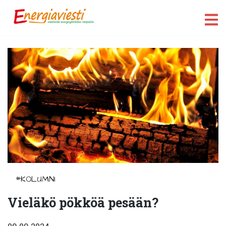
#KOLUMNI
Vieläkö pökköä pesään?