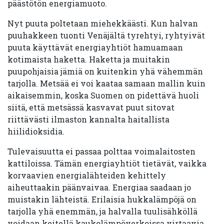
päästötön energiamuoto.
Nyt puuta poltetaan miehekkäästi. Kun halvan
puuhakkeen tuonti Venäjältä tyrehtyi, ryhtyivät
puuta käyttävät energiayhtiöt hamuamaan
kotimaista haketta. Haketta ja muitakin
puupohjaisia jämiä on kuitenkin yhä vähemmän
tarjolla. Metsää ei voi kaataa samaan mallin kuin
aikaisemmin, koska Suomen on pidettävä huoli
siitä, että metsässä kasvavat puut sitovat
riittävästi ilmaston kannalta haitallista
hiilidioksidia.
Tulevaisuutta ei passaa polttaa voimalaitosten
kattiloissa. Tämän energiayhtiöt tietävät, vaikka
korvaavien energialähteiden kehittely
aiheuttaakin päänvaivaa. Energiaa saadaan jo
muistakin lähteistä. Erilaisia hukkalämpöjä on
tarjolla yhä enemmän, ja halvalla tuulisähköllä
voidaan keitellä kaukolämpöverkoissa virtaavia