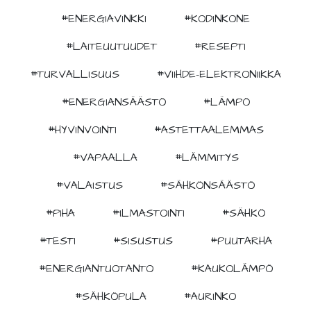
#ENERGIAVINKKI
#KODINKONE
#LAITEUUTUUDET
#RESEPTI
#TURVALLISUUS
#VIIHDE-ELEKTRONIIKKA
#ENERGIANSÄÄSTÖ
#LÄMPÖ
#HYVINVOINTI
#ASTETTAALEMMAS
#VAPAALLA
#LÄMMITYS
#VALAISTUS
#SÄHKÖNSÄÄSTÖ
#PIHA
#ILMASTOINTI
#SÄHKÖ
#TESTI
#SISUSTUS
#PUUTARHA
#ENERGIANTUOTANTO
#KAUKOLÄMPÖ
#SÄHKÖPULA
#AURINKO