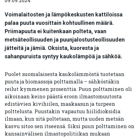
09.09.2024
Voimalaitosten ja lämpökeskusten kattiloissa
palaa puuta vuosittain kohtuullinen määrä.
Priimapuuta ei kuitenkaan polteta, vaan
metsäteollisuuden ja puunjalostusteollisuuden
jätteitä ja jämiä. Oksista, kuoresta ja
sahanpuruista syntyy kaukolämpöä ja sähköä.
Puolet suomalaisesta kaukolämmöstä tuotetaan
puuta ja biomassoja polttamalla – sähköstäkin
reilut kymmenen prosenttia. Puun polttaminen oli
aikoinaan keino päästä eroon ilmastomuutosta
edistävien kivihiilen, maakaasun ja turpeen
polttelusta. Puustakin vapautuu hiilidioksidia
ilmaan, kun sitä poltetaan, mutta uuden metsän
kasvu sitoo sen itseensä. Siksi puun polttaminen on
kansainvälisen ilmastopolitiikan mukaan