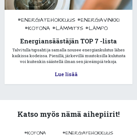
#ENERGIATEHOKKUUS
#ENERGIAVINKKI
#KOTONA
#LÄMMITYS
#LÄMPÖ
Energiansäästäjän TOP 7 -lista
Talvi tulla tupsahti ja samalla nousee energiankulutus lähes
kaikissa kodeissa. Pienillä, järkevillä muutoksilla kulutusta
voi kuitenkin säästellä ilman sen järeämpiä tekoja.
Lue lisää
Katso myös nämä aihepiirit!
#KOTONA
#ENERGIATEHOKKUUS