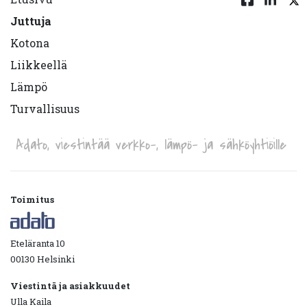
Juttuja
Kotona
Liikkeellä
Lämpö
Turvallisuus
Adato, viestintää verkko-, lämpö- ja sähköyhtiöille
Toimitus
Eteläranta 10
00130 Helsinki
Viestintä ja asiakkuudet
Ulla Kaila