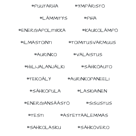
#PUUTARHA
#YMPÄRISTÖ
#LÄMMITYS
#PIHA
#ENERGIAPOLITIIKKA
#KAUKOLÄMPÖ
#ILMASTOINTI
#TOIMITUSVARMUUS
#AURINKO
#VALAISTUS
#HIILIJALANJÄLKI
#SÄHKÖAUTO
#TEKOÄLY
#AURINKOPANEELI
#SÄHKÖPULA
#LASKIAINEN
#ENERGIANSÄÄSTÖ
#SISUSTUS
#TESTI
#ASTETTAALEMMAS
#SAHKOLASKU
#SÄHKÖVERO