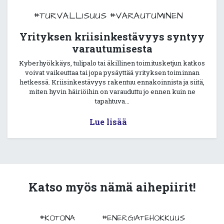
#TURVALLISUUS
#VARAUTUMINEN
Yrityksen kriisinkestävyys syntyy
varautumisesta
Kyberhyökkäys, tulipalo tai äkillinen toimitusketjun katkos
voivat vaikeuttaa tai jopa pysäyttää yrityksen toiminnan
hetkessä. Kriisinkestävyys rakentuu ennakoinnista ja siitä,
miten hyvin häiriöihin on varauduttu jo ennen kuin ne
tapahtuva...
Lue lisää
Katso myös nämä aihepiirit!
#KOTONA
#ENERGIATEHOKKUUS