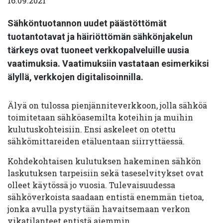
16.09.2021
Sähköntuotannon uudet päästöttömät
tuotantotavat ja häiriöttömän sähkönjakelun
tärkeys ovat tuoneet verkkopalveluille uusia
vaatimuksia. Vaatimuksiin vastataan esimerkiksi
älyllä, verkkojen digitalisoinnilla.
Älyä on tulossa pienjänniteverkkoon, jolla sähköä
toimitetaan sähköasemilta koteihin ja muihin
kulutuskohteisiin. Ensi askeleet on otettu
sähkömittareiden etäluentaan siirryttäessä.
Kohdekohtaisen kulutuksen hakeminen sähkön
laskutuksen tarpeisiin sekä taseselvitykset ovat
olleet käytössä jo vuosia. Tulevaisuudessa
sähköverkoista saadaan entistä enemmän tietoa,
jonka avulla pystytään havaitsemaan verkon
vikatilanteet entistä aiemmin.