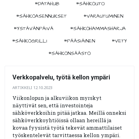
#DATAHUB
#SÄHKÖUTO
#SÄHKÖASENNUKSET
#VARAUTUMINEN
#YSTÄVÄNPÄIVÄ
#SÄHKÖHAMMASHARJA
#SÄHKÖGRILLI
#PÄÄSIÄINEN
#VETY
#SÄHKÖNSÄÄSTÖ
Verkkopalvelu, työtä kellon ympäri
ARTIKKELI 12.10.2023
Viikonlopun ja alkuviikon myrskyt
näyttivät sen, että investointeja
sähköverkkoihin pitää jatkaa. Meillä onneksi
sähköverkkoyhtiöissä ollaan hereillä ja
kovaa fyysistä työtä tekevät ammattilaiset
työskentelevät tarvittaessa kellon ympäri.