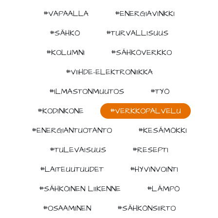
#VAPAALLA
#ENERGIAVINKKI
#SÄHKÖ
#TURVALLISUUS
#KOLUMNI
#SÄHKÖVERKKO
#VIIHDE-ELEKTRONIIKKA
#ILMASTONMUUTOS
#TYÖ
#KODINKONE
#VERKKOPALVELU
#ENERGIANTUOTANTO
#KESÄMÖKKI
#TULEVAISUUS
#RESEPTI
#LAITEUUTUUDET
#HYVINVOINTI
#SÄHKÖINEN LIIKENNE
#LÄMPÖ
#OSAAMINEN
#SÄHKÖNSIIRTO