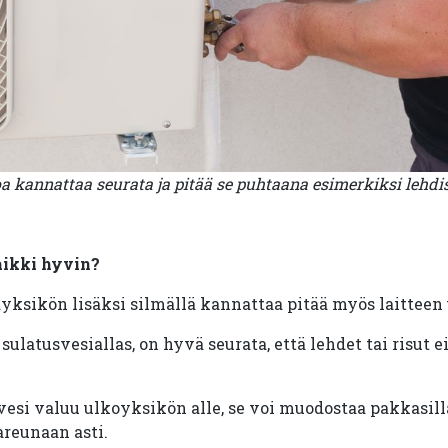
kannattaa seurata ja pitää se puhtaana esimerkiksi lehdist
aikki hyvin?
sikön lisäksi silmällä kannattaa pitää myös laitteen
ulatusvesiallas, on hyvä seurata, että lehdet tai risut e
vesi valuu ulkoyksikön alle, se voi muodostaa pakkasilla
areunaan asti.