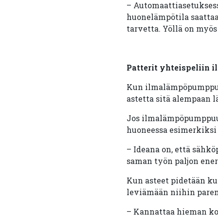
– Automaattiasetuksess
huonelämpötila saattaa l
tarvetta. Yöllä on myö
Patterit yhteispelii
Kun ilmalämpöpumppua
astetta sitä alempaan 
Jos ilmalämpöpumppuun 
huoneessa esimerkiksi 
– Ideana on, että sähk
saman työn paljon en
Kun asteet pidetään ku
leviämään niihin pare
– Kannattaa hieman kok