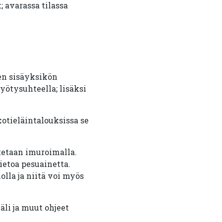
 avarassa tilassa
en sisäyksikön
ötysuhteella; lisäksi
otieläintalouksissa se
stetaan imuroimalla.
ietoa pesuainetta.
lla ja niitä voi myös
li ja muut ohjeet