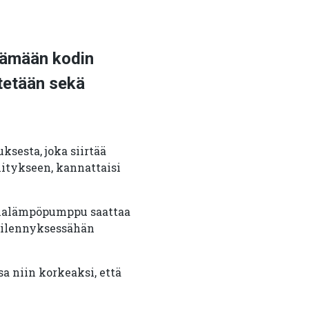
tämään kodin
ytetään sekä
sesta, joka siirtää
itykseen, kannattaisi
ilmalämpöpumppu saattaa
viilennyksessähän
a niin korkeaksi, että