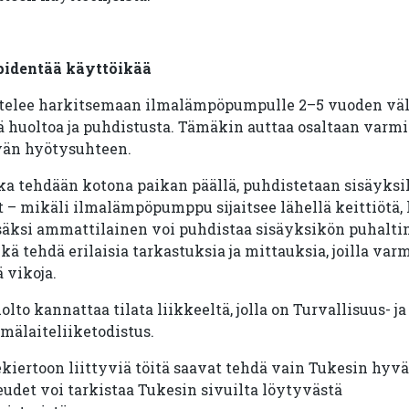
 pidentää käyttöikää
telee harkitsemaan ilmalämpöpumpulle 2–5 vuoden vä
huoltoa ja puhdistusta. Tämäkin auttaa osaltaan varmi
vän hyötysuhteen.
ka tehdään kotona paikan päällä, puhdistetaan sisäyks
 mikäli ilmalämpöpumppu sijaitsee lähellä keittiötä, la
säksi ammattilainen voi puhdistaa sisäyksikön puhalti
ä tehdä erilaisia tarkastuksia ja mittauksia, joilla varm
ä vikoja.
lto kannattaa tilata liikkeeltä, jolla on Turvallisuus- j
älaiteliiketodistus.
kiertoon liittyviä töitä saavat tehdä vain Tukesin hyv
udet voi tarkistaa Tukesin sivuilta löytyvästä