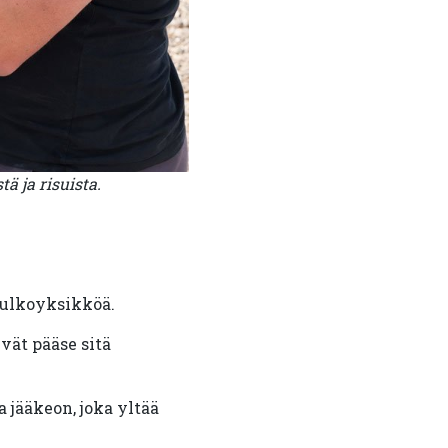
ä ja risuista.
 ulkoyksikköä.
ivät pääse sitä
 jääkeon, joka yltää