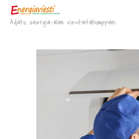
Adato, energia-alan viestintäkumppani