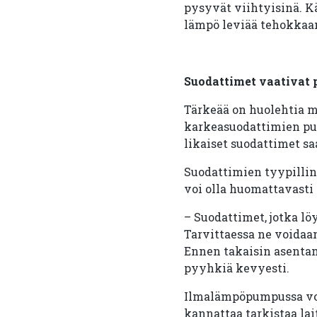
pysyvät viihtyisinä. K
lämpö leviää tehokkaa
Suodattimet vaativat 
Tärkeää on huolehtia 
karkeasuodattimien puh
likaiset suodattimet sa
Suodattimien tyypillin
voi olla huomattavasti
– Suodattimet, jotka lö
Tarvittaessa ne voidaan
Ennen takaisin asentam
pyyhkiä kevyesti.
Ilmalämpöpumpussa voi 
kannattaa tarkistaa lai