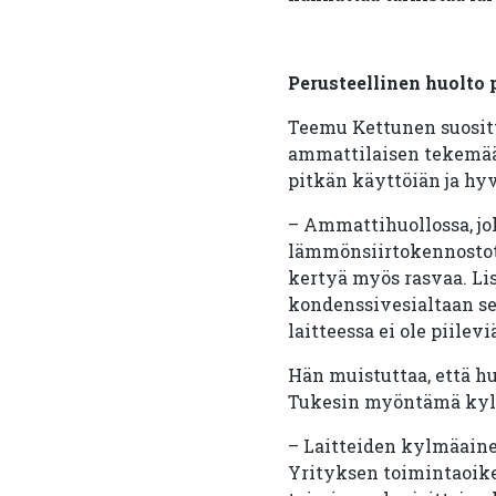
Perusteellinen huolto
Teemu Kettunen suosit
ammattilaisen tekemää 
pitkän käyttöiän ja hy
– Ammattihuollossa, jo
lämmönsiirtokennostot –
kertyä myös rasvaa. Li
kondenssivesialtaan sek
laitteessa ei ole piilevi
Hän muistuttaa, että huo
Tukesin myöntämä kylm
– Laitteiden kylmäaine
Yrityksen toimintaoike