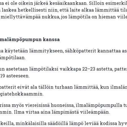
a ei ole oikein järkeä kesäaikaankaan. Silloin esimerk
askea hetkellisesti niin, että laite alkaa lämmittää tilaa
s miellyttävämpää nukkua, jos lämpötila on hieman viil
n ilmalämpöpumpun kanssa
 käytetään lämmitykseen, sähköpatterit kannattaa a
lämpötilaan.
asetetaan lämpötilaksi vaikkapa 22–23 astetta, patteri
19 asteeseen.
öpatterit eivät ala tällöin turhaan lämmittää, kun ilma
ergiatehokkaammin.
rissa myös viereisissä huoneissa, ilmalämpöpumpulla t
mmin. Ilma virtaa aina lämpimästä viileämpään.
eilla, minkälaisilla säädöillä lämpö leviää kodissa hyv