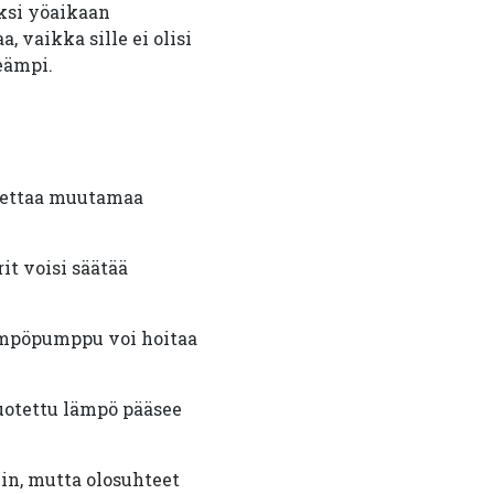
iksi yöaikaan
, vaikka sille ei olisi
eämpi.
settaa muutamaa
t voisi säätää
lämpöpumppu voi hoitaa
uotettu lämpö pääsee
in, mutta olosuhteet