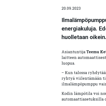
20.09.2023
Ilmalämpöpumppu 
energiakuluja. Ed
huolletaan oikein
Asiantuntija
Teemu Ke
laitteen automaattises
luopua.
– Kun talossa ryhdytää
ryhtyä viilentämään ti
ilmalämpöpumppu vain k
Kodin lämpötila voi no
automaattiasetuksilla 