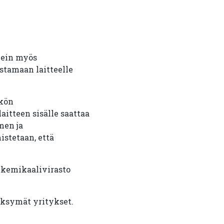
lein myös
stamaan laitteelle
ikön
itteen sisälle saattaa
men ja
istetaan, että
a kemikaalivirasto
äksymät yritykset.