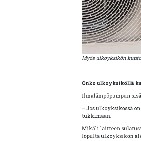
Myös ulkoyksikön kuntoa 
Onko ulkoyksiköllä k
Ilmalämpöpumpun sisäyk
– Jos ulkoyksikössä on s
tukkimaan.
Mikäli laitteen sulatus
lopulta ulkoyksikön al