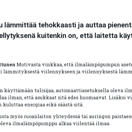
lämmittää tehokkaasti ja auttaa pienen
ellytyksenä kuitenkin on, että laitetta kä
.
ttunen
Motivasta vinkkaa, että ilmalämpöpumpun asetuk
ti lämmityksestä viilennykseen ja viilennyksestä lämm
n käyttämään tulisijaa, automaattiasetuksella oleva 
laa ilman, että asukkaat sitä edes huomaavat. Lisäksi 
uluttaa energiaa eikä säästä sitä.
usta myös ruoanlaiton yhteydessä tai auringon paistaess
oleva ilmalämpöpumppu alkaa viilentää ilmaa.