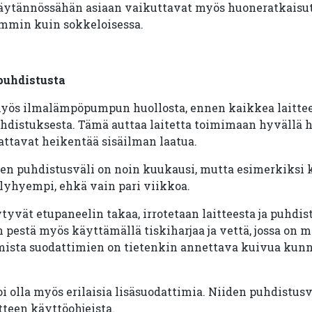
äytännössähän asiaan vaikuttavat myös huoneratkaisut;
mmin kuin sokkeloisessa.
puhdistusta
myös ilmalämpöpumpun huollosta, ennen kaikkea laitte
distuksesta. Tämä auttaa laitetta toimimaan hyvällä hy
attavat heikentää sisäilman laatua.
en puhdistusväli on noin kuukausi, mutta esimerkiksi k
 lyhyempi, ehkä vain pari viikkoa.
ytyvät etupaneelin takaa, irrotetaan laitteesta ja puhdi
 pestä myös käyttämällä tiskiharjaa ja vettä, jossa on m
ista suodattimien on tietenkin annettava kuivua kunno
olla myös erilaisia lisäsuodattimia. Niiden puhdistusvä
tteen käyttöohjeista.