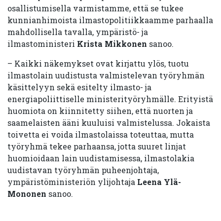
osallistumisella varmistamme, että se tukee
kunnianhimoista ilmastopolitiikkaamme parhaalla
mahdollisella tavalla, ympäristö- ja
ilmastoministeri
Krista Mikkonen
sanoo.
– Kaikki näkemykset ovat kirjattu ylös, tuotu
ilmastolain uudistusta valmistelevan työryhmän
käsittelyyn sekä esitelty ilmasto- ja
energiapoliittiselle ministerityöryhmälle. Erityistä
huomiota on kiinnitetty siihen, että nuorten ja
saamelaisten ääni kuuluisi valmistelussa. Jokaista
toivetta ei voida ilmastolaissa toteuttaa, mutta
työryhmä tekee parhaansa, jotta suuret linjat
huomioidaan lain uudistamisessa, ilmastolakia
uudistavan työryhmän puheenjohtaja,
ympäristöministeriön ylijohtaja
Leena Ylä-
Mononen
sanoo.