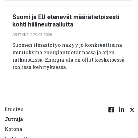
Suomi ja EU etenevät määrätietoisesti
kohti hiilineutraaliutta
ARTIKKELI 29.05.2026
Suomen ilmastotyö näkyy jo konkreettisina
muutoksina energiantuotannossa ja arjen
ratkaisuissa. Energia-ala on ollut keskeisessä
roolissa kehityksessä.
Etusivu
Juttuja
Kotona