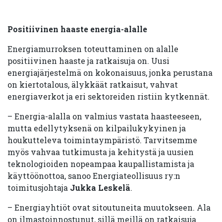
Positiivinen haaste energia-alalle
Energiamurroksen toteuttaminen on alalle
positiivinen haaste ja ratkaisuja on. Uusi
energiajärjestelmä on kokonaisuus, jonka perustana
on kiertotalous, älykkäät ratkaisut, vahvat
energiaverkot ja eri sektoreiden ristiin kytkennät.
– Energia-alalla on valmius vastata haasteeseen,
mutta edellytyksenä on kilpailukykyinen ja
houkutteleva toimintaympäristö. Tarvitsemme
myös vahvaa tutkimusta ja kehitystä ja uusien
teknologioiden nopeampaa kaupallistamista ja
käyttöönottoa, sanoo Energiateollisuus ry:n
toimitusjohtaja
Jukka Leskelä
.
– Energiayhtiöt ovat sitoutuneita muutokseen. Ala
on ilmastoinnostunut, sillä meillä on ratkaisuja