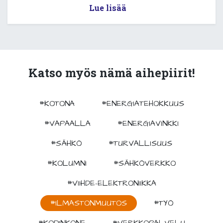
Lue lisää
Katso myös nämä aihepiirit!
#KOTONA
#ENERGIATEHOKKUUS
#VAPAALLA
#ENERGIAVINKKI
#SÄHKÖ
#TURVALLISUUS
#KOLUMNI
#SÄHKÖVERKKO
#VIIHDE-ELEKTRONIIKKA
#ILMASTONMUUTOS
#TYÖ
#KODINKONE
#VERKKOPALVELU