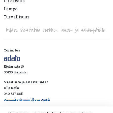
Liikkeellä
Lämpö
Turvallisuus
Adato, viestintää verkko-, lämpö- ja sähköyhtiöille
Toimitus
Eteläranta 10
00130 Helsinki
Viestintä ja asiakkuudet
Ulla Kaila
040 537 6611
etunimi.sukunimi@energia.fi