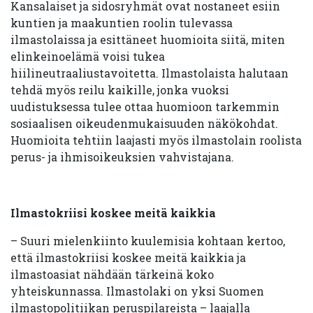
Kansalaiset ja sidosryhmät ovat nostaneet esiin
kuntien ja maakuntien roolin tulevassa
ilmastolaissa ja esittäneet huomioita siitä, miten
elinkeinoelämä voisi tukea
hiilineutraaliustavoitetta. Ilmastolaista halutaan
tehdä myös reilu kaikille, jonka vuoksi
uudistuksessa tulee ottaa huomioon tarkemmin
sosiaalisen oikeudenmukaisuuden näkökohdat.
Huomioita tehtiin laajasti myös ilmastolain roolista
perus- ja ihmisoikeuksien vahvistajana.
Ilmastokriisi koskee meitä kaikkia
– Suuri mielenkiinto kuulemisia kohtaan kertoo,
että ilmastokriisi koskee meitä kaikkia ja
ilmastoasiat nähdään tärkeinä koko
yhteiskunnassa. Ilmastolaki on yksi Suomen
ilmastopolitiikan peruspilareista – laajalla