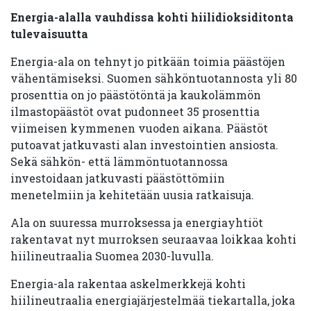
Energia-alalla vauhdissa kohti hiilidioksiditonta
tulevaisuutta
Energia-ala on tehnyt jo pitkään toimia päästöjen
vähentämiseksi. Suomen sähköntuotannosta yli 80
prosenttia on jo päästötöntä ja kaukolämmön
ilmastopäästöt ovat pudonneet 35 prosenttia
viimeisen kymmenen vuoden aikana. Päästöt
putoavat jatkuvasti alan investointien ansiosta.
Sekä sähkön- että lämmöntuotannossa
investoidaan jatkuvasti päästöttömiin
menetelmiin ja kehitetään uusia ratkaisuja.
Ala on suuressa murroksessa ja energiayhtiöt
rakentavat nyt murroksen seuraavaa loikkaa kohti
hiilineutraalia Suomea 2030-luvulla.
Energia-ala rakentaa askelmerkkejä kohti
hiilineutraalia energiajärjestelmää tiekartalla, joka