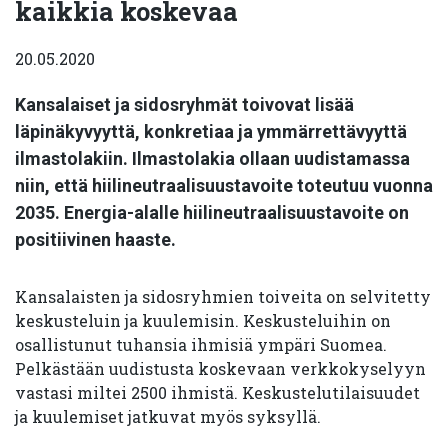
kaikkia koskevaa
20.05.2020
Kansalaiset ja sidosryhmät toivovat lisää
läpinäkyvyyttä, konkretiaa ja ymmärrettävyyttä
ilmastolakiin. Ilmastolakia ollaan uudistamassa
niin, että hiilineutraalisuustavoite toteutuu vuonna
2035. Energia-alalle hiilineutraalisuustavoite on
positiivinen haaste.
Kansalaisten ja sidosryhmien toiveita on selvitetty
keskusteluin ja kuulemisin. Keskusteluihin on
osallistunut tuhansia ihmisiä ympäri Suomea.
Pelkästään uudistusta koskevaan verkkokyselyyn
vastasi miltei 2500 ihmistä. Keskustelutilaisuudet
ja kuulemiset jatkuvat myös syksyllä.