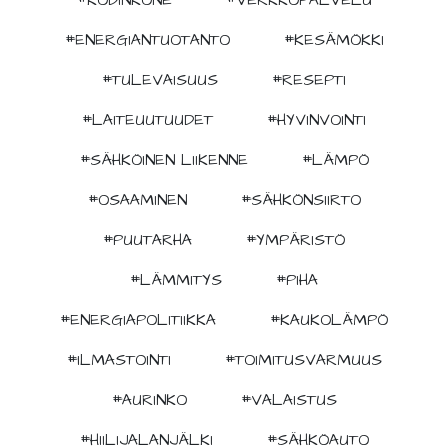
#ENERGIANTUOTANTO
#KESÄMÖKKI
#TULEVAISUUS
#RESEPTI
#LAITEUUTUUDET
#HYVINVOINTI
#SÄHKÖINEN LIIKENNE
#LÄMPÖ
#OSAAMINEN
#SÄHKÖNSIIRTO
#PUUTARHA
#YMPÄRISTÖ
#LÄMMITYS
#PIHA
#ENERGIAPOLITIIKKA
#KAUKOLÄMPÖ
#ILMASTOINTI
#TOIMITUSVARMUUS
#AURINKO
#VALAISTUS
#HIILIJALANJÄLKI
#SÄHKÖAUTO