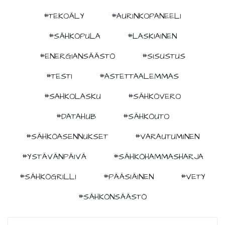
#TEKOÄLY
#AURINKOPANEELI
#SÄHKÖPULA
#LASKIAINEN
#ENERGIANSÄÄSTÖ
#SISUSTUS
#TESTI
#ASTETTAALEMMAS
#SAHKOLASKU
#SÄHKÖVERO
#DATAHUB
#SÄHKÖUTO
#SÄHKÖASENNUKSET
#VARAUTUMINEN
#YSTÄVÄNPÄIVÄ
#SÄHKÖHAMMASHARJA
#SÄHKÖGRILLI
#PÄÄSIÄINEN
#VETY
#SÄHKÖNSÄÄSTÖ