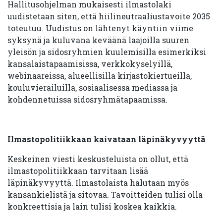
Hallitusohjelman mukaisesti ilmastolaki
uudistetaan siten, että hiilineutraaliustavoite 2035
toteutuu. Uudistus on lähtenyt käyntiin viime
syksynä ja kuluvana keväänä laajoilla suuren
yleisön ja sidosryhmien kuulemisilla esimerkiksi
kansalaistapaamisissa, verkkokyselyillä,
webinaareissa, alueellisilla kirjastokiertueilla,
kouluvierailuilla, sosiaalisessa mediassa ja
kohdennetuissa sidosryhmätapaamissa.
Ilmastopolitiikkaan kaivataan läpinäkyvyyttä
Keskeinen viesti keskusteluista on ollut, että
ilmastopolitiikkaan tarvitaan lisää
läpinäkyvyyttä. Ilmastolaista halutaan myös
kansankielistä ja sitovaa. Tavoitteiden tulisi olla
konkreettisia ja lain tulisi koskea kaikkia.