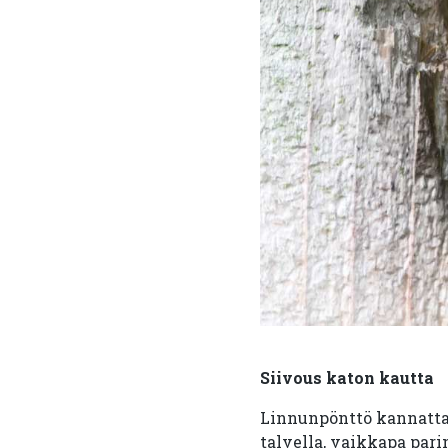
Siivous katon kautta
Linnunpönttö kannattaa
talvella, vaikkapa par