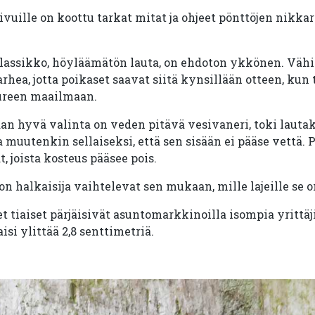
vuille on koottu tarkat mitat ja ohjeet pönttöjen nikkar
lassikko, höyläämätön lauta, on ehdoton ykkönen. Väh
rhea, jotta poikaset saavat siitä kynsillään otteen, kun
uureen maailmaan.
aan hyvä valinta on veden pitävä vesivaneri, toki lauta
muutenkin sellaiseksi, että sen sisään ei pääse vettä. 
, joista kosteus pääsee pois.
n halkaisija vaihtelevat sen mukaan, mille lajeille se o
t tiaiset pärjäisivät asuntomarkkinoilla isompia yrittäj
si ylittää 2,8 senttimetriä.