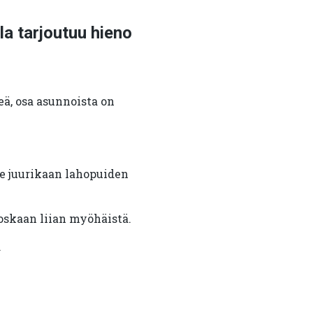
la tarjoutuu hieno
eä, osa asunnoista on
le juurikaan lahopuiden
koskaan liian myöhäistä.
.