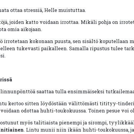
ata ottaa stressiä, Helle muistuttaa.
jä, joiden katto voidaan irrottaa. Mikäli pohja on irrote
ota omia aikojaan.
ö irrotetaan kokonaan puusta, sen sisältö koputellaan m
elleen tukevasti paikalleen. Samalla ripustus tulee tark
si.
rissä
a linnunpönttöä saattaa tulla ensimmäiseksi tutkailema
tu kertoo sitten löydöstään välittömästi titityy-tinderis
 voidaan odottaa huhti-toukokuussa. Toinen pesue voi oll
stunut myös talitiaista pienempi ja sirompi, tyylikkääl
initiainen
. Lintu munii niin ikään huhti-toukokuussa, j