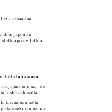
ttava, se saattaa
aahan ja pönttö
istettua ja sovitettua
an tuttu
talitiainen
.
sä, ja jos matchaa, niin
a tiedossa kesällä.
lä taivaansinisellä
a joskus sekin innostuu