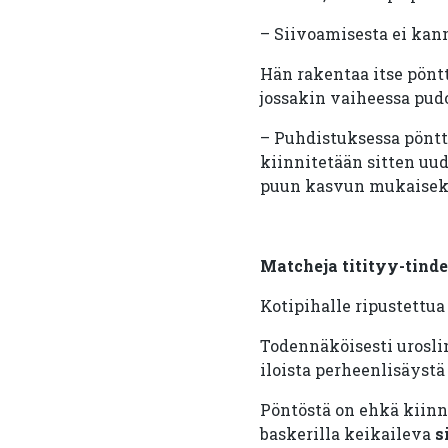
– Siivoamisesta ei kann
Hän rakentaa itse pönttö
jossakin vaiheessa pud
– Puhdistuksessa pöntt
kiinnitetään sitten uud
puun kasvun mukaisek
Matcheja titityy-tinde
Kotipihalle ripustettu
Todennäköisesti uroslin
iloista perheenlisäystä
Pöntöstä on ehkä kiinno
baskerilla keikaileva
s