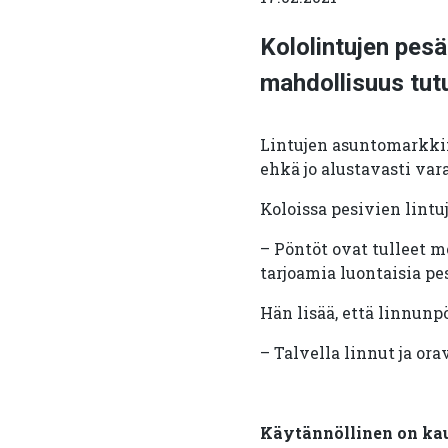
Kololintujen pesä
mahdollisuus tut
Lintujen asuntomarkkino
ehkä jo alustavasti var
Koloissa pesivien lintu
– Pöntöt ovat tulleet m
tarjoamia luontaisia p
Hän lisää, että linnunp
– Talvella linnut ja or
Käytännöllinen on ka