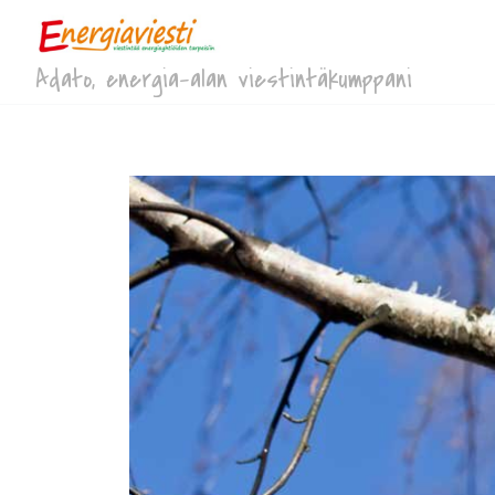
Adato, energia-alan viestintäkumppani