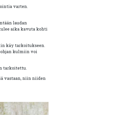
ointia varten.
intään laudan
 tulee aika kavuta kohti
kin käy tarkoitukseen.
Pohjan kulmiin voi
n tarkoitettu.
iä vastaan, niin niiden