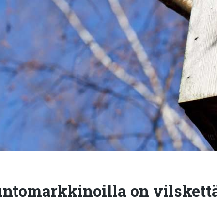
untomarkkinoilla on vilskett