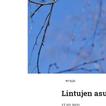
#PIHA
Lintujen as
17.02.2021