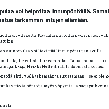
pulaa voi helpottaa linnunpöntöillä. Samal
ustua tarkemmin lintujen elämään.
illa on vilskettä. Keväällä näytöillä pyörii paljon väk
attukin.
jen asuntopulaa voi lievittää linnunpönttöjen avulla.
onelle lajille entistä tärkeämmiksi. Talousmetsissä ei o
esimäpaikkoja,
Heikki Helle
BirdLife Suomesta kertoo.
önttöjä ehtii vielä tekemään ja ripustamaan – se ei ole 
avat käyttävät pönttöjä myös yöpymis- ja suojapaikkoina
unista