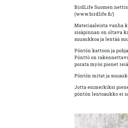
BirdLife Suomen nettisi
(
www.birdlife.fi/
)
Materiaaleista vanha k
sisäpinnan on oltava ka
suuaukkoa ja lentää s
Pöntön kattoon ja pohj
Pönttö on rakennettava 
porata myös pienet reiät
Pöntön mitat ja suuauko
Jotta esimerkiksi piene
pöntön lentoaukko ei sai