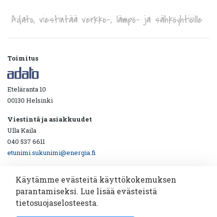
Adato, viestintää verkko-, lämpö- ja sähköyhtiöille
Toimitus
Eteläranta 10
00130 Helsinki
Viestintä ja asiakkuudet
Ulla Kaila
040 537 6611
etunimi.sukunimi@energia.fi
Käytämme evästeitä käyttökokemuksen
parantamiseksi. Lue lisää evästeistä
Ota yhteyttä!
tietosuojaselosteesta.
Katsotaan yhdessä miten viestintäyhteistyö toimii.