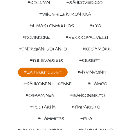
#KOLUMNI
#SÄHKÖVERKKO
#VIIHDE-ELEKTRONIIKKA
#ILMASTONMUUTOS
#TYÖ
#KODINKONE
#VERKKOPALVELU
#ENERGIANTUOTANTO
#KESÄMÖKKI
#TULEVAISUUS
#RESEPTI
#LAITEUUTUUDET
#HYVINVOINTI
#SÄHKÖINEN LIIKENNE
#LÄMPÖ
#OSAAMINEN
#SÄHKÖNSIIRTO
#PUUTARHA
#YMPÄRISTÖ
#LÄMMITYS
#PIHA