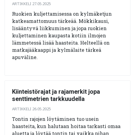
ARTIKKELI 27.05.2025
Ruokien kuljettamisessa on kylmäketjun
katkeamattomuus tärkeää. Mökkikausi,
lisääntyvä liikkuminen ja jopa ruokien
kuljettaminen kaupasta kotiin ilmojen
lämmetessä lisää haasteita. Helteellä on
matkajääkaappi ja kylmälaite tärkeä
apuväline.
Kiinteistörajat ja rajamerkit jopa
senttimetrien tarkkuudella
ARTIKKELI 26.05.2025
Tontin rajojen löytäminen tuo usein
haasteita, kun halutaan hoitaa tarkasti omaa
aluetta ja löytää tontin tai vaikka pihan