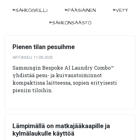
#SÄHKÖGRILLI
#PÄÄSIÄINEN
#VETY
#SÄHKÖNSÄÄSTÖ
Pienen tilan pesuihme
ARTIKKELI 11.09.2025
Samsungin Bespoke AI Laundry Combo™
yhdistää pesu- ja kuivaustoiminnot
kompaktissa laitteessa, sopien erityisesti
pieniin tiloihin.
Lämpimällä on matkajääkaapille ja
kylmälaukulle käyttöä