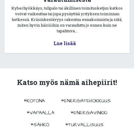
Kyberhyökkäys, tulipalo tai äkillinen toimitusketjun katkos
voivat vaikeuttaa tai jopa pysäyttää yrityksen toiminnan
hetkessä. Kriisinkestävyys rakentuu ennakoinnista ja siitä,
miten hyvin häiriöihin on varauduttu jo ennen kuin ne
tapahtuva...
Lue lisää
Katso myös nämä aihepiirit!
#KOTONA
#ENERGIATEHOKKUUS
#VAPAALLA
#ENERGIAVINKKI
#SÄHKÖ
#TURVALLISUUS