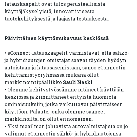
latauskaapelit ovat tulos perusteellisista
käyttäjäkyselyistä, innovatiivisesta
tuotekehityksestä ja laajasta testauksesta.
Päivittäinen käyttömukavuus keskiössä
• eConnect-latauskaapelit varmistavat, että sähkö-
ja hybridiautojen omistajat saavat täyden hyödyn
autoistaan ja latausasemistaan, sanoo eConnectin
kehittämistyöryhmässä mukana ollut
markkinointipäällikkö
Sauli Naski
.
• Olemme kehitystyössämme pitäneet käyttäjän
keskiössä ja kiinnittäneet erityistä huomiota
ominaisuuksiin, jotka vaikuttavat päivittäiseen
käyttöön. Palaute, jonka olemme saaneet
markkinoilta, on ollut erinomainen.
• Yksi maailman johtavista autovalmistajista on jo
valinnut eConnectin sähkö- ja hybridiautojensa