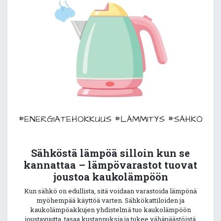
#ENERGIATEHOKKUUS
#LÄMMITYS
#SÄHKÖ
Sähköstä lämpöä silloin kun se
kannattaa – lämpövarastot tuovat
joustoa kaukolämpöön
Kun sähkö on edullista, sitä voidaan varastoida lämpönä
myöhempää käyttöä varten. Sähkökattiloiden ja
kaukolämpöakkujen yhdistelmä tuo kaukolämpöön
joustavuutta, tasaa kustannuksia ja tukee vähäpäästöistä