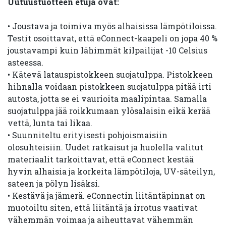
Uutuustuotteen etuja ovat:
• Joustava ja toimiva myös alhaisissa lämpötiloissa.
Testit osoittavat, että eConnect-kaapeli on jopa 40 %
joustavampi kuin lähimmät kilpailijat -10 Celsius
asteessa.
• Kätevä latauspistokkeen suojatulppa. Pistokkeen
hihnalla voidaan pistokkeen suojatulppa pitää irti
autosta, jotta se ei vaurioita maalipintaa. Samalla
suojatulppa jää roikkumaan ylösalaisin eikä kerää
vettä, lunta tai likaa.
• Suunniteltu erityisesti pohjoismaisiin
olosuhteisiin. Uudet ratkaisut ja huolella valitut
materiaalit tarkoittavat, että eConnect kestää
hyvin alhaisia ja korkeita lämpötiloja, UV-säteilyn,
sateen ja pölyn lisäksi.
• Kestävä ja jämerä. eConnectin liitäntäpinnat on
muotoiltu siten, että liitäntä ja irrotus vaativat
vähemmän voimaa ja aiheuttavat vähemmän