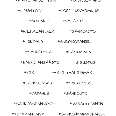
#ENERGIAPOLITIIKKA
#KAUKOLÄMPÖ
#ILMASTOINTI
#TOIMITUSVARMUUS
#AURINKO
#VALAISTUS
#HIILIJALANJÄLKI
#SÄHKÖAUTO
#TEKOÄLY
#AURINKOPANEELI
#SÄHKÖPULA
#LASKIAINEN
#ENERGIANSÄÄSTÖ
#SISUSTUS
#TESTI
#ASTETTAALEMMAS
#SAHKOLASKU
#SÄHKÖVERO
#DATAHUB
#SÄHKÖUTO
#SÄHKÖASENNUKSET
#VARAUTUMINEN
#YSTÄVÄNPÄIVÄ
#SÄHKÖHAMMASHARJA