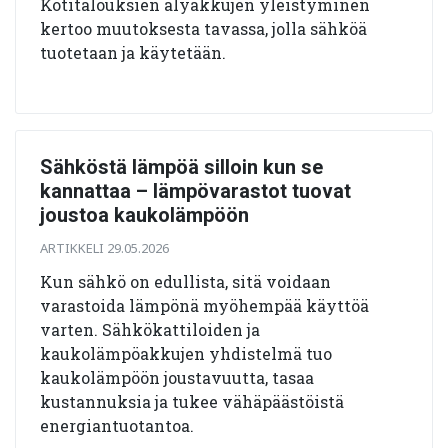
Kotitalouksien älyakkujen yleistyminen
kertoo muutoksesta tavassa, jolla sähköä
tuotetaan ja käytetään.
Sähköstä lämpöä silloin kun se
kannattaa – lämpövarastot tuovat
joustoa kaukolämpöön
ARTIKKELI 29.05.2026
Kun sähkö on edullista, sitä voidaan
varastoida lämpönä myöhempää käyttöä
varten. Sähkökattiloiden ja
kaukolämpöakkujen yhdistelmä tuo
kaukolämpöön joustavuutta, tasaa
kustannuksia ja tukee vähäpäästöistä
energiantuotantoa.