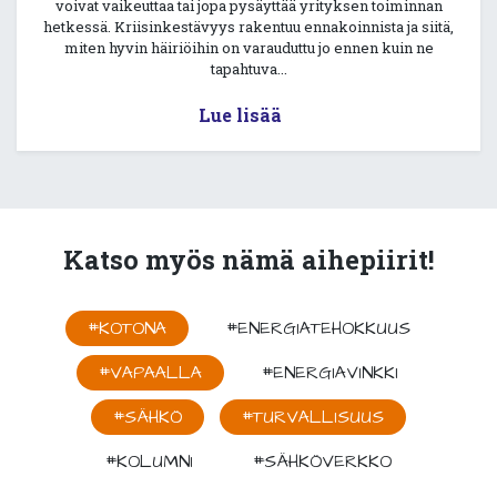
voivat vaikeuttaa tai jopa pysäyttää yrityksen toiminnan
hetkessä. Kriisinkestävyys rakentuu ennakoinnista ja siitä,
miten hyvin häiriöihin on varauduttu jo ennen kuin ne
tapahtuva...
Lue lisää
Katso myös nämä aihepiirit!
#KOTONA
#ENERGIATEHOKKUUS
#VAPAALLA
#ENERGIAVINKKI
#SÄHKÖ
#TURVALLISUUS
#KOLUMNI
#SÄHKÖVERKKO