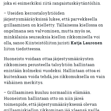
joka ei esimerkiksi riitä rangaistuskäytäntöihin.
– Useiden kerrostaloyhtiöiden
järjestysmääräyksissä lukee, että parvekkeella
grillaaminen on kielletty. Tällaisessa kiellossa on
ongelmana sen valvominen, mutta myös se,
minkälaisia seurauksia kiellon rikkomisella voi
olla, sanoo Kiinteistöliiton juristi
Katja Lauronen
liiton tiedotteessa.
Huoneisto voidaan ottaa järjestysmääräysten
rikkomisen perusteella taloyhtiön hallintaan
enintään kolmeksi vuodeksi. Hallintaan ottoa ei
kuitenkaan voida tehdä, jos rikkomuksella on vain
vähäinen merkitys.
– Grillaaminen kuuluu normaaliin elämään.
Huoneiston hallintaan otto on niin järeä
toimenpide, että järjestysmääräyksessä olevan
grillaamiskiellon rikkominen jää yleensä vaille