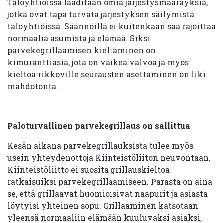
Taloyhtiöissä laaditaan omia järjestysmääräyksiä,
jotka ovat tapa turvata järjestyksen säilymistä
taloyhtiöissä. Säännöillä ei kuitenkaan saa rajoittaa
normaalia asumista ja elämää. Siksi
parvekegrillaamisen kieltäminen on
kimuranttiasia, jota on vaikea valvoa ja myös
kieltoa rikkoville seurausten asettaminen on liki
mahdotonta.
Paloturvallinen parvekegrillaus on sallittua
Kesän aikana parvekegrillauksista tulee myös
usein yhteydenottoja Kiinteistöliiton neuvontaan.
Kiinteistöliitto ei suosita grillauskieltoa
ratkaisuiksi parvekegrillaamiseen. Parasta on aina
se, että grillaavat huomioisivat naapurit ja asiasta
löytyisi yhteinen sopu. Grillaaminen katsotaan
yleensä normaaliin elämään kuuluvaksi asiaksi,