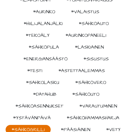
#ILMASTOINTI
#TOIMITUSVARMUUS
#AURINKO
#VALAISTUS
#HIILIJALANJÄLKI
#SÄHKÖAUTO
#TEKOÄLY
#AURINKOPANEELI
#SÄHKÖPULA
#LASKIAINEN
#ENERGIANSÄÄSTÖ
#SISUSTUS
#TESTI
#ASTETTAALEMMAS
#SAHKOLASKU
#SÄHKÖVERO
#DATAHUB
#SÄHKÖUTO
#SÄHKÖASENNUKSET
#VARAUTUMINEN
#YSTÄVÄNPÄIVÄ
#SÄHKÖHAMMASHARJA
#SÄHKÖGRILLI
#PÄÄSIÄINEN
#VETY