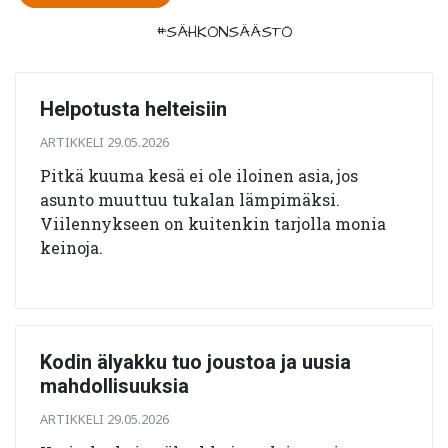
#SÄHKÖNSÄÄSTÖ
Helpotusta helteisiin
ARTIKKELI 29.05.2026
Pitkä kuuma kesä ei ole iloinen asia, jos
asunto muuttuu tukalan lämpimäksi.
Viilennykseen on kuitenkin tarjolla monia
keinoja.
Kodin älyakku tuo joustoa ja uusia
mahdollisuuksia
ARTIKKELI 29.05.2026