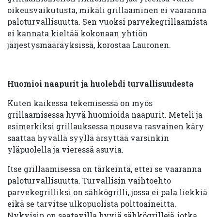
oikeusvaikutusta, mikäli grillaaminen ei vaaranna
paloturvallisuutta. Sen vuoksi parvekegrillaamista
ei kannata kieltää kokonaan yhtiön
järjestysmääräyksissä, korostaa Lauronen.
Huomioi naapurit ja huolehdi turvallisuudesta
Kuten kaikessa tekemisessä on myös
grillaamisessa hyvä huomioida naapurit. Meteli ja
esimerkiksi grillauksessa nouseva rasvainen käry
saattaa hyvällä syyllä ärsyttää varsinkin
yläpuolella ja vieressä asuvia.
Itse grillaamisessa on tärkeintä, ettei se vaaranna
paloturvallisuutta. Turvallisin vaihtoehto
parvekegrilliksi on sähkögrilli, jossa ei pala liekkiä
eikä se tarvitse ulkopuolista polttoaineitta.
Nykyisin on saatavilla hyviä sähkögrillejä, jotka