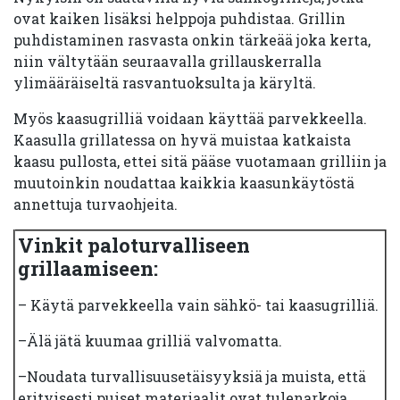
ovat kaiken lisäksi helppoja puhdistaa. Grillin
puhdistaminen rasvasta onkin tärkeää joka kerta,
niin vältytään seuraavalla grillauskerralla
ylimääräiseltä rasvantuoksulta ja käryltä.
Myös kaasugrilliä voidaan käyttää parvekkeella.
Kaasulla grillatessa on hyvä muistaa katkaista
kaasu pullosta, ettei sitä pääse vuotamaan grilliin ja
muutoinkin noudattaa kaikkia kaasunkäytöstä
annettuja turvaohjeita.
Vinkit paloturvalliseen
grillaamiseen:
– Käytä parvekkeella vain sähkö- tai kaasugrilliä.
–Älä jätä kuumaa grilliä valvomatta.
–Noudata turvallisuusetäisyyksiä ja muista, että
erityisesti puiset materiaalit ovat tulenarkoja.