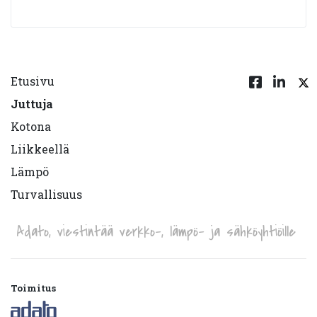
Etusivu
Juttuja
Kotona
Liikkeellä
Lämpö
Turvallisuus
Adato, viestintää verkko-, lämpö- ja sähköyhtiöille
Toimitus