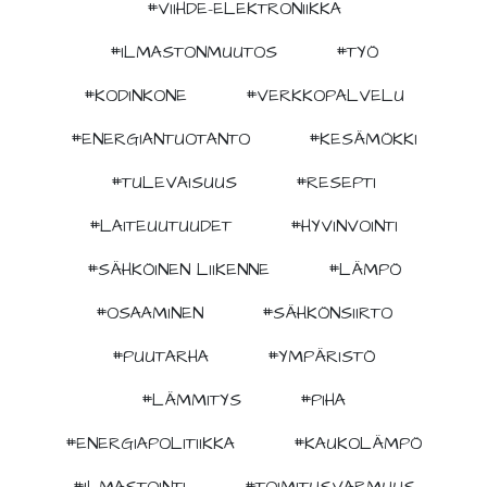
#VIIHDE-ELEKTRONIIKKA
#ILMASTONMUUTOS
#TYÖ
#KODINKONE
#VERKKOPALVELU
#ENERGIANTUOTANTO
#KESÄMÖKKI
#TULEVAISUUS
#RESEPTI
#LAITEUUTUUDET
#HYVINVOINTI
#SÄHKÖINEN LIIKENNE
#LÄMPÖ
#OSAAMINEN
#SÄHKÖNSIIRTO
#PUUTARHA
#YMPÄRISTÖ
#LÄMMITYS
#PIHA
#ENERGIAPOLITIIKKA
#KAUKOLÄMPÖ