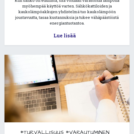
Kun sähkö on edullista, sitä voidaan varastoida lämpönä
myöhempää käyttöä varten. Sähkökattiloiden ja
kaukolämpöakkujen yhdistelmä tuo kaukolämpöön
joustavuutta, tasaa kustannuksia ja tukee vähäpäästöistä
energiantuotantoa.
Lue lisää
#TURVALLISUUS
#VARAUTUMINEN