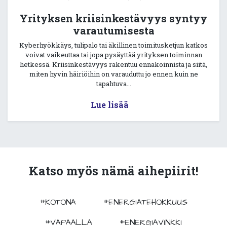
Yrityksen kriisinkestävyys syntyy
varautumisesta
Kyberhyökkäys, tulipalo tai äkillinen toimitusketjun katkos
voivat vaikeuttaa tai jopa pysäyttää yrityksen toiminnan
hetkessä. Kriisinkestävyys rakentuu ennakoinnista ja siitä,
miten hyvin häiriöihin on varauduttu jo ennen kuin ne
tapahtuva...
Lue lisää
Katso myös nämä aihepiirit!
#KOTONA
#ENERGIATEHOKKUUS
#VAPAALLA
#ENERGIAVINKKI