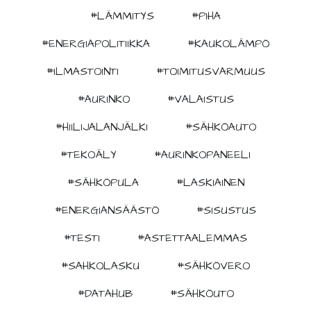
#LÄMMITYS
#PIHA
#ENERGIAPOLITIIKKA
#KAUKOLÄMPÖ
#ILMASTOINTI
#TOIMITUSVARMUUS
#AURINKO
#VALAISTUS
#HIILIJALANJÄLKI
#SÄHKÖAUTO
#TEKOÄLY
#AURINKOPANEELI
#SÄHKÖPULA
#LASKIAINEN
#ENERGIANSÄÄSTÖ
#SISUSTUS
#TESTI
#ASTETTAALEMMAS
#SAHKOLASKU
#SÄHKÖVERO
#DATAHUB
#SÄHKÖUTO