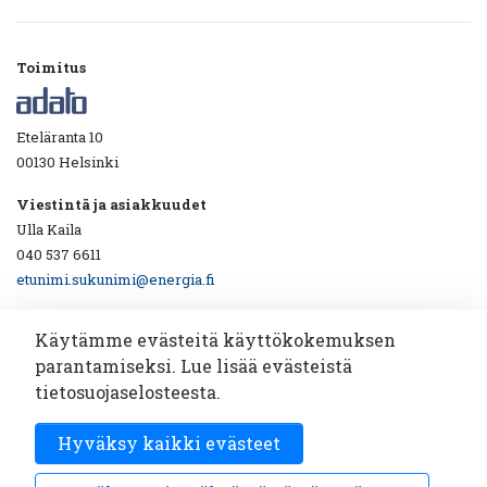
Toimitus
Eteläranta 10
00130 Helsinki
Viestintä ja asiakkuudet
Ulla Kaila
040 537 6611
etunimi.sukunimi@energia.fi
Käytämme evästeitä käyttökokemuksen
parantamiseksi. Lue lisää evästeistä
Ota yhteyttä!
tietosuojaselosteesta.
Katsotaan yhdessä miten viestintäyhteistyö toimii.
Hyväksy kaikki evästeet
Sähköpostiosoite
Tilaa
*