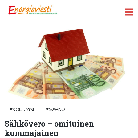
#KOLUMNI
#SÄHKÖ
Sähkövero – omituinen
kummajainen