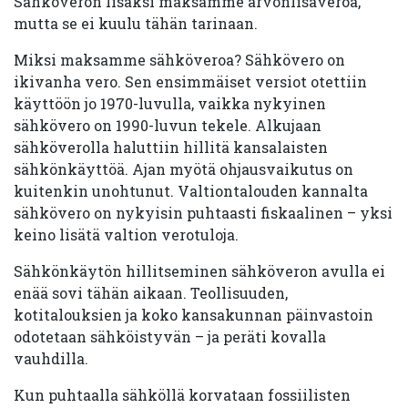
Sähköveron lisäksi maksamme arvonlisäveroa,
mutta se ei kuulu tähän tarinaan.
Miksi maksamme sähköveroa? Sähkövero on
ikivanha vero. Sen ensimmäiset versiot otettiin
käyttöön jo 1970-luvulla, vaikka nykyinen
sähkövero on 1990-luvun tekele. Alkujaan
sähköverolla haluttiin hillitä kansalaisten
sähkönkäyttöä. Ajan myötä ohjausvaikutus on
kuitenkin unohtunut. Valtiontalouden kannalta
sähkövero on nykyisin puhtaasti fiskaalinen – yksi
keino lisätä valtion verotuloja.
Sähkönkäytön hillitseminen sähköveron avulla ei
enää sovi tähän aikaan. Teollisuuden,
kotitalouksien ja koko kansakunnan päinvastoin
odotetaan sähköistyvän – ja peräti kovalla
vauhdilla.
Kun puhtaalla sähköllä korvataan fossiilisten