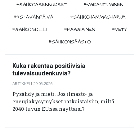
#SÄHKÖASENNUKSET
#VARAUTUMINEN
#YSTÄVÄNPÄIVÄ
#SÄHKÖHAMMASHARJA
#SÄHKÖGRILLI
#PÄÄSIÄINEN
#VETY
#SÄHKÖNSÄÄSTÖ
Kuka rakentaa positiivisia
tulevaisuudenkuvia?
ARTIKKELI 29.05.2026
Pysähdy ja mieti. Jos ilmasto- ja
energiakysymykset ratkaistaisiin, miltä
2040-luvun EU:ssa näyttäisi?