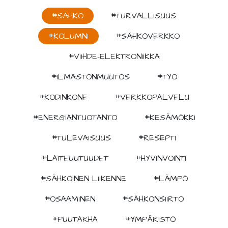
#SÄHKÖ
#TURVALLISUUS
#KOLUMNI
#SÄHKÖVERKKO
#VIIHDE-ELEKTRONIIKKA
#ILMASTONMUUTOS
#TYÖ
#KODINKONE
#VERKKOPALVELU
#ENERGIANTUOTANTO
#KESÄMÖKKI
#TULEVAISUUS
#RESEPTI
#LAITEUUTUUDET
#HYVINVOINTI
#SÄHKÖINEN LIIKENNE
#LÄMPÖ
#OSAAMINEN
#SÄHKÖNSIIRTO
#PUUTARHA
#YMPÄRISTÖ