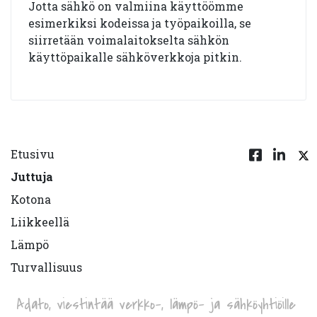
Jotta sähkö on valmiina käyttöömme
esimerkiksi kodeissa ja työpaikoilla, se
siirretään voimalaitokselta sähkön
käyttöpaikalle sähköverkkoja pitkin.
Etusivu
Juttuja
Kotona
Liikkeellä
Lämpö
Turvallisuus
Adato, viestintää verkko-, lämpö- ja sähköyhtiöille