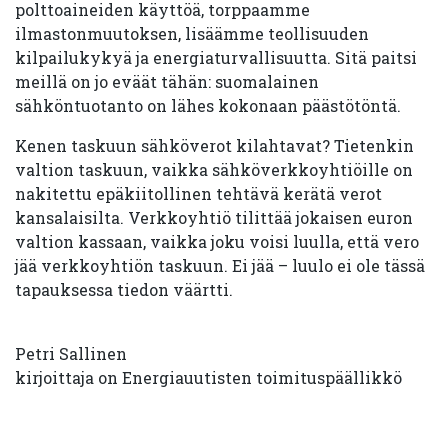
polttoaineiden käyttöä, torppaamme
ilmastonmuutoksen, lisäämme teollisuuden
kilpailukykyä ja energiaturvallisuutta. Sitä paitsi
meillä on jo eväät tähän: suomalainen
sähköntuotanto on lähes kokonaan päästötöntä.
Kenen taskuun sähköverot kilahtavat? Tietenkin
valtion taskuun, vaikka sähköverkkoyhtiöille on
nakitettu epäkiitollinen tehtävä kerätä verot
kansalaisilta. Verkkoyhtiö tilittää jokaisen euron
valtion kassaan, vaikka joku voisi luulla, että vero
jää verkkoyhtiön taskuun. Ei jää – luulo ei ole tässä
tapauksessa tiedon väärtti.
Petri Sallinen
kirjoittaja on Energiauutisten toimituspäällikkö