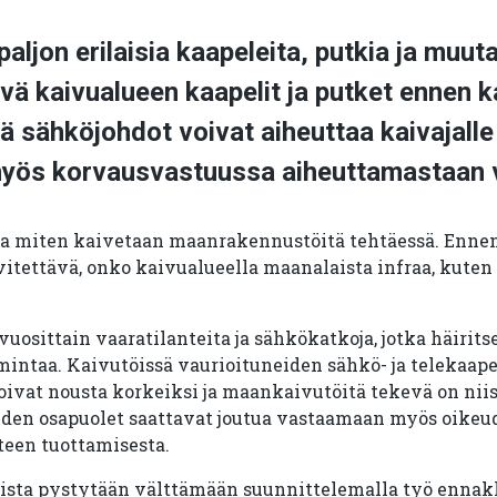
aljon erilaisia kaapeleita, putkia ja muuta
ävä kaivualueen kaapelit ja putket ennen 
ä sähköjohdot voivat aiheuttaa kaivajalle 
myös korvausvastuussa aiheuttamastaan 
ja miten kaivetaan maanrakennustöitä tehtäessä. Enne
itettävä, onko kaivualueella maanalaista infraa, kuten 
uosittain vaaratilanteita ja sähkökatkoja, jotka häirits
mintaa. Kaivutöissä vaurioituneiden sähkö- ja telekaap
ivat nousta korkeiksi ja maankaivutöitä tekevä on nii
den osapuolet saattavat joutua vastaamaan myös oike
teen tuottamisesta.
sta pystytään välttämään suunnittelemalla työ ennakk