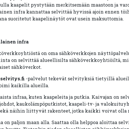
vulla kaapelit pystytään merkitsemään maastoon ja var
inen infra kannattaa selvittää hyvissä ajoin ennen töi
ikana suoritetut kaapelinäytöt ovat usein maksuttomia.
lainen infra
köverkkoyhtiöstä on oma sähköverkkojen näyttöpalvelu
nta on selvittää alueellisilta sähköverkkoyhtiöiltä, m
aiset sähköverkot.
selvitys.fi
-palvelut tekevät selvityksiä tietyillä alue
oimi kaikilla alueilla.
laista infraa, kuten kaapeleita ja putkia. Kaivajan on s
ohdot, kaukolämpöputkistot, kaapeli-tv- ja valokuituyh
sekä näihin liittyvät rakenteet, jotka kaikki voivat oll
aa on paljon maan alla. Saattaa olla helppoa aloittaa sel