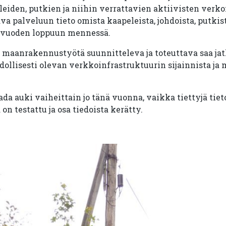
iden, putkien ja niihin verrattavien aktiivisten verkon
va palveluun tieto omista kaapeleista, johdoista, putkis
a vuoden loppuun mennessä.
maanrakennustyötä suunnitteleva ja toteuttava saa jat
ollisesti olevan verkkoinfrastruktuurin sijainnista ja m
ada auki vaiheittain jo tänä vuonna, vaikka tiettyjä tiet
n testattu ja osa tiedoista kerätty.