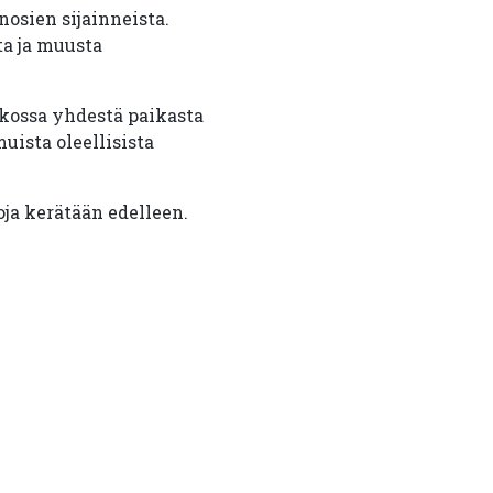
osien sijainneista.
ta ja muusta
kossa yhdestä paikasta
uista oleellisista
oja kerätään edelleen.