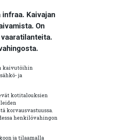
 infraa. Kaivajan
kaivamista. On
vaaratilanteita.
vahingosta.
n kaivutöihin
sähkö- ja
evät kotitalouksien
eleiden
stä korvausvastuussa.
udessa henkilövahingon
oon ja tilaamalla