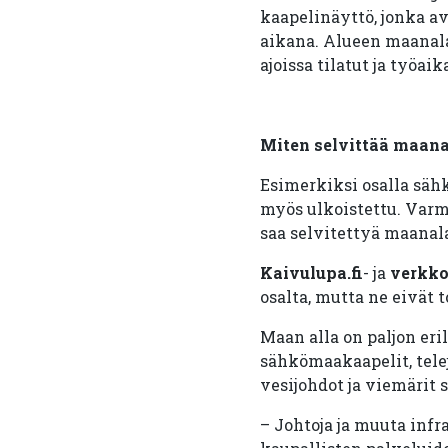
kaapelinäyttö, jonka a
aikana. Alueen maanala
ajoissa tilatut ja työa
Miten selvittää maana
Esimerkiksi osalla säh
myös ulkoistettu. Varmi
saa selvitettyä maanal
Kaivulupa.fi
- ja
verkko
osalta, mutta ne eivät t
Maan alla on paljon eri
sähkömaakaapelit, telej
vesijohdot ja viemärit 
– Johtoja ja muuta infr