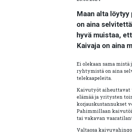
Maan alta löytyy p
on aina selvitett
hyvä muistaa, ett
Kaivaja on aina 
Ei olekaan sama mistä 
ryhtymistä on aina selv
telekaapeleita.
Kaivutyöt aiheuttavat v
elämää ja yritysten toi
korjauskustannukset vo
Pahimmillaan kaivutöi
tai vakavan vaaratilan
Valtaosa kaivuvahingoi