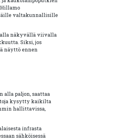
en ja kaukolämpöputkien
 Hillamo
ille valtakunnallisille
talla näkyvällä viivalla
kuutta. Siksi, jos
vä näyttö ennen
alla paljon, saattaa
toja kysytty kaikilta
mmin hallittavissa,
laisesta infrasta
uessaan sähköisessä