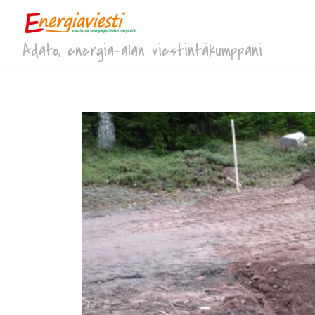
Adato, energia-alan viestintäkumppani