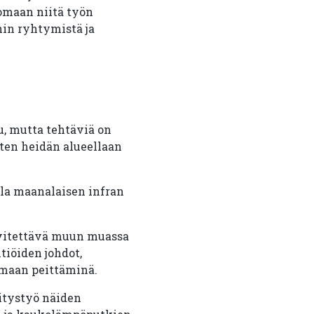
omaan niitä työn
hin ryhtymistä ja
, mutta tehtäviä on
iten heidän alueellaan
illa maanalaisen infran
elvitettävä muun muassa
tiöiden johdot,
a maan peittäminä.
vitystyö näiden