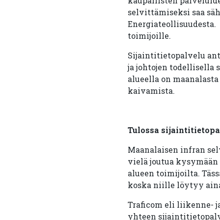
kaupallisten palveluid
selvittämiseksi saa sä
Energiateollisuudesta. 
toimijoille.
Sijaintitietopalvelu an
ja johtojen todellisella
alueella on maanalasta 
kaivamista.
Tulossa sijaintitietop
Maanalaisen infran selv
vielä joutua kysymään 
alueen toimijoilta. Täs
koska niille löytyy ain
Traficom eli liikenne- 
yhteen sijaintitietopal