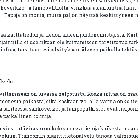
en kautta. Tietenkin tiedon alueellisten sähköverkkoj
hköverkko- ja lämpöyhtiöltä, vinkkaa asiantuntija Harri
– Tapoja on monia, mutta paljon näyttää keskittyneen nä
taa karttatiedon ja tiedon alueen johdonomistajista. Kar
 sijainnilla ei useinkaan ole kaivamiseen tarvittavaa tark
infraa, tarvitaan esiselvityksen jälkeen paikalla tehtä
alvelu
ittämiseen on luvassa helpotusta. Koska infraa on maan 
monesta paikasta, eikä koskaan voi olla varma onko tie
sä suhteessa sähköverkot ja lämpöputkistot ovat helpoi
a paikallinen toimija.
ja viestintävirasto on kokoamassa tietoja kaikesta maana
veluun. Traficomin sijaintitietopalvelu tarjoaa valmist