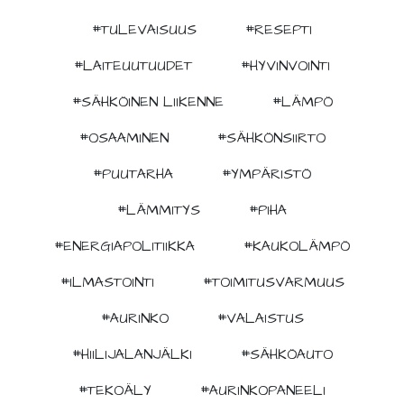
#TULEVAISUUS
#RESEPTI
#LAITEUUTUUDET
#HYVINVOINTI
#SÄHKÖINEN LIIKENNE
#LÄMPÖ
#OSAAMINEN
#SÄHKÖNSIIRTO
#PUUTARHA
#YMPÄRISTÖ
#LÄMMITYS
#PIHA
#ENERGIAPOLITIIKKA
#KAUKOLÄMPÖ
#ILMASTOINTI
#TOIMITUSVARMUUS
#AURINKO
#VALAISTUS
#HIILIJALANJÄLKI
#SÄHKÖAUTO
#TEKOÄLY
#AURINKOPANEELI