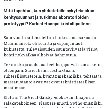
Mitä tapahtuu, kun yhdistetään nykytekniikan
kehityssuunnat ja tutkimuslaboratorioiden
prototyypit? Kurkistetaanpa kristallipalloon.
Sata vuotta sitten elettiin huikeaa nousukautta.
Maailmansota oli sodittu ja espanjantauti
kukistettu. Tulevaisuuden suuntaviivat ja visiot
kohti nykyaikaa alkoivat hahmottua.
Tekniikka ja uudet aatteet harppoivat ison askelin
eteenpäin. Surrealismi, abstraktismi,
suhteellisuusteoria, kvanttimekaniikka, tehtaat ja
massatuotanto avasivat ovet teknistieteellisen
maailmaan.
Elettiin The Great Gatsby -elokuvan ilmapiiriä
salakapakoineen. Flappers-muoti, Swing-musiikki,