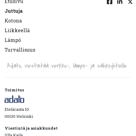
Etusivu
Juttuja
Kotona
Liikkeellä
Lämpö
Turvallisuus
Adato, viestintää verkko-, lämpö- ja sähköyhtiöille
Toimitus
Eteläranta 10
00130 Helsinki
Viestintä ja asiakkuudet
Ulla Kaila