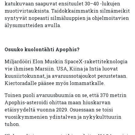
katukuvaan saapuvat ensituulet 30–40 -lukujen
muotivirtauksista. Taidokkaimmatkin silmämeikit
syntyvät nopeasti silmäluuppien ja ohjelmoitavien
älysumutteiden avulla.
Osuuko kuolontähti Apophis?
Miljardööri Elon Muskin SpaceX-rakettiteknologia
vie ihmisen Marsiin. USA, Kiina ja Intia luovat
kuusiirtokunnat, ja avaruussotajoukot perustetaan.
Kiertoradalle pääsee myös lomamatkalle.
Toinen puoli avaruusbuumia on se, että 370 metrin
Apophis-asteroidi ohittaa maan hiuskarvan
etäisyydeltä vuonna 2029. Osuessaan se toisi
vuosikymmenien ydintalven ja nykykulttuurin
tuhon.