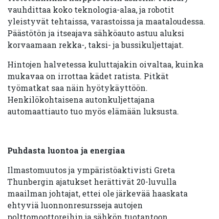
vauhdittaa koko teknologia-alaa, ja robotit
yleistyvät tehtaissa, varastoissa ja maataloudessa.
Päästötön ja itseajava sähköauto astuu aluksi
korvaamaan rekka-, taksi- ja bussikuljettajat.
Hintojen halvetessa kuluttajakin oivaltaa, kuinka
mukavaa on irrottaa kädet ratista. Pitkät
työmatkat saa näin hyötykäyttöön.
Henkilökohtaisena autonkuljettajana
automaattiauto tuo myös elämään luksusta.
Puhdasta luontoa ja energiaa
Ilmastomuutos ja ympäristöaktivisti Greta
Thunbergin ajatukset herättivät 20-luvulla
maailman johtajat, ettei ole järkevää haaskata
ehtyviä luonnonresursseja autojen
polttomoottoreihin ja sähkön tuotantoon.