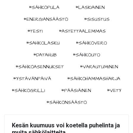
#SÄHKÖPULA
#LASKIAINEN
#ENERGIANSÄÄSTÖ
#SISUSTUS
#TESTI
#ASTETTAALEMMAS
#SAHKOLASKU
#SÄHKÖVERO
#DATAHUB
#SÄHKÖUTO
#SÄHKÖASENNUKSET
#VARAUTUMINEN
#YSTÄVÄNPÄIVÄ
#SÄHKÖHAMMASHARJA
#SÄHKÖGRILLI
#PÄÄSIÄINEN
#VETY
#SÄHKÖNSÄÄSTÖ
Kesän kuumuus voi koetella puhelinta ja
muita sähkölaitteita