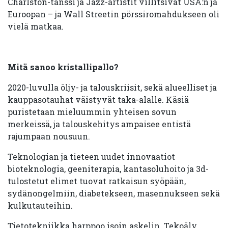
Charlston-tanssi ja Jazz-artistit villitsivät USA:n ja
Euroopan – ja Wall Streetin pörssiromahdukseen oli
vielä matkaa.
Mitä sanoo kristallipallo?
2020-luvulla öljy- ja talouskriisit, sekä alueelliset ja
kauppasotauhat väistyvät taka-alalle. Käsiä
puristetaan mieluummin yhteisen sovun
merkeissä, ja talouskehitys ampaisee entistä
rajumpaan nousuun.
Teknologian ja tieteen uudet innovaatiot
bioteknologia, geeniterapia, kantasoluhoito ja 3d-
tulostetut elimet tuovat ratkaisun syöpään,
sydänongelmiin, diabetekseen, masennukseen sekä
kulkutauteihin.
Tietotekniikka harppoo isoin askelin. Tekoäly