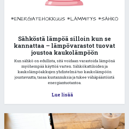
#ENERGIATEHOKKUUS
#LÄMMITYS
#SÄHKÖ
Sähköstä lämpöä silloin kun se
kannattaa – lämpövarastot tuovat
joustoa kaukolämpöön
Kun sähkö on edullista, sitä voidaan varastoida lämpönä
myöhempää käyttöä varten. Sähkökattiloiden ja
kaukolämpöakkujen yhdistelmä tuo kaukolämpöön
joustavuutta, tasaa kustannuksia ja tukee vähäpäästöistä
energiantuotantoa.
Lue lisää