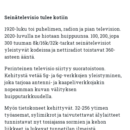
Seinätelevisio tulee kotiin
1920-luku toi puhelimen, radion ja pian television.
2020-luvulla ne hiotaan huippuunsa. 100, 200, jopa
300 tuuman 8k/16k/32k-tarkat seinätelevisiot
yleistyvät kodeissa ja nettiradiot toistavat 360-
asteen ääntä.
Perinteinen televisio siirtyy suoratoistoon.
Kehitystä vetää 5g- ja 6g-verkkojen yleistyminen,
joka tarjoaa antenni- ja kaapeliverkkojakin
nopeamman kuvan välityksen
huipputarkkuudella.
Myös tietokoneet kehittyvät. 32-256 ytimen
työasemat, sylimikrot ja taivutettavat älylaitteet
tunnistavat nyt tosiajassa sormien ja kehon
liikkeet, ja lukevat tunnetilan ilmeistä.