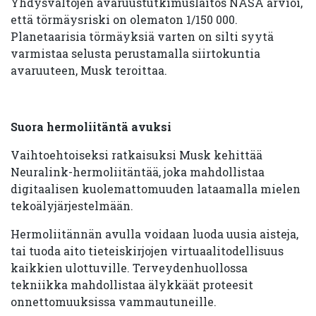
Yhdysvaltojen avaruustutkimuslaitos NASA arvioi,
että törmäysriski on olematon 1/150 000.
Planetaarisia törmäyksiä varten on silti syytä
varmistaa selusta perustamalla siirtokuntia
avaruuteen, Musk teroittaa.
Suora hermoliitäntä avuksi
Vaihtoehtoiseksi ratkaisuksi Musk kehittää
Neuralink-hermoliitäntää, joka mahdollistaa
digitaalisen kuolemattomuuden lataamalla mielen
tekoälyjärjestelmään.
Hermoliitännän avulla voidaan luoda uusia aisteja,
tai tuoda aito tieteiskirjojen virtuaalitodellisuus
kaikkien ulottuville. Terveydenhuollossa
tekniikka mahdollistaa älykkäät proteesit
onnettomuuksissa vammautuneille.