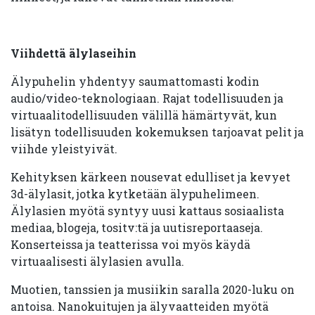
Viihdettä älylaseihin
Älypuhelin yhdentyy saumattomasti kodin
audio/video-teknologiaan. Rajat todellisuuden ja
virtuaalitodellisuuden välillä hämärtyvät, kun
lisätyn todellisuuden kokemuksen tarjoavat pelit ja
viihde yleistyivät.
Kehityksen kärkeen nousevat edulliset ja kevyet
3d-älylasit, jotka kytketään älypuhelimeen.
Älylasien myötä syntyy uusi kattaus sosiaalista
mediaa, blogeja, tositv:tä ja uutisreportaaseja.
Konserteissa ja teatterissa voi myös käydä
virtuaalisesti älylasien avulla.
Muotien, tanssien ja musiikin saralla 2020-luku on
antoisa. Nanokuitujen ja älyvaatteiden myötä