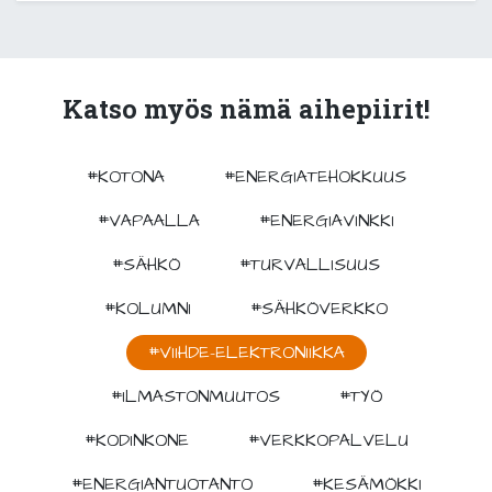
Katso myös nämä aihepiirit!
#KOTONA
#ENERGIATEHOKKUUS
#VAPAALLA
#ENERGIAVINKKI
#SÄHKÖ
#TURVALLISUUS
#KOLUMNI
#SÄHKÖVERKKO
#VIIHDE-ELEKTRONIIKKA
#ILMASTONMUUTOS
#TYÖ
#KODINKONE
#VERKKOPALVELU
#ENERGIANTUOTANTO
#KESÄMÖKKI