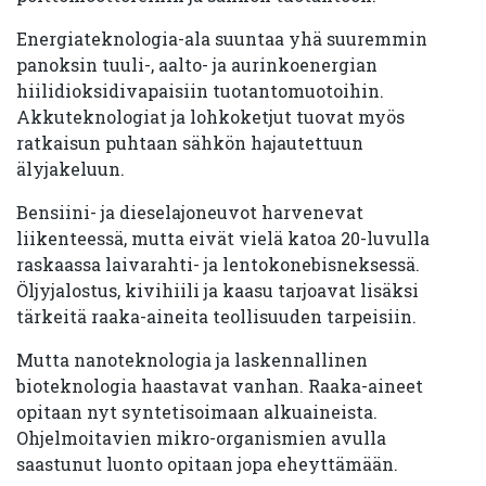
Energiateknologia-ala suuntaa yhä suuremmin
panoksin tuuli-, aalto- ja aurinkoenergian
hiilidioksidivapaisiin tuotantomuotoihin.
Akkuteknologiat ja lohkoketjut tuovat myös
ratkaisun puhtaan sähkön hajautettuun
älyjakeluun.
Bensiini- ja dieselajoneuvot harvenevat
liikenteessä, mutta eivät vielä katoa 20-luvulla
raskaassa laivarahti- ja lentokonebisneksessä.
Öljyjalostus, kivihiili ja kaasu tarjoavat lisäksi
tärkeitä raaka-aineita teollisuuden tarpeisiin.
Mutta nanoteknologia ja laskennallinen
bioteknologia haastavat vanhan. Raaka-aineet
opitaan nyt syntetisoimaan alkuaineista.
Ohjelmoitavien mikro-organismien avulla
saastunut luonto opitaan jopa eheyttämään.