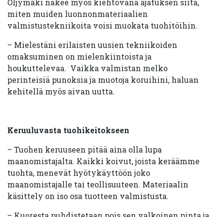
Öljymäki näkee myös kiehtovana ajatuksen siitä,
miten muiden luonnonmateriaalien
valmistustekniikoita voisi muokata tuohitöihin.
– Mielestäni erilaisten uusien tekniikoiden
omaksuminen on mielenkiintoista ja
houkuttelevaa. Vaikka valmistan melko
perinteisiä punoksia ja muotoja koruihini, haluan
kehitellä myös aivan uutta.
Keruuluvasta tuohikeitokseen
– Tuohen keruuseen pitää aina olla lupa
maanomistajalta. Kaikki koivut, joista keräämme
tuohta, menevät hyötykäyttöön joko
maanomistajalle tai teollisuuteen. Materiaalin
käsittely on iso osa tuotteen valmistusta.
– Kuoresta puhdistetaan pois sen valkoinen pinta ja