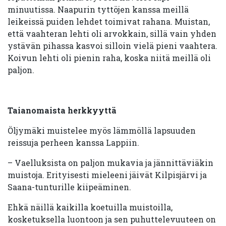
minuutissa. Naapurin tyttöjen kanssa meillä
leikeissä puiden lehdet toimivat rahana. Muistan,
että vaahteran lehti oli arvokkain, sillä vain yhden
ystävän pihassa kasvoi silloin vielä pieni vaahtera.
Koivun lehti oli pienin raha, koska niitä meillä oli
paljon.
Taianomaista herkkyyttä
Öljymäki muistelee myös lämmöllä lapsuuden
reissuja perheen kanssa Lappiin.
– Vaelluksista on paljon mukavia ja jännittäviäkin
muistoja. Erityisesti mieleeni jäivät Kilpisjärvi ja
Saana-tunturille kiipeäminen.
Ehkä näillä kaikilla koetuilla muistoilla,
kosketuksella luontoon ja sen puhuttelevuuteen on