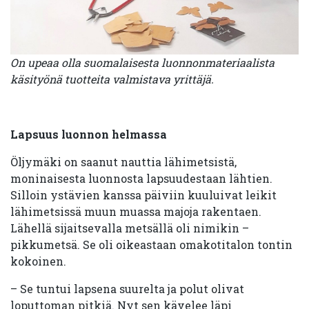
On upeaa olla suomalaisesta luonnonmateriaalista
käsityönä tuotteita valmistava yrittäjä.
Lapsuus luonnon helmassa
Öljymäki on saanut nauttia lähimetsistä,
moninaisesta luonnosta lapsuudestaan lähtien.
Silloin ystävien kanssa päiviin kuuluivat leikit
lähimetsissä muun muassa majoja rakentaen.
Lähellä sijaitsevalla metsällä oli nimikin –
pikkumetsä. Se oli oikeastaan omakotitalon tontin
kokoinen.
– Se tuntui lapsena suurelta ja polut olivat
loputtoman pitkiä. Nyt sen kävelee läpi