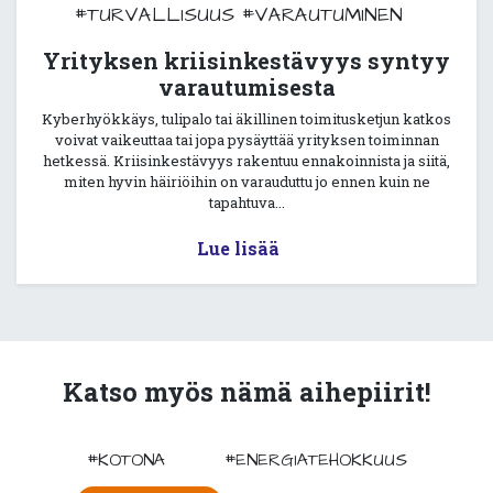
#TURVALLISUUS
#VARAUTUMINEN
Yrityksen kriisinkestävyys syntyy
varautumisesta
Kyberhyökkäys, tulipalo tai äkillinen toimitusketjun katkos
voivat vaikeuttaa tai jopa pysäyttää yrityksen toiminnan
hetkessä. Kriisinkestävyys rakentuu ennakoinnista ja siitä,
miten hyvin häiriöihin on varauduttu jo ennen kuin ne
tapahtuva...
Lue lisää
Katso myös nämä aihepiirit!
#KOTONA
#ENERGIATEHOKKUUS