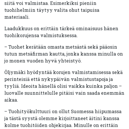
siitä voi valmistaa. Esimerkiksi pieniin
tuohihelmiin täytyy valita ohut taipuisa
materiaali.
Laadukkuus on erittäin tärkeä ominaisuus hänen
tuohikorujensa valmistuksessa.
– Tuohet kerätään omasta metsästä sekä pääosin
tutun metsäfirman kautta, jonka kanssa minulla on
jo monen vuoden hyvä yhteistyö.
Öljymäki hyödyntää korujen valmistamisessa sekä
perinteisiä että nykypäivän valmistustapoja ja
tyyliä. Ideoita hänellä olisi vaikka kuinka paljon –
luovalle suunnittelulle pitäisi vain saada enemmän
aikaa.
– Tuohityökulttuuri on ollut Suomessa hiipumassa
ja tästä syystä olemme kirjoittaneet äitini kanssa
kolme tuohitöiden ohjekirjaa. Minulle on erittäin