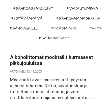
#SÄHKÖASENNUKSET
#VARAUTUMINEN
#YSTÄVÄNPÄIVÄ
#SÄHKÖHAMMASHARJA
#SÄHKÖGRILLI
#PÄÄSIÄINEN
#VETY
#SÄHKÖNSÄÄSTÖ
Alkoholittomat mocktailit hurmaavat
pikkujouluissa
ARTIKKELI 13.11.2025
Mocktailit ovat nousseet juhlapöytien
uusiksi tähdiksi. Ne tarjoavat makua ja
tunnelmaa ilman alkoholia, ja vain
mielikuvitus on rajana reseptejä loihtiessa.