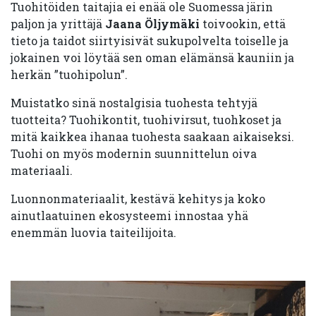
Tuohitöiden taitajia ei enää ole Suomessa järin
paljon ja yrittäjä
Jaana Öljymäki
toivookin, että
tieto ja taidot siirtyisivät sukupolvelta toiselle ja
jokainen voi löytää sen oman elämänsä kauniin ja
herkän ”tuohipolun”.
Muistatko sinä nostalgisia tuohesta tehtyjä
tuotteita? Tuohikontit, tuohivirsut, tuohkoset ja
mitä kaikkea ihanaa tuohesta saakaan aikaiseksi.
Tuohi on myös modernin suunnittelun oiva
materiaali.
Luonnonmateriaalit, kestävä kehitys ja koko
ainutlaatuinen ekosysteemi innostaa yhä
enemmän luovia taiteilijoita.