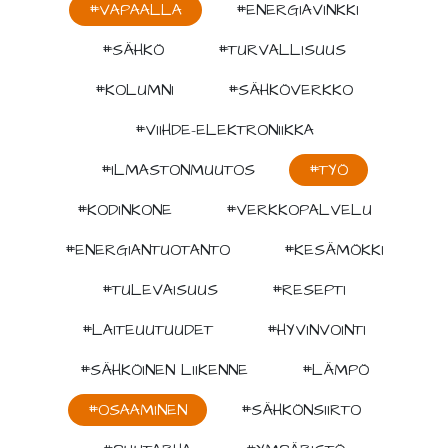
#VAPAALLA
#ENERGIAVINKKI
#SÄHKÖ
#TURVALLISUUS
#KOLUMNI
#SÄHKÖVERKKO
#VIIHDE-ELEKTRONIIKKA
#ILMASTONMUUTOS
#TYÖ
#KODINKONE
#VERKKOPALVELU
#ENERGIANTUOTANTO
#KESÄMÖKKI
#TULEVAISUUS
#RESEPTI
#LAITEUUTUUDET
#HYVINVOINTI
#SÄHKÖINEN LIIKENNE
#LÄMPÖ
#OSAAMINEN
#SÄHKÖNSIIRTO