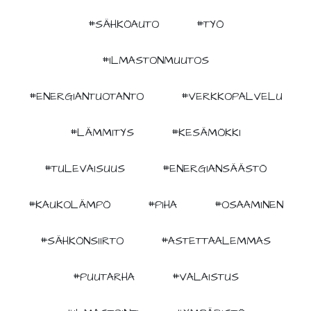
#SÄHKÖAUTO
#TYÖ
#ILMASTONMUUTOS
#ENERGIANTUOTANTO
#VERKKOPALVELU
#LÄMMITYS
#KESÄMÖKKI
#TULEVAISUUS
#ENERGIANSÄÄSTÖ
#KAUKOLÄMPÖ
#PIHA
#OSAAMINEN
#SÄHKÖNSIIRTO
#ASTETTAALEMMAS
#PUUTARHA
#VALAISTUS