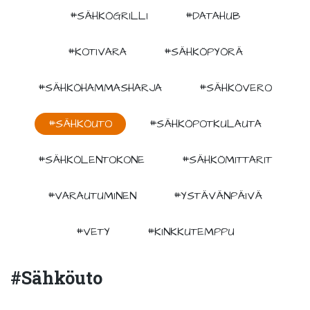
#SÄHKÖGRILLI
#DATAHUB
#KOTIVARA
#SÄHKÖPYÖRÄ
#SÄHKÖHAMMASHARJA
#SÄHKÖVERO
#SÄHKÖUTO
#SÄHKÖPOTKULAUTA
#SÄHKÖLENTOKONE
#SÄHKÖMITTARIT
#VARAUTUMINEN
#YSTÄVÄNPÄIVÄ
#VETY
#KINKKUTEMPPU
#sähköuto