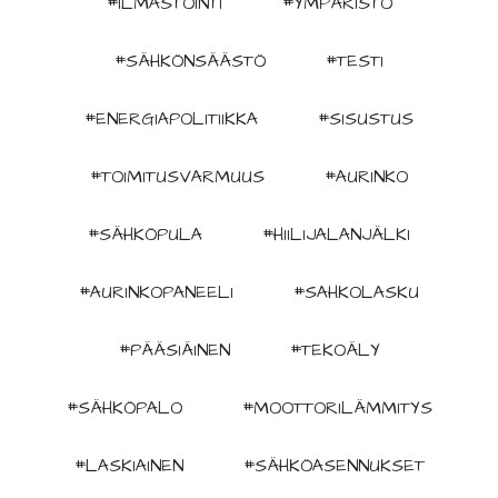
#ILMASTOINTI
#YMPÄRISTÖ
#SÄHKÖNSÄÄSTÖ
#TESTI
#ENERGIAPOLITIIKKA
#SISUSTUS
#TOIMITUSVARMUUS
#AURINKO
#SÄHKÖPULA
#HIILIJALANJÄLKI
#AURINKOPANEELI
#SAHKOLASKU
#PÄÄSIÄINEN
#TEKOÄLY
#SÄHKÖPALO
#MOOTTORILÄMMITYS
#LASKIAINEN
#SÄHKÖASENNUKSET