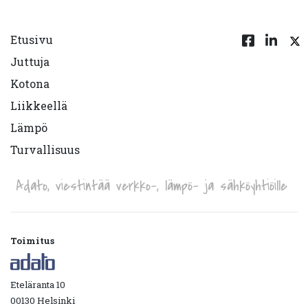
Etusivu
Juttuja
Kotona
Liikkeellä
Lämpö
Turvallisuus
Adato, viestintää verkko-, lämpö- ja sähköyhtiöille
Toimitus
Eteläranta 10
00130 Helsinki