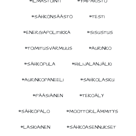
#ILMASTOINTI
#YMPÄRISTÖ
#SÄHKÖNSÄÄSTÖ
#TESTI
#ENERGIAPOLITIIKKA
#SISUSTUS
#TOIMITUSVARMUUS
#AURINKO
#SÄHKÖPULA
#HIILIJALANJÄLKI
#AURINKOPANEELI
#SAHKOLASKU
#PÄÄSIÄINEN
#TEKOÄLY
#SÄHKÖPALO
#MOOTTORILÄMMITYS
#LASKIAINEN
#SÄHKÖASENNUKSET