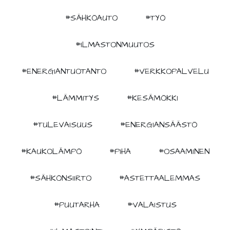
#SÄHKÖAUTO
#TYÖ
#ILMASTONMUUTOS
#ENERGIANTUOTANTO
#VERKKOPALVELU
#LÄMMITYS
#KESÄMÖKKI
#TULEVAISUUS
#ENERGIANSÄÄSTÖ
#KAUKOLÄMPÖ
#PIHA
#OSAAMINEN
#SÄHKÖNSIIRTO
#ASTETTAALEMMAS
#PUUTARHA
#VALAISTUS