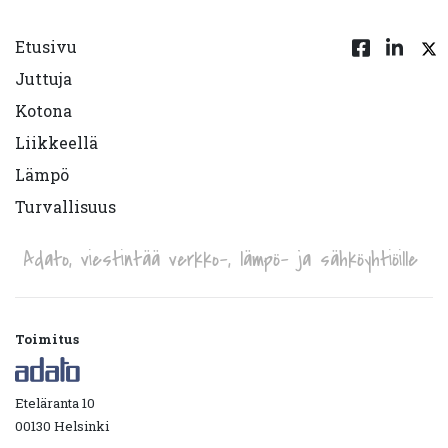
Etusivu
Juttuja
Kotona
Liikkeellä
Lämpö
Turvallisuus
Adato, viestintää verkko-, lämpö- ja sähköyhtiöille
Toimitus
Eteläranta 10
00130 Helsinki