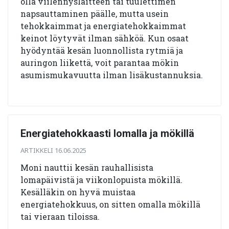
olla viilennyslaitteen tai tuulettimen
napsauttaminen päälle, mutta usein
tehokkaimmat ja energiatehokkaimmat
keinot löytyvät ilman sähköä. Kun osaat
hyödyntää kesän luonnollista rytmiä ja
auringon liikettä, voit parantaa mökin
asumismukavuutta ilman lisäkustannuksia.
Energiatehokkaasti lomalla ja mökillä
ARTIKKELI 16.06.2025
Moni nauttii kesän rauhallisista
lomapäivistä ja viikonlopuista mökillä.
Kesälläkin on hyvä muistaa
energiatehokkuus, on sitten omalla mökillä
tai vieraan tiloissa.