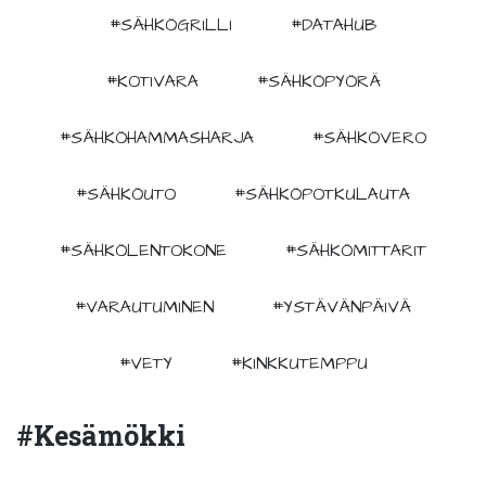
#SÄHKÖGRILLI
#DATAHUB
#KOTIVARA
#SÄHKÖPYÖRÄ
#SÄHKÖHAMMASHARJA
#SÄHKÖVERO
#SÄHKÖUTO
#SÄHKÖPOTKULAUTA
#SÄHKÖLENTOKONE
#SÄHKÖMITTARIT
#VARAUTUMINEN
#YSTÄVÄNPÄIVÄ
#VETY
#KINKKUTEMPPU
#kesämökki