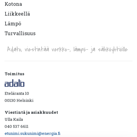
Kotona
Liikkeellä
Lämpö
Turvallisuus
Adato, viestintää verkko-, lämpö- ja sähköyhtiöille
Toimitus
Eteläranta 10
00130 Helsinki
Viestintä ja asiakkuudet
Ulla Kaila
040 537 6611
etunimi.sukunimi@energia.fi