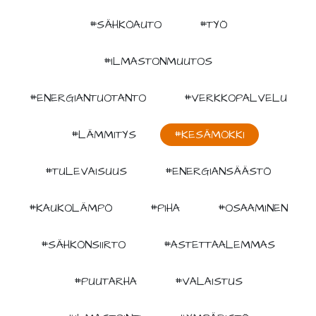
#SÄHKÖAUTO
#TYÖ
#ILMASTONMUUTOS
#ENERGIANTUOTANTO
#VERKKOPALVELU
#LÄMMITYS
#KESÄMÖKKI
#TULEVAISUUS
#ENERGIANSÄÄSTÖ
#KAUKOLÄMPÖ
#PIHA
#OSAAMINEN
#SÄHKÖNSIIRTO
#ASTETTAALEMMAS
#PUUTARHA
#VALAISTUS