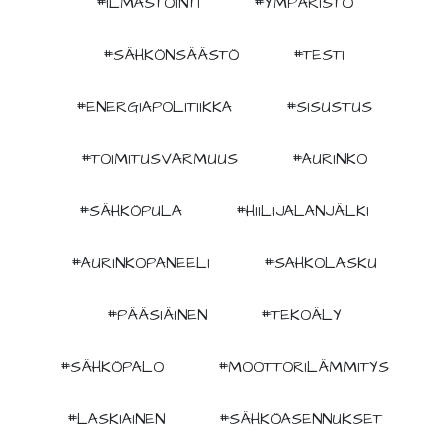
#ILMASTOINTI
#YMPÄRISTÖ
#SÄHKÖNSÄÄSTÖ
#TESTI
#ENERGIAPOLITIIKKA
#SISUSTUS
#TOIMITUSVARMUUS
#AURINKO
#SÄHKÖPULA
#HIILIJALANJÄLKI
#AURINKOPANEELI
#SAHKOLASKU
#PÄÄSIÄINEN
#TEKOÄLY
#SÄHKÖPALO
#MOOTTORILÄMMITYS
#LASKIAINEN
#SÄHKÖASENNUKSET