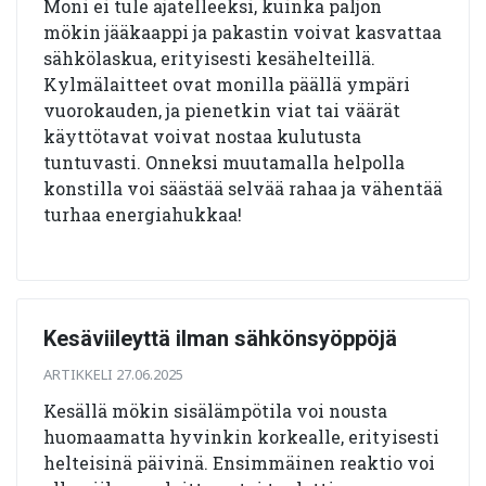
Moni ei tule ajatelleeksi, kuinka paljon
mökin jääkaappi ja pakastin voivat kasvattaa
sähkölaskua, erityisesti kesähelteillä.
Kylmälaitteet ovat monilla päällä ympäri
vuorokauden, ja pienetkin viat tai väärät
käyttötavat voivat nostaa kulutusta
tuntuvasti. Onneksi muutamalla helpolla
konstilla voi säästää selvää rahaa ja vähentää
turhaa energiahukkaa!
Kesäviileyttä ilman sähkönsyöppöjä
ARTIKKELI 27.06.2025
Kesällä mökin sisälämpötila voi nousta
huomaamatta hyvinkin korkealle, erityisesti
helteisinä päivinä. Ensimmäinen reaktio voi