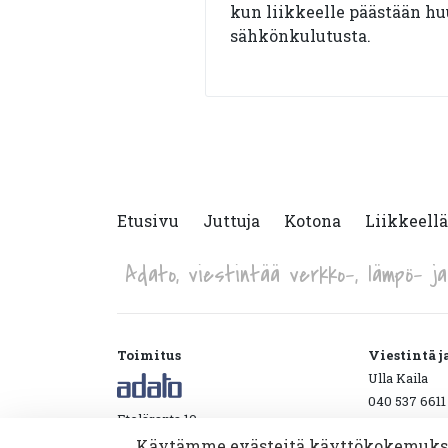
kun liikkeelle päästään h
sähkönkulutusta.
Etusivu
Juttuja
Kotona
Liikkeellä
Adato, viestintää verkko-, lämpö- ja 
Toimitus
Viestintä 
Ulla Kaila
040 537 6611
Eteläranta 10
etunimi.suk
00130 Helsinki
Käytämme evästeitä käyttökokemuksen 