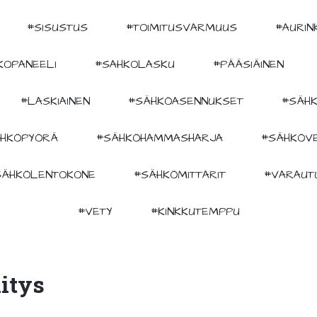
#SISUSTUS
#TOIMITUSVARMUUS
#AURIN
KOPANEELI
#SAHKOLASKU
#PÄÄSIÄINEN
#LASKIAINEN
#SÄHKÖASENNUKSET
#SÄHK
HKÖPYÖRÄ
#SÄHKÖHAMMASHARJA
#SÄHKÖV
SÄHKÖLENTOKONE
#SÄHKÖMITTARIT
#VARAUT
#VETY
#KINKKUTEMPPU
itys