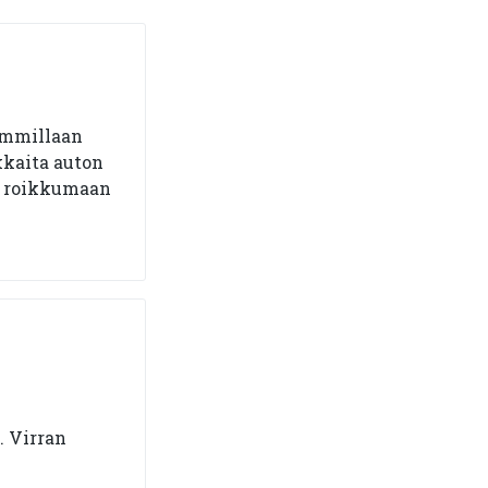
himmillaan
kkaita auton
ää roikkumaan
. Virran