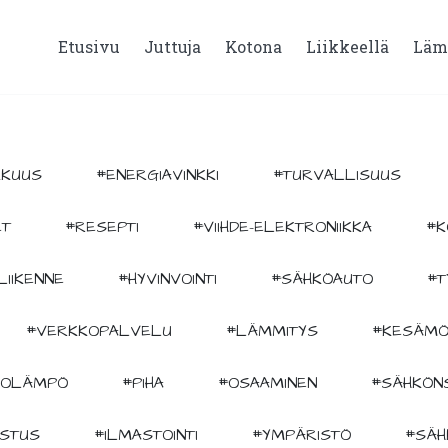
Etusivu
Juttuja
Kotona
Liikkeellä
Läm
KKUUS
#ENERGIAVINKKI
#TURVALLISUUS
ET
#RESEPTI
#VIIHDE-ELEKTRONIIKKA
#K
LIIKENNE
#HYVINVOINTI
#SÄHKÖAUTO
#T
#VERKKOPALVELU
#LÄMMITYS
#KESÄMÖ
KOLÄMPÖ
#PIHA
#OSAAMINEN
#SÄHKÖNS
ISTUS
#ILMASTOINTI
#YMPÄRISTÖ
#SÄH