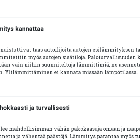
mitys kannattaa
uistuttivat taas autoilijoita autojen esilämmityksen ta
ämmitettiin myös autojen sisätiloja. Paloturvallisuuden 
etään vain niihin suunniteltuja lämmittimiä, ne asenneta
. Ylilämmittäminen ei kannata missään lämpötilassa.
okkaasti ja turvallisesti
ulee mahdollisimman vähän pakokaasuja omaan ja naapu
inetta ja vähentää päästöjä. Lämmitys parantaa myös tu