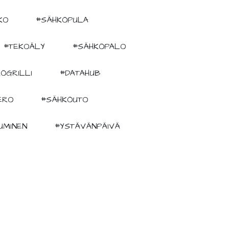
KO
#SÄHKÖPULA
#TEKOÄLY
#SÄHKÖPALO
ÖGRILLI
#DATAHUB
ERO
#SÄHKÖUTO
UMINEN
#YSTÄVÄNPÄIVÄ