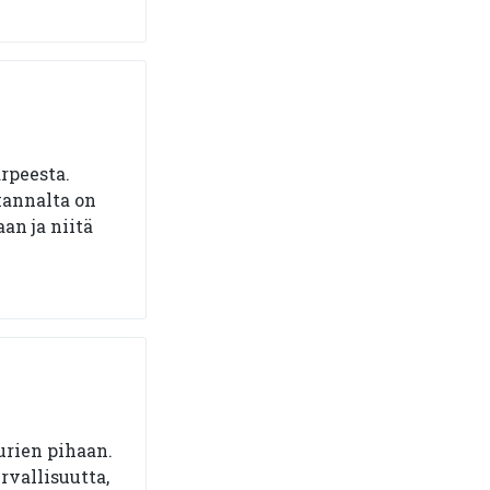
rpeesta.
kannalta on
an ja niitä
rien pihaan.
rvallisuutta,