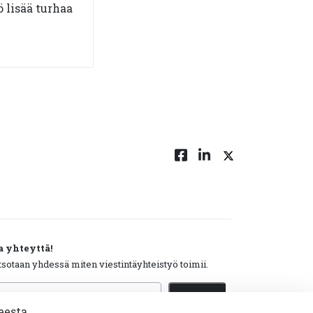
 lisää turhaa
a yhteyttä!
tsotaan yhdessä miten viestintäyhteistyö toimii.
hköpostiosoite
Tilaa
eesta.