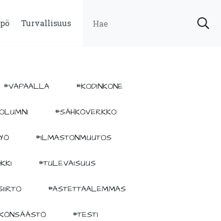
pö
Turvallisuus
#VAPAALLA
#KODINKONE
OLUMNI
#SÄHKÖVERKKO
YÖ
#ILMASTONMUUTOS
KKI
#TULEVAISUUS
IIRTO
#ASTETTAALEMMAS
KÖNSÄÄSTÖ
#TESTI