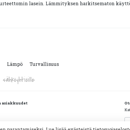
uurteettomin lasein. Lämmityksen harkitsematon käyttö
Lämpö
Turvallisuus
sähköyhtiöille
ja asiakkuudet
Ot
Ka
Sä
unimi@energia.fi
*
parantamiseksi. Lue lisää evästeistä tietosuojaselost