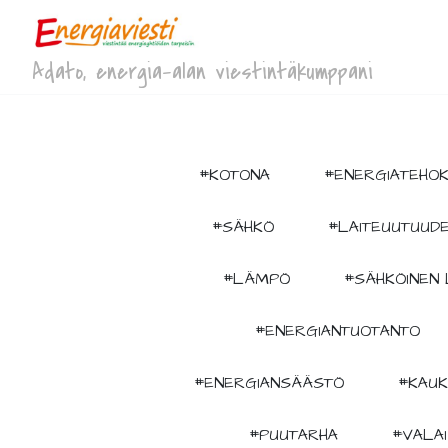
Adato, energia-alan viestintäkumppani
#KOTONA
#ENERGIATEHO
#SÄHKÖ
#LAITEUUTUUD
#LÄMPÖ
#SÄHKÖINEN 
#ENERGIANTUOTANTO
#ENERGIANSÄÄSTÖ
#KAU
#PUUTARHA
#VALA