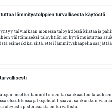
tuttaa lämmitystolppien turvallisesta käytöstä
syntyy talviaikaan monessa taloyhtiössä kiistaa ja pa
Riskien välttämiseksi taloyhtiön on hyvä muistuttaa asu
tä esimerkiksi siitä, ettei lämmityskaapelia saa jätt
turvallisesti
 autojen moottorilämmittimien tai sähköauton latauksen
sa olosuhteissa jatkojohdot lisäävät sähköiskun vaaraa
 olevasta pistorasiasta on turvallista.