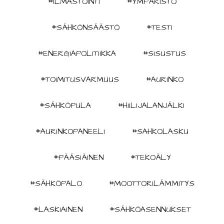
#ILMASTOINTI
#YMPÄRISTÖ
#SÄHKÖNSÄÄSTÖ
#TESTI
#ENERGIAPOLITIIKKA
#SISUSTUS
#TOIMITUSVARMUUS
#AURINKO
#SÄHKÖPULA
#HIILIJALANJÄLKI
#AURINKOPANEELI
#SAHKOLASKU
#PÄÄSIÄINEN
#TEKOÄLY
#SÄHKÖPALO
#MOOTTORILÄMMITYS
#LASKIAINEN
#SÄHKÖASENNUKSET