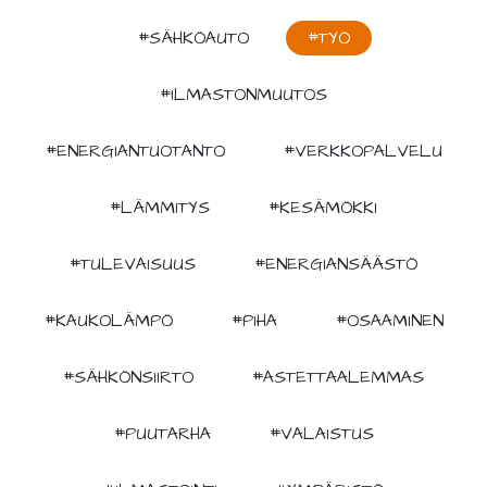
#SÄHKÖAUTO
#TYÖ
#ILMASTONMUUTOS
#ENERGIANTUOTANTO
#VERKKOPALVELU
#LÄMMITYS
#KESÄMÖKKI
#TULEVAISUUS
#ENERGIANSÄÄSTÖ
#KAUKOLÄMPÖ
#PIHA
#OSAAMINEN
#SÄHKÖNSIIRTO
#ASTETTAALEMMAS
#PUUTARHA
#VALAISTUS