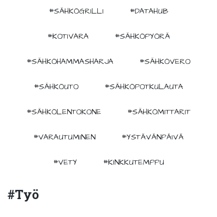
#SÄHKÖGRILLI
#DATAHUB
#KOTIVARA
#SÄHKÖPYÖRÄ
#SÄHKÖHAMMASHARJA
#SÄHKÖVERO
#SÄHKÖUTO
#SÄHKÖPOTKULAUTA
#SÄHKÖLENTOKONE
#SÄHKÖMITTARIT
#VARAUTUMINEN
#YSTÄVÄNPÄIVÄ
#VETY
#KINKKUTEMPPU
#työ