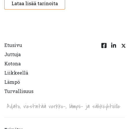
Lataa lisää tarinoita
Etusivu
Juttuja
Kotona
Liikkeellä
Lämpö
Turvallisuus
Adato, viestintää verkko-, lämpö- ja sähköyhtiöille