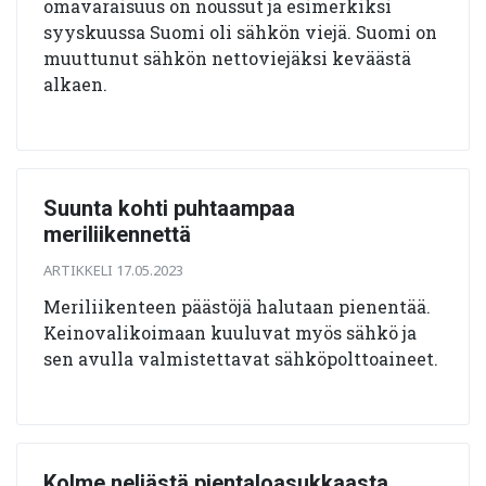
omavaraisuus on noussut ja esimerkiksi
syyskuussa Suomi oli sähkön viejä. Suomi on
muuttunut sähkön nettoviejäksi keväästä
alkaen.
Suunta kohti puhtaampaa
meriliikennettä
ARTIKKELI 17.05.2023
Meriliikenteen päästöjä halutaan pienentää.
Keinovalikoimaan kuuluvat myös sähkö ja
sen avulla valmistettavat sähköpolttoaineet.
Kolme neljästä pientaloasukkaasta