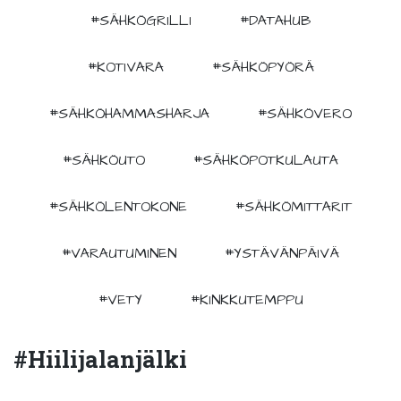
#SÄHKÖGRILLI
#DATAHUB
#KOTIVARA
#SÄHKÖPYÖRÄ
#SÄHKÖHAMMASHARJA
#SÄHKÖVERO
#SÄHKÖUTO
#SÄHKÖPOTKULAUTA
#SÄHKÖLENTOKONE
#SÄHKÖMITTARIT
#VARAUTUMINEN
#YSTÄVÄNPÄIVÄ
#VETY
#KINKKUTEMPPU
#hiilijalanjälki