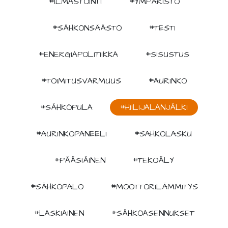
#ILMASTOINTI
#YMPÄRISTÖ
#SÄHKÖNSÄÄSTÖ
#TESTI
#ENERGIAPOLITIIKKA
#SISUSTUS
#TOIMITUSVARMUUS
#AURINKO
#SÄHKÖPULA
#HIILIJALANJÄLKI
#AURINKOPANEELI
#SAHKOLASKU
#PÄÄSIÄINEN
#TEKOÄLY
#SÄHKÖPALO
#MOOTTORILÄMMITYS
#LASKIAINEN
#SÄHKÖASENNUKSET