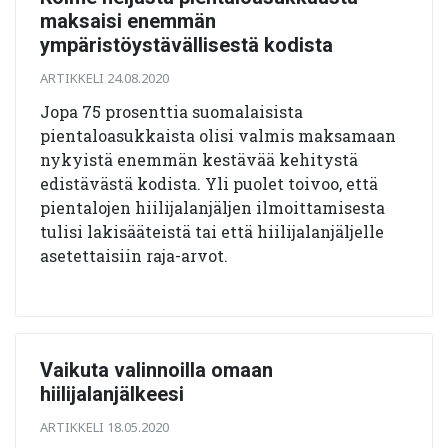
maksaisi enemmän
ympäristöystävällisestä kodista
ARTIKKELI 24.08.2020
Jopa 75 prosenttia suomalaisista
pientaloasukkaista olisi valmis maksamaan
nykyistä enemmän kestävää kehitystä
edistävästä kodista. Yli puolet toivoo, että
pientalojen hiilijalanjäljen ilmoittamisesta
tulisi lakisääteistä tai että hiilijalanjäljelle
asetettaisiin raja-arvot.
Vaikuta valinnoilla omaan
hiilijalanjälkeesi
ARTIKKELI 18.05.2020