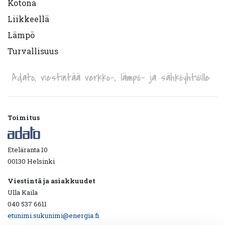
Kotona
Liikkeellä
Lämpö
Turvallisuus
Adato, viestintää verkko-, lämpö- ja sähköyhtiöille
Toimitus
Eteläranta 10
00130 Helsinki
Viestintä ja asiakkuudet
Ulla Kaila
040 537 6611
etunimi.sukunimi@energia.fi