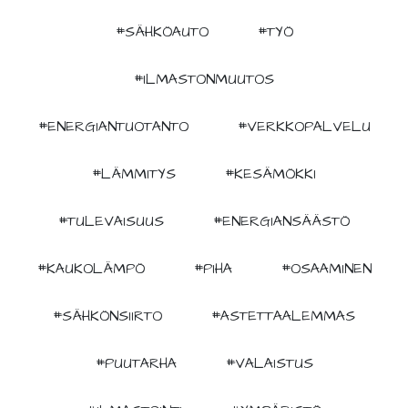
#SÄHKÖAUTO
#TYÖ
#ILMASTONMUUTOS
#ENERGIANTUOTANTO
#VERKKOPALVELU
#LÄMMITYS
#KESÄMÖKKI
#TULEVAISUUS
#ENERGIANSÄÄSTÖ
#KAUKOLÄMPÖ
#PIHA
#OSAAMINEN
#SÄHKÖNSIIRTO
#ASTETTAALEMMAS
#PUUTARHA
#VALAISTUS